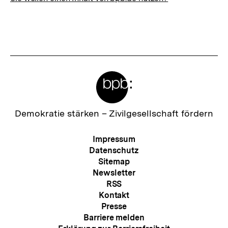
Meta-
Links
Zur
Demokratie stärken –
Zivilgesellschaft fördern
Startseite
der
Meta-
Impressum
bpb
Navigation
Datenschutz
Sitemap
Newsletter
RSS
Kontakt
Presse
Barriere melden