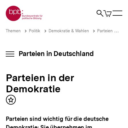
Direkt
Zur Startseite der bpb
zum
0
Artikel
Sho
Seiteninhalt
im
Naviga
Suche
springen
War
öffne
öffnen
öff
Pfadnavigation
Parteien
Brotkrümelnavigation
Themen
Politik
Demokratie & Wahlen
Parteien
Par
in
der
Demokratie
|
Parteien in Deutschland
INHALTSNAVIGATION
Parteien
ÖFFNEN
in
Deutschland
Parteien in der
|
bpb.de
Demokratie
Inhalt
merken
Parteien sind wichtig für die deutsche
Demokratie: Sie übernehmen im