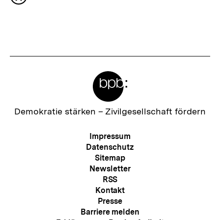
Inhalt
h
merken
s
t
e
r
Meta-
I
Links
n
h
Zur
Demokratie stärken –
Zivilgesellschaft fördern
Startseite
a
der
Meta-
Impressum
l
bpb
Navigation
Datenschutz
t
Sitemap
Newsletter
:
RSS
Kontakt
Presse
Barriere melden