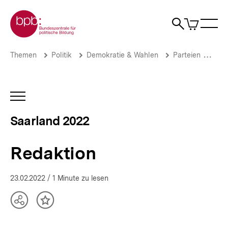
Direkt
Zur Startseite der bpb
zum
0
Artikel
Sho
Seiteninhalt
im
Naviga
Suche
springen
War
öffne
öffnen
öff
Pfadnavigation
Redaktion
Brotkrümelnavigation
Themen
Politik
Demokratie & Wahlen
Parteien
Wer
|
Landtagswahl
Saarland
2022
INHALTSNAVIGATION
|
ÖFFNEN
bpb.de
Saarland 2022
Redaktion
23.02.2022
/ 1 Minute zu lesen
Teilen
Inhalt
Optionen
merken
anzeigen