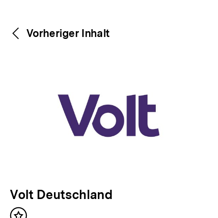
Weitere
Content-
Vorheriger Inhalt
Navigation
Inhalte
V
Volt Deutschland
o