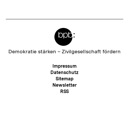
anzeigen
anzei
Meta-
Links
Zur
Demokratie stärken –
Zivilgesellschaft fördern
Startseite
der
Meta-
Impressum
bpb
Navigation
Datenschutz
Sitemap
Newsletter
Zum
RSS
Seite
Kontakt
Presse
Barriere melden
Erklärung zur Barrierefreiheit