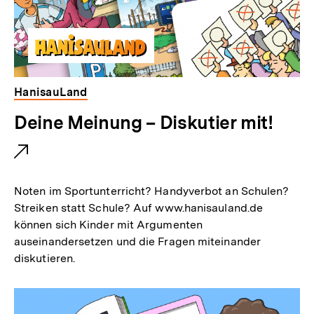
HanisauLand
E
Deine Meinung – Diskutier mit!
x
t
e
Noten im Sportunterricht? Handyverbot an Schulen?
r
Streiken statt Schule? Auf www.hanisauland.de
können sich Kinder mit Argumenten
n
auseinandersetzen und die Fragen miteinander
e
diskutieren.
r
L