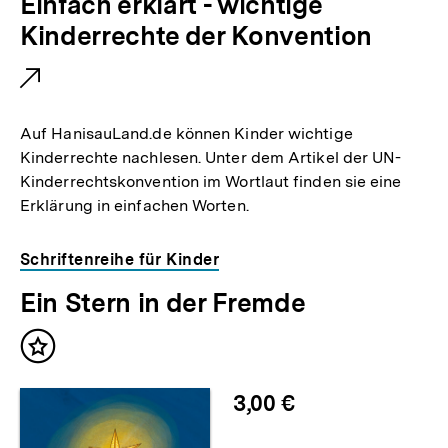
E
Einfach erklärt - wichtige
x
Kinderrechte der Konvention
t
e
r
Auf HanisauLand.de können Kinder wichtige
n
Kinderrechte nachlesen. Unter dem Artikel der UN-
Kinderrechtskonvention im Wortlaut finden sie eine
e
Erklärung in einfachen Worten.
r
L
Schriftenreihe für Kinder
i
Ein Stern in der Fremde
n
k
Inhalt
:
merken
3,00 €