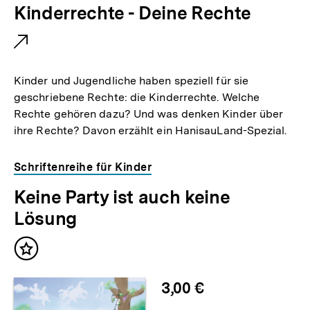
E
Kinderrechte - Deine Rechte
x
t
e
Kinder und Jugendliche haben speziell für sie
r
geschriebene Rechte: die Kinderrechte. Welche
Rechte gehören dazu? Und was denken Kinder über
n
ihre Rechte? Davon erzählt ein HanisauLand-Spezial.
e
r
Schriftenreihe für Kinder
L
Keine Party ist auch keine
i
Lösung
n
k
Inhalt
:
merken
3,00 €