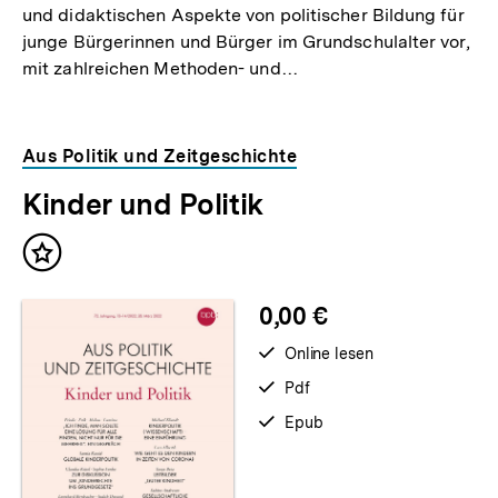
und didaktischen Aspekte von politischer Bildung für
junge Bürgerinnen und Bürger im Grundschulalter vor,
mit zahlreichen Methoden- und…
Aus Politik und Zeitgeschichte
Kinder und Politik
Inhalt
merken
0,00 €
verfügbar
Online lesen
zum
verfügbar
Pdf
als
verfügbar
Epub
als