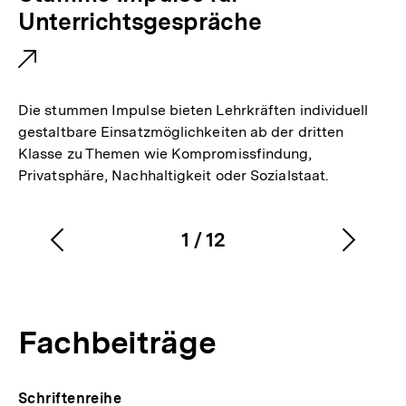
x
Unterrichtsgespräche
t
e
r
Die stummen Impulse bieten Lehrkräften individuell
n
gestaltbare Einsatzmöglichkeiten ab der dritten
Klasse zu Themen wie Kompromissfindung,
e
Privatsphäre, Nachhaltigkeit oder Sozialstaat.
r
L
1
/
12
i
Vorherigen
Nächs
Karussellinhalt
von
n
Inhalt
Inhalt
k
anzeigen
anzei
:
Fachbeiträge
Schriftenreihe