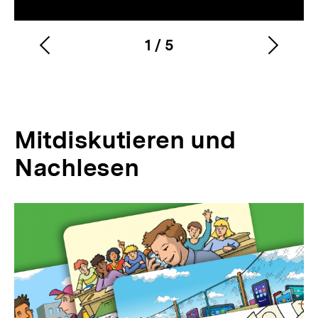
1
/
5
Vorherigen
Nächs
Karussellinhalt
von
Inhalt
Inhalt
anzeigen
anzei
Mitdiskutieren und
Nachlesen