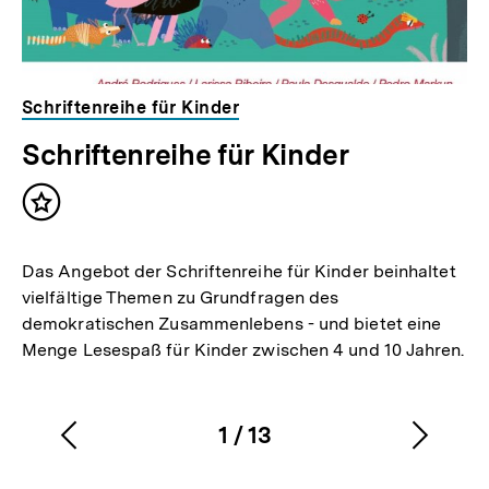
Schriftenreihe für Kinder
Schriftenreihe für Kinder
Inhalt
merken
Das Angebot der Schriftenreihe für Kinder beinhaltet
vielfältige Themen zu Grundfragen des
demokratischen Zusammenlebens - und bietet eine
Menge Lesespaß für Kinder zwischen 4 und 10 Jahren.
1
/
13
Vorherigen
Nächs
Karussellinhalt
von
Inhalt
Inhalt