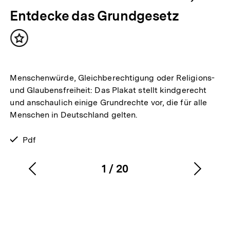
Entdecke das Grundgesetz
Inhalt
merken
Menschenwürde, Gleichberechtigung oder Religions-
und Glaubensfreiheit: Das Plakat stellt kindgerecht
und anschaulich einige Grundrechte vor, die für alle
Menschen in Deutschland gelten.
verfügbar
Pdf
als
1
/
20
Vorherigen
Nächs
Karussellinhalt
von
Inhalt
Inhalt
anzeigen
anzei