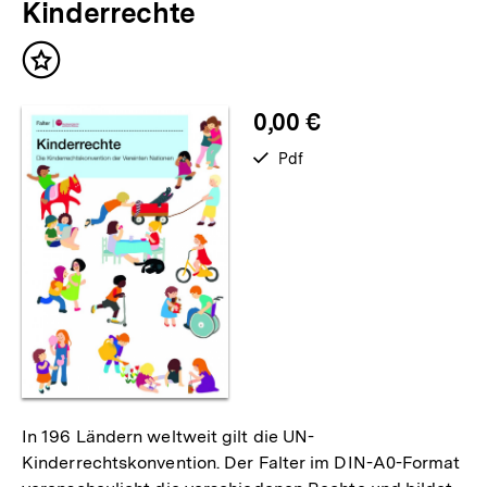
Kinderrechte
Inhalt
merken
0,00 €
verfügbar
Pdf
als
In 196 Ländern weltweit gilt die UN-
Kinderrechtskonvention. Der Falter im DIN-A0-Format