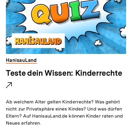
HanisauLand
E
Teste dein Wissen: Kinderrechte
x
t
e
Ab welchem Alter gelten Kinderrechte? Was gehört
r
nicht zur Privatsphäre eines Kindes? Und was dürfen
Eltern? Auf HanisauLand.de können Kinder raten und
n
Neues erfahren.
e