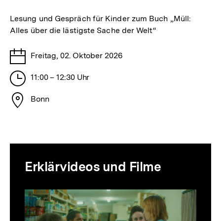
merken
Lesung und Gespräch für Kinder zum Buch „Müll:
Alles über die lästigste Sache der Welt“
Tage
Freitag, 02. Oktober 2026
Stunden
11:00 – 12:30 Uhr
Stadt
Bonn
Erklärvideos und Filme
Inhaltskarussell
überspringen