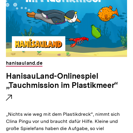
hanisauland.de
E
HanisauLand-Onlinespiel
x
„Tauchmission im Plastikmeer“
t
e
r
„Nichts wie weg mit dem Plastikdreck“, nimmt sich
n
Clina Pingu vor und braucht dafür Hilfe. Kleine und
große Spielefans haben die Aufgabe, so viel
e