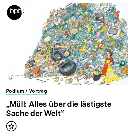
r
L
i
n
k
:
Podium / Vortrag
„Müll: Alles über die lästigste
Sache der Welt“
Inhalt