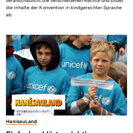
veranschaulicht die verschiedenen Rechte und bildet
die Inhalte der Konvention in kindgerechter Sprache
ab.
HanisauLand