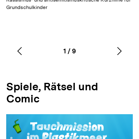
Grundschulkinder
1
/
9
Vorherigen
Nächs
Karussellinhalt
von
Inhalt
Inhalt
anzeigen
anzei
Spiele, Rätsel und
Comic
Inhaltskarussell
überspringen