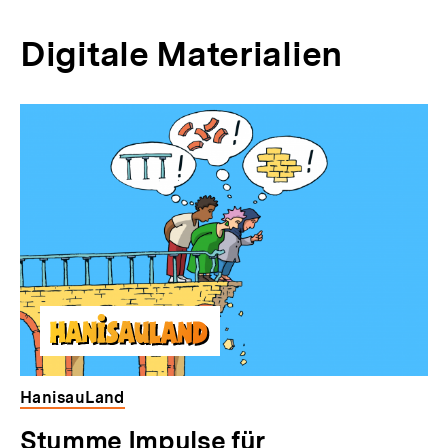
Digitale Materialien
Inhaltskarussell
überspringen
HanisauLand
E
Stumme Impulse für