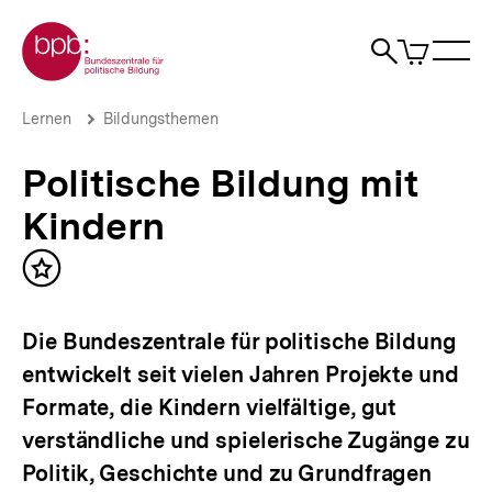
Direkt
Zur Startseite der bpb
zum
0
Artikel
Sho
Seiteninhalt
im
Naviga
Suche
springen
War
öffne
öffnen
öff
Pfadnavigation
Politische
Brotkrümelnavigation
Lernen
Bildungsthemen
Bildung
mit
Politische Bildung mit
Kindern
|
Kindern
bpb.de
Inhalt
merken
Die Bundeszentrale für politische Bildung
entwickelt seit vielen Jahren Projekte und
Formate, die Kindern vielfältige, gut
verständliche und spielerische Zugänge zu
Politik, Geschichte und zu Grundfragen