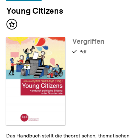
Young Citizens
Inhalt
merken
Vergriffen
verfügbar
Pdf
als
Das Handbuch stellt die theoretischen, thematischen