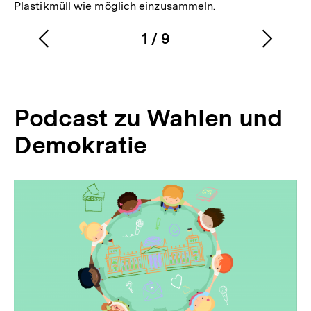
Plastikmüll wie möglich einzusammeln.
r
L
1
/
9
Vorherigen
Nächs
Karussellinhalt
von
i
Inhalt
Inhalt
n
anzeigen
anzei
k
Podcast zu Wahlen und
:
Demokratie
Inhaltskarussell
überspringen