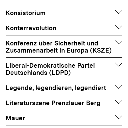
auf
Konsistorium
auf
Konterrevolution
auf
Konferenz über Sicherheit und
Zusammenarbeit in Europa (KSZE)
auf
Liberal-Demokratische Partei
Deutschlands (LDPD)
auf
Legende, legendieren, legendiert
auf
Literaturszene Prenzlauer Berg
auf
Mauer