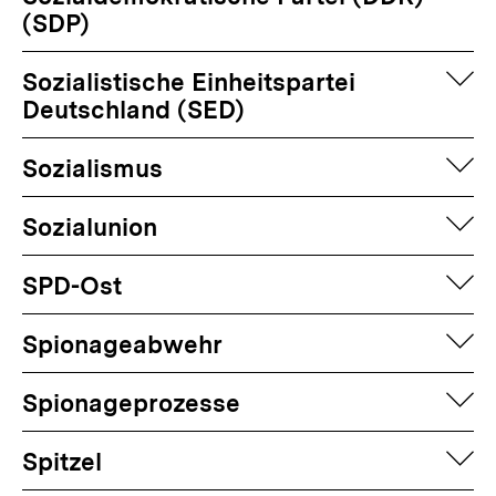
(SDP)
auf
Sozialistische Einheitspartei
Deutschland (SED)
auf
Sozialismus
auf
Sozialunion
auf
SPD-Ost
auf
Spionageabwehr
auf
Spionageprozesse
auf
Spitzel