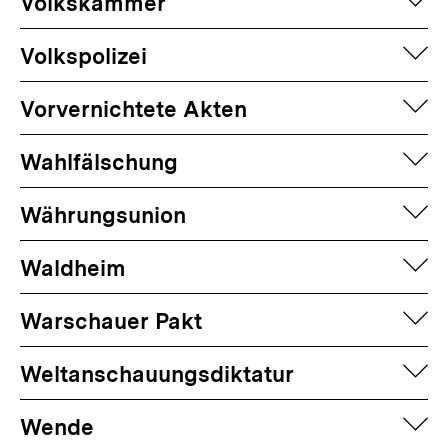
auf
Volkskammer
auf
Volkspolizei
auf
Vorvernichtete Akten
auf
Wahlfälschung
auf
Währungsunion
auf
Waldheim
auf
Warschauer Pakt
auf
Weltanschauungsdiktatur
auf
Wende