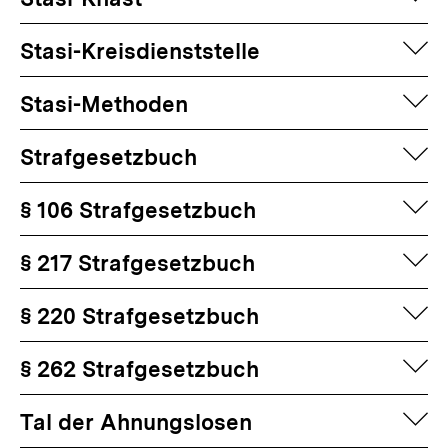
auf
Stasi-Kreisdienststelle
auf
Stasi-Methoden
auf
Strafgesetzbuch
auf
§ 106 Strafgesetzbuch
auf
§ 217 Strafgesetzbuch
auf
§ 220 Strafgesetzbuch
auf
§ 262 Strafgesetzbuch
auf
Tal der Ahnungslosen