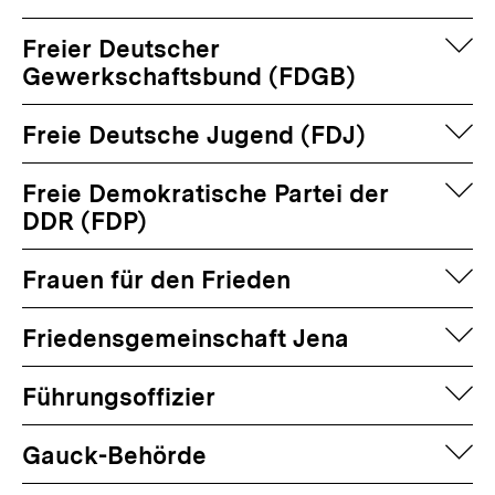
auf
Freier Deutscher
Gewerkschaftsbund (FDGB)
auf
Freie Deutsche Jugend (FDJ)
auf
Freie Demokratische Partei der
DDR (FDP)
auf
Frauen für den Frieden
auf
Friedensgemeinschaft Jena
auf
Führungsoffizier
auf
Gauck-Behörde