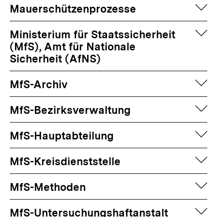
auf
Mauerschützenprozesse
auf
Ministerium für Staatssicherheit
(MfS), Amt für Nationale
Sicherheit (AfNS)
auf
MfS-Archiv
auf
MfS-Bezirksverwaltung
auf
MfS-Hauptabteilung
auf
MfS-Kreisdienststelle
auf
MfS-Methoden
auf
MfS-Untersuchungshaftanstalt