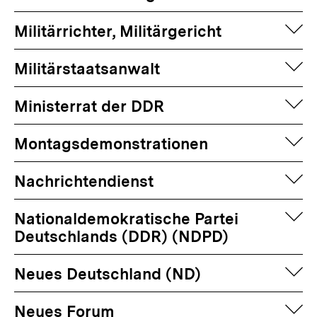
auf
Militärrichter, Militärgericht
auf
Militärstaatsanwalt
auf
Ministerrat der DDR
auf
Montagsdemonstrationen
auf
Nachrichtendienst
auf
Nationaldemokratische Partei
Deutschlands (DDR) (NDPD)
auf
Neues Deutschland (ND)
auf
Neues Forum