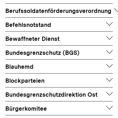
a
Berufssoldatenförderungsverordnung
auf
Befehlsnotstand
auf
Bewaffneter Dienst
auf
Bundesgrenzschutz (BGS)
auf
Blauhemd
auf
Blockparteien
auf
Bundesgrenzschutzdirektion Ost
auf
Bürgerkomitee