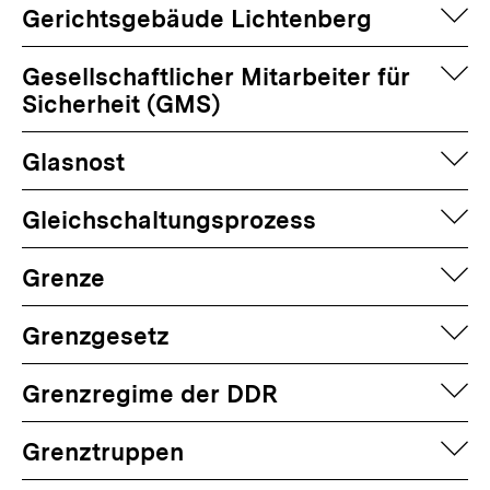
auf
Gerichtsgebäude Lichtenberg
auf
Gesellschaftlicher Mitarbeiter für
Sicherheit (GMS)
auf
Glasnost
auf
Gleichschaltungsprozess
auf
Grenze
auf
Grenzgesetz
auf
Grenzregime der DDR
auf
Grenztruppen