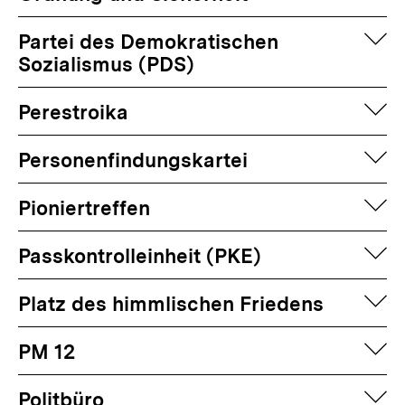
auf
Partei des Demokratischen
Sozialismus (PDS)
auf
Perestroika
auf
Personenfindungskartei
auf
Pioniertreffen
auf
Passkontrolleinheit (PKE)
auf
Platz des himmlischen Friedens
auf
PM 12
auf
Politbüro