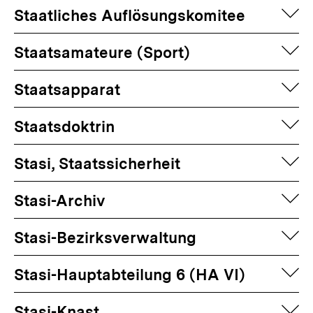
auf
Staatliches Auflösungskomitee
auf
Staatsamateure (Sport)
auf
Staatsapparat
auf
Staatsdoktrin
auf
Stasi, Staatssicherheit
auf
Stasi-Archiv
auf
Stasi-Bezirksverwaltung
auf
Stasi-Hauptabteilung 6 (HA VI)
auf
Stasi-Knast