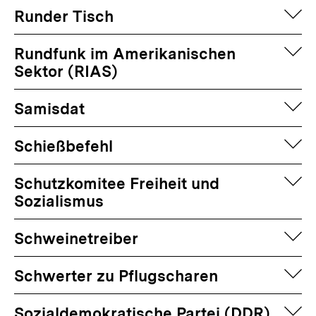
auf
Runder Tisch
auf
Rundfunk im Amerikanischen
Sektor (RIAS)
auf
Samisdat
auf
Schießbefehl
auf
Schutzkomitee Freiheit und
Sozialismus
auf
Schweinetreiber
auf
Schwerter zu Pflugscharen
auf
Sozialdemokratische Partei (DDR)