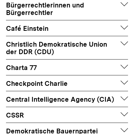
auf
Bürgerrechtlerinnen und
Bürgerrechtler
auf
Café Einstein
auf
Christlich Demokratische Union
der DDR (CDU)
auf
Charta 77
auf
Checkpoint Charlie
auf
Central Intelligence Agency (CIA)
auf
CSSR
auf
Demokratische Bauernpartei