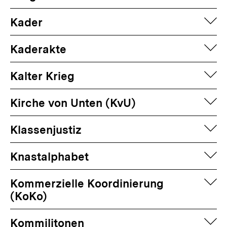
auf
Kader
auf
Kaderakte
auf
Kalter Krieg
auf
Kirche von Unten (KvU)
auf
Klassenjustiz
auf
Knastalphabet
auf
Kommerzielle Koordinierung
(KoKo)
auf
Kommilitonen