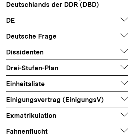
Deutschlands der DDR (DBD)
auf
DE
auf
Deutsche Frage
auf
Dissidenten
auf
Drei-Stufen-Plan
auf
Einheitsliste
auf
Einigungsvertrag (EinigungsV)
auf
Exmatrikulation
auf
Fahnenflucht