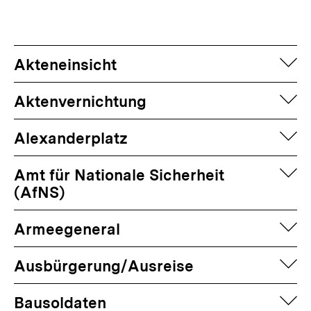
Optionen
merken
anzeigen
auf
Akteneinsicht
auf
Aktenvernichtung
auf
Alexanderplatz
auf
Amt für Nationale Sicherheit
(AfNS)
auf
Armeegeneral
auf
Ausbürgerung/Ausreise
auf
Bausoldaten