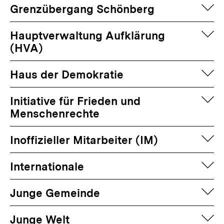
auf
Grenzübergang Schönberg
auf
Hauptverwaltung Aufklärung
(HVA)
auf
Haus der Demokratie
auf
Initiative für Frieden und
Menschenrechte
auf
Inoffizieller Mitarbeiter (IM)
auf
Internationale
auf
Junge Gemeinde
auf
Junge Welt