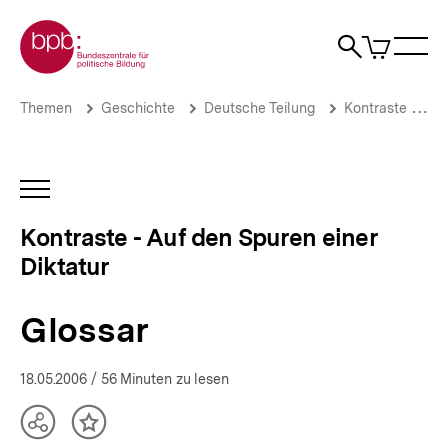
Direkt
Zur Startseite der bpb
zum
0
Artikel
Sho
Seiteninhalt
im
Naviga
Suche
springen
War
öffne
öffnen
öff
Pfadnavigation
Glossar
Brotkrümelnavigation
Themen
Geschichte
Deutsche Teilung
Kontraste - Auf den Spuren einer Diktatur
|
Kontraste
-
Auf
INHALTSNAVIGATION
den
ÖFFNEN
Spuren
Kontraste - Auf den Spuren einer
einer
Diktatur
Diktatur
|
bpb.de
Glossar
18.05.2006
/ 56 Minuten zu lesen
Teilen
Inhalt