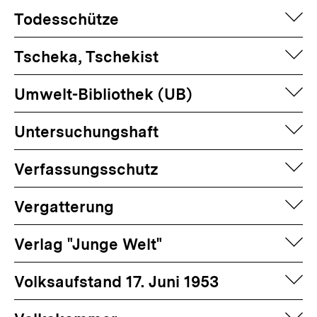
auf
Todesschütze
auf
Tscheka, Tschekist
auf
Umwelt-Bibliothek (UB)
auf
Untersuchungshaft
auf
Verfassungsschutz
auf
Vergatterung
auf
Verlag "Junge Welt"
auf
Volksaufstand 17. Juni 1953