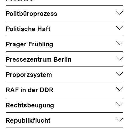
auf
Politbüroprozess
auf
Politische Haft
auf
Prager Frühling
auf
Pressezentrum Berlin
auf
Proporzsystem
auf
RAF in der DDR
auf
Rechtsbeugung
auf
Republikflucht