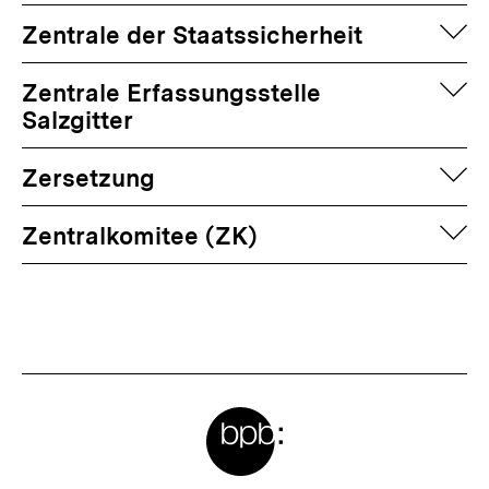
auf
Zentrale der Staatssicherheit
auf
Zentrale Erfassungsstelle
Salzgitter
auf
Zersetzung
auf
Zentralkomitee (ZK)
Fussnoten
Meta-
Links