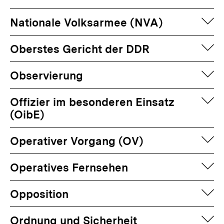
auf
Nationale Volksarmee (NVA)
auf
Oberstes Gericht der DDR
auf
Observierung
auf
Offizier im besonderen Einsatz
(OibE)
auf
Operativer Vorgang (OV)
auf
Operatives Fernsehen
auf
Opposition
auf
Ordnung und Sicherheit