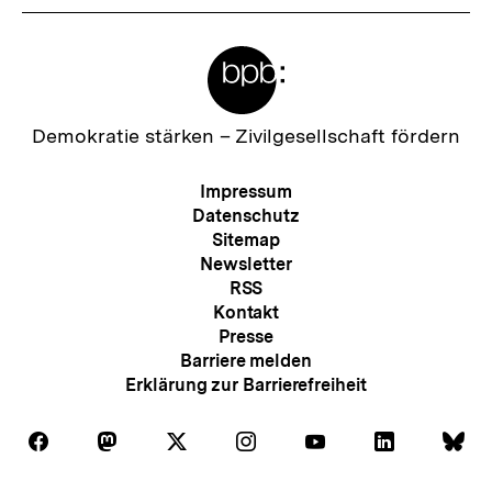
Meta-
Links
Zur
Demokratie stärken –
Zivilgesellschaft fördern
Startseite
der
Meta-
Impressum
bpb
Navigation
Datenschutz
Sitemap
Newsletter
RSS
Kontakt
Presse
Barriere melden
Erklärung zur Barrierefreiheit
Auf
Auf
Auf
Auf
Auf
Auf
Au
Folgen
Folgen
Folgen
Folgen
Folgen
Folgen
Fol
Facebook
Mastodon
X
Instagram
Youtube
LinkedIn
Bl
Sie
Sie
Sie
Sie
Sie
Sie
Sie
Zum