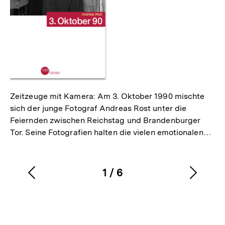
Zeitzeuge mit Kamera: Am 3. Oktober 1990 mischte
sich der junge Fotograf Andreas Rost unter die
Feiernden zwischen Reichstag und Brandenburger
Tor. Seine Fotografien halten die vielen emotionalen…
1
/
6
Vorherigen
Nächs
Karussellinhalt
von
Inhalt
Inhalt
anzeigen
anzei