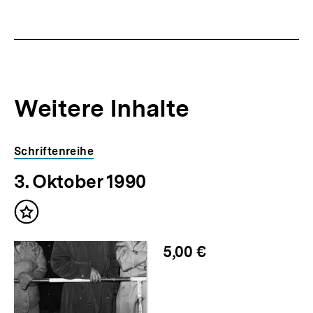
Fussnoten
Weitere Inhalte
Inhaltskarousell
Inhaltskarussell
Schriftenreihe
für
überspringen
3. Oktober 1990
weitere
Inhalte
Inhalt
merken
5,00 €