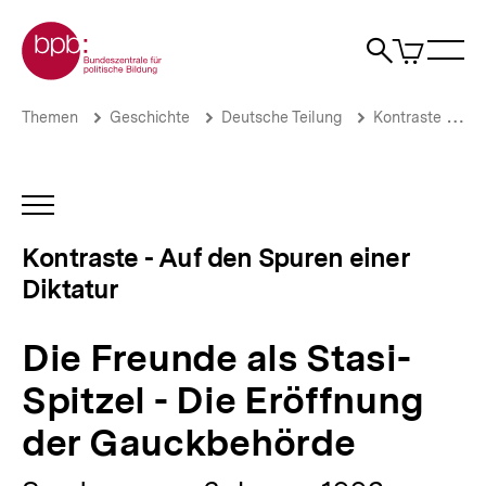
Direkt
Zur Startseite der bpb
zum
0
Artikel
Sho
Seiteninhalt
im
Naviga
Suche
springen
War
öffne
öffnen
öff
Pfadnavigation
Die
Brotkrümelnavigation
Themen
Geschichte
Deutsche Teilung
Kontraste - Auf den Spuren einer Diktatur
Freunde
als
Stasi-
Spitzel
INHALTSNAVIGATION
-
ÖFFNEN
Die
Kontraste - Auf den Spuren einer
Eröffnung
Diktatur
der
Gauckbehörde
|
Die Freunde als Stasi-
Kontraste
-
Spitzel - Die Eröffnung
Auf
den
der Gauckbehörde
Spuren
einer
Diktatur