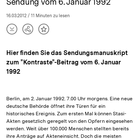
Sendung vom 6. Januar 1992
|
bpb.de
16.03.2012
/ 11 Minuten zu lesen
Artikel
Teilen
Inhalt
herunterladen
Optionen
merken
anzeigen
Hier finden Sie das Sendungsmanuskript
zum "Kontraste"-Beitrag vom 6. Januar
1992
Berlin, am 2. Januar 1992. 7.00 Uhr morgens. Eine neue
deutsche Behörde öffnet ihre Türen für ein
historisches Ereignis. Zum ersten Mal können Stasi-
Akten gesetzlich geregelt von den Opfern eingesehen
werden. Weit über 100.000 Menschen stellten bereits
ihre Anträge auf Akteneinsicht. Doch die meisten