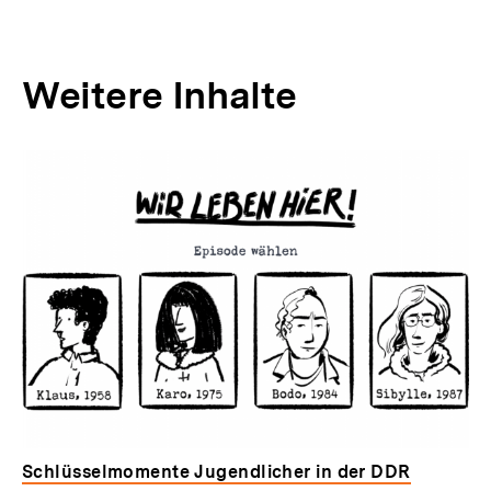
Weitere Inhalte
Inhaltskarousell
Inhaltskarussell
für
überspringen
weitere
Inhalte
Schlüsselmomente Jugendlicher in der DDR