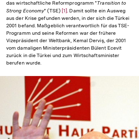
das wirtschaftliche Reformprogramm "
Transition to
Strong Economy
" (TSE)
Zur
[1]
. Damit sollte ein Ausweg
aus der Krise gefunden werden, in der sich die Türkei
Auflösung
2001 befand. Maßgeblich verantwortlich für das TSE-
der
Programm und seine Reformen war der frühere
Fußnote
Vizepräsident der Weltbank, Kemal Derviş, der 2001
vom damaligen Ministerpräsidenten Bülent Ecevit
zurück in die Türkei und zum Wirtschaftsminister
berufen wurde.