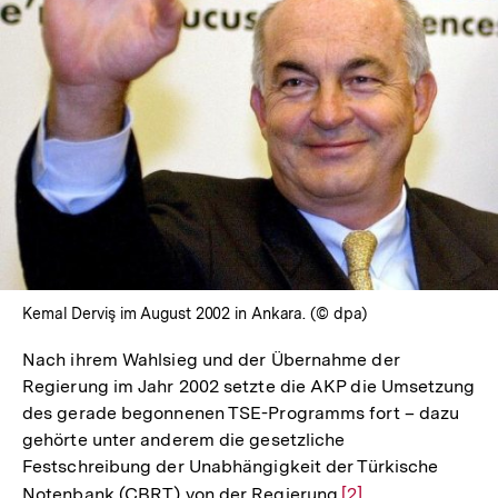
In
Lightbox
öffnen
Kemal Derviş im August 2002 in Ankara. (© dpa)
Nach ihrem Wahlsieg und der Übernahme der
Regierung im Jahr 2002 setzte die AKP die Umsetzung
des gerade begonnenen TSE-Programms fort – dazu
gehörte unter anderem die gesetzliche
Festschreibung der Unabhängigkeit der Türkische
Notenbank (CBRT) von der Regierung.
Zur
[2]