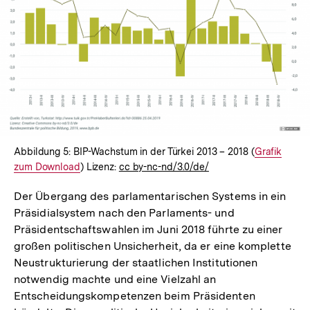
In
Lightbox
öffnen
Abbildung 5: BIP-Wachstum in der Türkei 2013 – 2018 (
Interner
Grafik
zum Download
) Lizenz:
cc by-nc-nd/3.0/de/
Link:
Der Übergang des parlamentarischen Systems in ein
Präsidialsystem nach den Parlaments- und
Präsidentschaftswahlen im Juni 2018 führte zu einer
großen politischen Unsicherheit, da er eine komplette
Neustrukturierung der staatlichen Institutionen
notwendig machte und eine Vielzahl an
Entscheidungskompetenzen beim Präsidenten