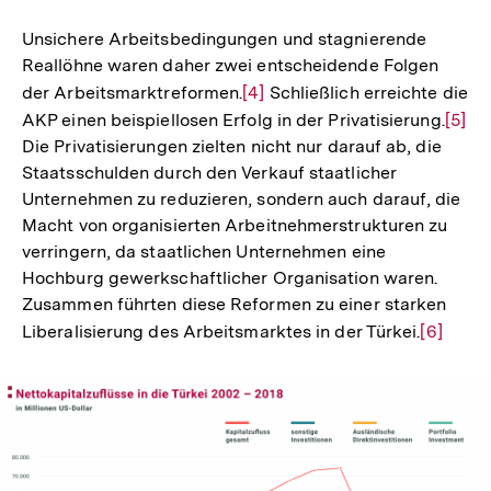
Fußnote
Unsichere Arbeitsbedingungen und stagnierende
Reallöhne waren daher zwei entscheidende Folgen
der Arbeitsmarktreformen.
Zur
[4]
Schließlich erreichte die
AKP einen beispiellosen Erfolg in der Privatisierung.
Auflösung
Zur
[5]
Die Privatisierungen zielten nicht nur darauf ab, die
der
Aufl
Staatsschulden durch den Verkauf staatlicher
Fußnote
der
Unternehmen zu reduzieren, sondern auch darauf, die
Fußn
Macht von organisierten Arbeitnehmerstrukturen zu
verringern, da staatlichen Unternehmen eine
Hochburg gewerkschaftlicher Organisation waren.
Zusammen führten diese Reformen zu einer starken
Liberalisierung des Arbeitsmarktes in der Türkei.
Zur
[6]
Auflösu
der
Fußnote