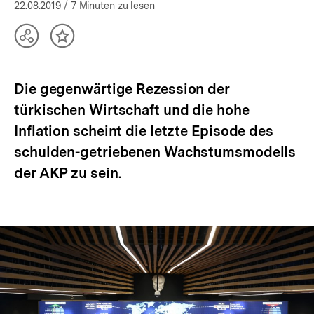
öffnen
22.08.2019
/ 7 Minuten zu lesen
Teilen
Inhalt
Optionen
merken
anzeigen
Die gegenwärtige Rezession der
türkischen Wirtschaft und die hohe
Inflation scheint die letzte Episode des
schulden-getriebenen Wachstumsmodells
der AKP zu sein.