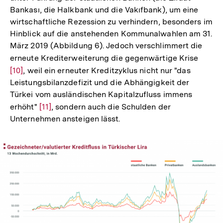
Bankası, die Halkbank und die Vakıfbank), um eine
wirtschaftliche Rezession zu verhindern, besonders im
Hinblick auf die anstehenden Kommunalwahlen am 31.
März 2019 (Abbildung 6). Jedoch verschlimmert die
erneute Krediterweiterung die gegenwärtige Krise
Zur
[10]
, weil ein erneuter Kreditzyklus nicht nur "das
Auflö
Leistungsbilanzdefizit und die Abhängigkeit der
der
Türkei vom ausländischen Kapitalzufluss immens
Fußno
erhöht"
Zur
[11]
, sondern auch die Schulden der
Unternehmen ansteigen lässt.
Auflösung
der
Fußnote