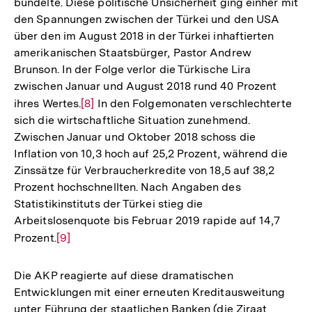
bündelte. Diese politische Unsicherheit ging einher mit
den Spannungen zwischen der Türkei und den USA
über den im August 2018 in der Türkei inhaftierten
amerikanischen Staatsbürger, Pastor Andrew
Brunson. In der Folge verlor die Türkische Lira
zwischen Januar und August 2018 rund 40 Prozent
ihres Wertes.
Zur
[8]
In den Folgemonaten verschlechterte
sich die wirtschaftliche Situation zunehmend.
Auflösung
Zwischen Januar und Oktober 2018 schoss die
der
Inflation von 10,3 hoch auf 25,2 Prozent, während die
Fußnote
Zinssätze für Verbraucherkredite von 18,5 auf 38,2
Prozent hochschnellten. Nach Angaben des
Statistikinstituts der Türkei stieg die
Arbeitslosenquote bis Februar 2019 rapide auf 14,7
Prozent.
Zur
[9]
Auflösung
der
Die AKP reagierte auf diese dramatischen
Fußnote
Entwicklungen mit einer erneuten Kreditausweitung
unter Führung der staatlichen Banken (die Ziraat