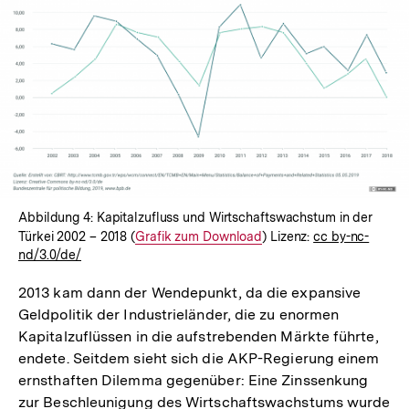
In
Lightbox
öffnen
Abbildung 4: Kapitalzufluss und Wirtschaftswachstum in der
Türkei 2002 – 2018 (
Interner
Grafik zum Download
) Lizenz:
cc by-nc-
nd/3.0/de/
Link:
2013 kam dann der Wendepunkt, da die expansive
Geldpolitik der Industrieländer, die zu enormen
Kapitalzuflüssen in die aufstrebenden Märkte führte,
endete. Seitdem sieht sich die AKP-Regierung einem
ernsthaften Dilemma gegenüber: Eine Zinssenkung
zur Beschleunigung des Wirtschaftswachstums wurde