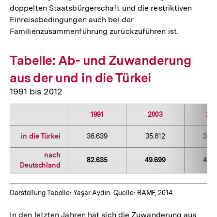
doppelten Staatsbürgerschaft und die restriktiven
Auflösung
der
Einreisebedingungen auch bei der
der
Fußnote
Familienzusammenführung zurückzuführen ist.
Fußnote
Tabelle: Ab- und Zuwanderung
aus der und in die Türkei
1991 bis 2012
1991
2003
20
in die Türkei
36.639
35.612
37.0
nach
82.635
49.699
42.2
Deutschland
Darstellung Tabelle: Yaşar Aydın. Quelle: BAMF, 2014.
In den letzten Jahren hat sich die Zuwanderung aus