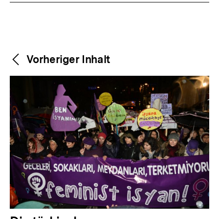
Weitere
Content-
Vorheriger Inhalt
Navigation
Inhalte