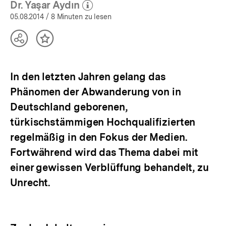
Dr. Yaşar Aydın
(Mehr zum Autor)
öffnen
05.08.2014
/ 8 Minuten zu lesen
Teilen
Inhalt
Optionen
merken
anzeigen
In den letzten Jahren gelang das
Phänomen der Abwanderung von in
Deutschland geborenen,
türkischstämmigen Hochqualifizierten
regelmäßig in den Fokus der Medien.
Fortwährend wird das Thema dabei mit
einer gewissen Verblüffung behandelt, zu
Unrecht.