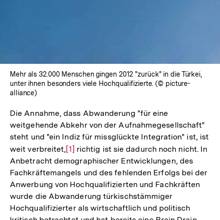
Lightbox
öffnen
Mehr als 32.000 Menschen gingen 2012 "zurück" in die Türkei,
unter ihnen besonders viele Hochqualifizierte. (© picture-
alliance)
Die Annahme, dass Abwanderung "für eine
weitgehende Abkehr von der Aufnahmegesellschaft"
steht und "ein Indiz für missglückte Integration" ist, ist
weit verbreitet,
Zur
[1]
richtig ist sie dadurch noch nicht. In
Anbetracht demographischer Entwicklungen, des
Auflösung
Fachkräftemangels und des fehlenden Erfolgs bei der
der
Anwerbung von Hochqualifizierten und Fachkräften
Fußnote
wurde die Abwanderung türkischstämmiger
Hochqualifizierter als wirtschaftlich und politisch
kritisch betrachtet und hat bereits eine Brain Drain