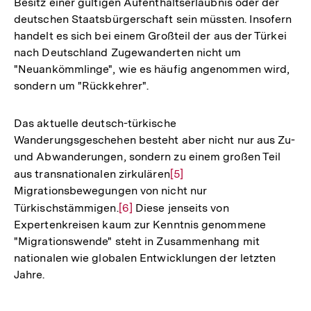
Besitz einer gültigen Aufenthaltserlaubnis oder der
deutschen Staatsbürgerschaft sein müssten. Insofern
handelt es sich bei einem Großteil der aus der Türkei
nach Deutschland Zugewanderten nicht um
"Neuankömmlinge", wie es häufig angenommen wird,
sondern um "Rückkehrer".
Das aktuelle deutsch-türkische
Wanderungsgeschehen besteht aber nicht nur aus Zu-
und Abwanderungen, sondern zu einem großen Teil
aus transnationalen zirkulären
Zur
[5]
Migrationsbewegungen von nicht nur
Auflösung
Türkischstämmigen.
Zur
[6]
Diese jenseits von
der
Expertenkreisen kaum zur Kenntnis genommene
Auflösung
Fußnote
"Migrationswende" steht in Zusammenhang mit
der
nationalen wie globalen Entwicklungen der letzten
Fußnote
Jahre.