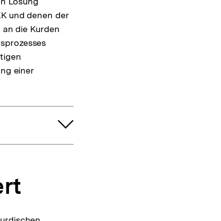
hen Lösung
PKK und denen der
n an die Kurden
nsprozesses
tigen
ung einer
.
rt
kurdischen