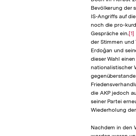
Bevölkerung der s
IS-Angriffs auf di
noch die pro-kur
Gespräche ein.
Zu
[1]
der Stimmen und 
Au
Erdoğan und sei
de
dieser Wahl einen
Fu
nationalistischer
gegenüberstanden,
Friedensverhandlu
die AKP jedoch au
seiner Partei erne
Wiederholung der
Nachdem in den W
worden waren und