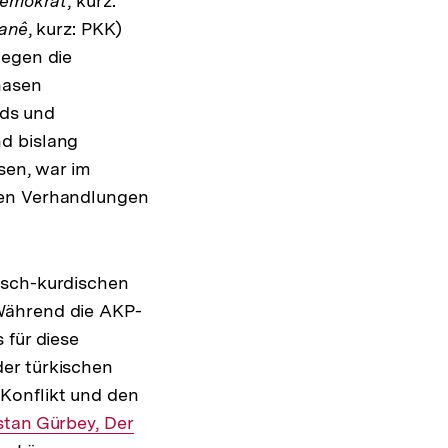
Demokrat
, kurz:
tanê
, kurz: PKK)
gegen die
hasen
nds und
d bislang
sen, war im
ten Verhandlungen
isch-kurdischen
Während die AKP-
 für diese
er türkischen
Konflikt und den
istan Gürbey, Der