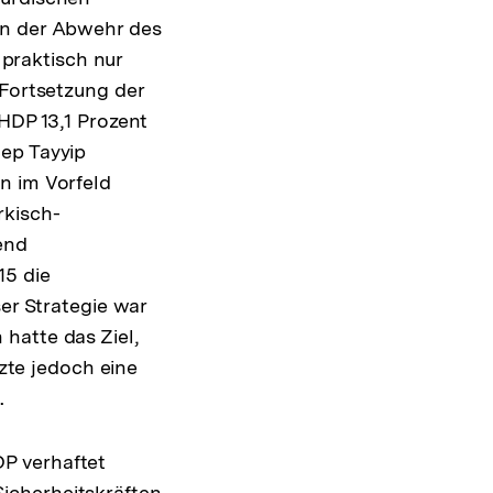
an der Abwehr des
 praktisch nur
e Fortsetzung der
HDP 13,1 Prozent
cep Tayyip
 im Vorfeld
rkisch-
end
15 die
er Strategie war
hatte das Ziel,
tzte jedoch eine
.
P verhaftet
icherheitskräften