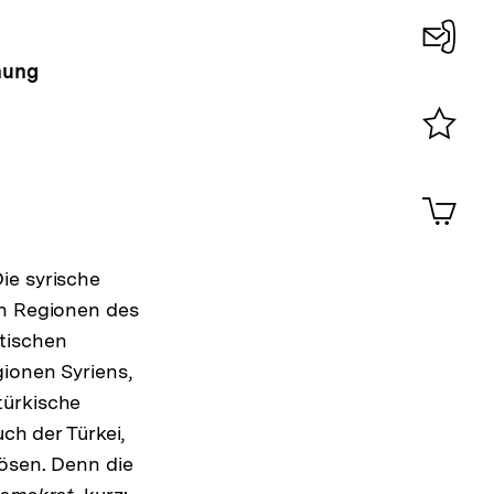
hung
Konta
0
Merklist
ansehen
0
Artik
im
Shop-
Warenko
ie syrische
ansehen
en Regionen des
tischen
gionen Syriens,
türkische
ch der Türkei,
lösen. Denn die