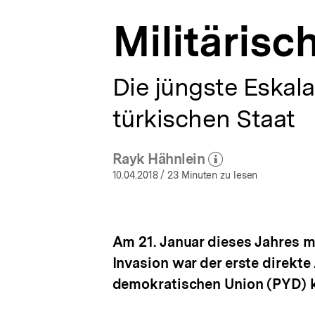
a
Militärisc
t
i
o
n
Die jüngste Eskal
türkischen Staat
Rayk Hähnlein
(Mehr zum Autor)
öffnen
10.04.2018
/ 23 Minuten zu lesen
Am 21. Januar dieses Jahres m
Invasion war der erste direkte 
demokratischen Union (PYD) k