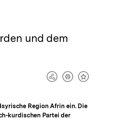
Kurden und dem
Artikel
Teilen
Inhalt
drucken
Optionen
merken
anzeigen
syrische Region Afrin ein. Die
sch-kurdischen Partei der