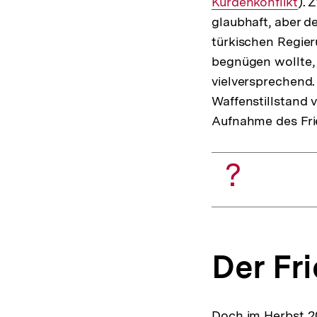
Kurdenkonflikt
). 
glaubhaft, aber d
türkischen Regier
begnügen wollte,
vielversprechend.
Waffenstillstand 
Aufnahme des Fri
Der Fr
Doch im Herbst 20