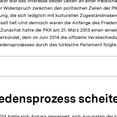
Zwar war das Interesse beider Seiten an einer friedlic
Link:
er Widerspruch zwischen den politischen Zielen der 
ung, die sich lediglich mit kulturellen Zugeständnisse
 saß tief. Und dennoch waren die Anfänge des Friede
 Zunächst hatte die PKK am 21. März 2013 einen einsei
verkündet, dem im Juni 2014 die offizielle Verabschied
edensprozesses durch das türkische Parlament folgte
iedensprozess scheite
14 hatte sich Ankara geweigert, sich zugunsten der 