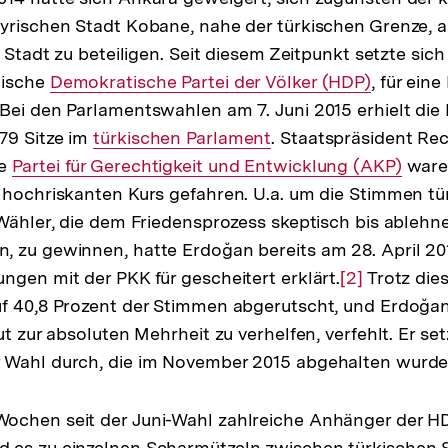
yrischen Stadt Kobane, nahe der türkischen Grenze, 
e Stadt zu beteiligen. Seit diesem Zeitpunkt setzte sich
dische
Interner
Demokratische Partei der Völker (HDP)
, für ein
r
Bei den Parlamentswahlen am 7. Juni 2015 erhielt die 
Link:
79 Sitze im
flösung
Interner
türkischen Parlament
. Staatspräsident Re
ne
r
Interner
Partei für Gerechtigkeit und Entwicklung (AKP)
Link:
waren
 hochriskanten Kurs gefahren. U.a. um die Stimmen tü
ßnote
Link:
 Wähler, die dem Friedensprozess skeptisch bis ablehn
 zu gewinnen, hatte Erdoğan bereits am 28. April 20
ngen mit der PKK für gescheitert erklärt.
Zur
[2]
Trotz dies
f 40,8 Prozent der Stimmen abgerutscht, und Erdoğan 
Auflösung
ut zur absoluten Mehrheit zu verhelfen, verfehlt. Er se
der
 Wahl durch, die im November 2015 abgehalten wurde
Fußnote
ochen seit der Juni-Wahl zahlreiche Anhänger der HD
 es zu einzelnen Scharmützeln zwischen türkischen S