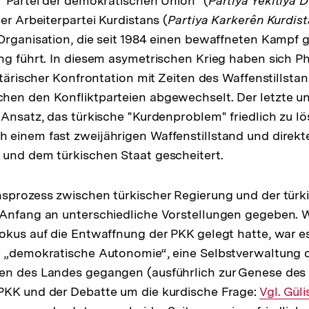
 "Partei der demokratischen Union" (
Partiya Yekitîya 
er Arbeiterpartei Kurdistans (
Partiya Karkerên Kurdis
Organisation, die seit 1984 einen bewaffneten Kampf 
ng führt. In diesem asymetrischen Krieg haben sich P
itärischer Konfrontation mit Zeiten des Waffenstillsta
hen den Konfliktparteien abgewechselt. Der letzte un
 Ansatz, das türkische "Kurdenproblem" friedlich zu lö
 einem fast zweijährigen Waffenstillstand und direk
und dem türkischen Staat gescheitert.
sprozess zwischen türkischer Regierung und der türk
 Anfang an unterschiedliche Vorstellungen gegeben. 
okus auf die Entwaffnung der PKK gelegt hatte, war es
 „demokratische Autonomie“, eine Selbstverwaltung d
en des Landes gegangen (ausführlich zur Genese des 
PKK und der Debatte um die kurdische Frage:
Interner
Vgl. Gül