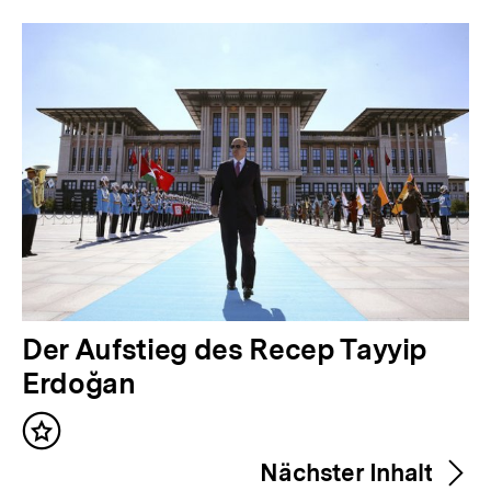
Inhalte
V
Der Aufstieg des Recep Tayyip
o
Erdoğan
r
Inhalt
h
merken
Nächster Inhalt
e