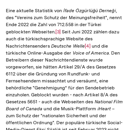
Auflösung
der
Eine aktuelle Statistik von
İfade Özgürlüğü Derneği
,
Fußnote
des "Vereins zum Schutz der Meinungsfreiheit", nennt
Ende 2022 die Zahl von 712.558 in der Türkei
geblockten Webseiten.
Zur
[3]
Seit Juni 2022 zählen dazu
auch die türkischsprachige Website des
Auflösung
Nachrichtensenders
Deutsche Welle
Zur
[4]
und die
der
türkische Online-Ausgabe der
Voice of America
. Den
Auflösung
Fußnote
Betreibern dieser Nachrichtendienste wurde
der
vorgeworfen, sie hätten Artikel 29/A des Gesetzes
Fußnote
6112 über die Gründung von Rundfunk- und
Fernsehsendern missachtet und versäumt, eine
behördliche "Genehmigung“ für den Sendebetrieb
einzuholen. Geblockt wurden - nach Artikel 8/A des
Gesetzes 5651 - auch die Webseiten des
National Film
Board of Canada
und die Musik-Plattform
iHeart
–
zum Schutz der "nationalen Sicherheit und der
öffentlichen Ordnung". Der populäre türkische Social-
Media-Dienst
Ekşi Sözlük
ist seit Februar 2023 nicht