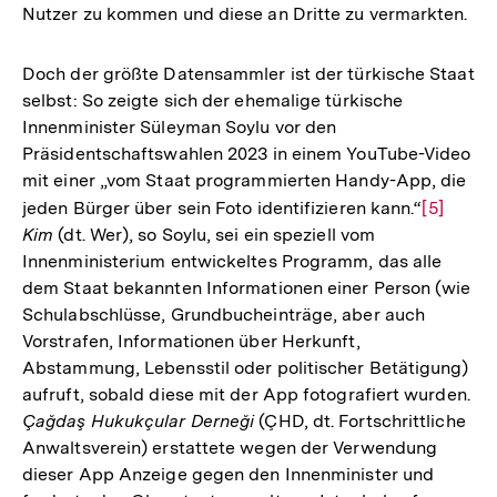
Nutzer zu kommen und diese an Dritte zu vermarkten.
Doch der größte Datensammler ist der türkische Staat
selbst: So zeigte sich der ehemalige türkische
Innenminister Süleyman Soylu vor den
Präsidentschaftswahlen 2023 in einem YouTube-Video
mit einer „vom Staat programmierten Handy-App, die
jeden Bürger über sein Foto identifizieren kann.“
Zur
[5]
Kim
(dt. Wer), so Soylu, sei ein speziell vom
Auflösu
Innenministerium entwickeltes Programm, das alle
der
dem Staat bekannten Informationen einer Person (wie
Fußnote
Schulabschlüsse, Grundbucheinträge, aber auch
Vorstrafen, Informationen über Herkunft,
Abstammung, Lebensstil oder politischer Betätigung)
aufruft, sobald diese mit der App fotografiert wurden.
Çağdaş Hukukçular Derneği
(ÇHD, dt. Fortschrittliche
Anwaltsverein) erstattete wegen der Verwendung
dieser App Anzeige gegen den Innenminister und