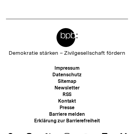
t
e
r
Meta-
I
Links
n
h
Zur
Demokratie stärken –
Zivilgesellschaft fördern
Startseite
a
der
Meta-
Impressum
l
bpb
Navigation
Datenschutz
t
Sitemap
Newsletter
:
RSS
Kontakt
Presse
Barriere melden
Erklärung zur Barrierefreiheit