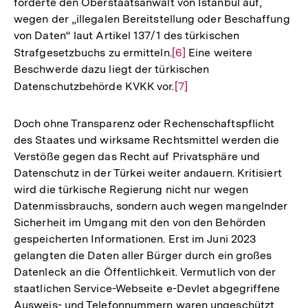
forderte den Oberstaatsanwalt von Istanbul auf,
wegen der „illegalen Bereitstellung oder Beschaffung
von Daten“ laut Artikel 137/1 des türkischen
Strafgesetzbuchs zu ermitteln.
Zur
[6]
Eine weitere
Beschwerde dazu liegt der türkischen
Auflösung
Datenschutzbehörde KVKK vor.
Zur
[7]
der
Auflösung
Fußnote
der
Doch ohne Transparenz oder Rechenschaftspflicht
Fußnote
des Staates und wirksame Rechtsmittel werden die
Verstöße gegen das Recht auf Privatsphäre und
Datenschutz in der Türkei weiter andauern. Kritisiert
wird die türkische Regierung nicht nur wegen
Datenmissbrauchs, sondern auch wegen mangelnder
Sicherheit im Umgang mit den von den Behörden
gespeicherten Informationen. Erst im Juni 2023
gelangten die Daten aller Bürger durch ein großes
Datenleck an die Öffentlichkeit. Vermutlich von der
staatlichen Service-Webseite e-Devlet abgegriffene
Ausweis- und Telefonnummern waren ungeschützt