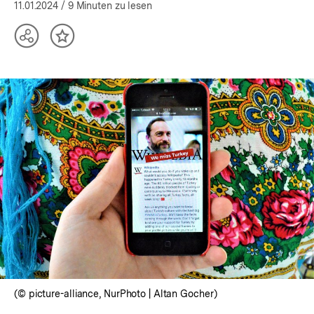
öffnen
11.01.2024
/ 9 Minuten zu lesen
Teilen
Inhalt
Optionen
merken
anzeigen
(© picture-alliance, NurPhoto | Altan Gocher)