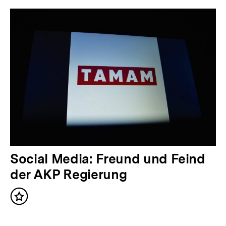
r
i
g
e
r
I
n
h
a
l
N
Social Media: Freund und Feind
t
ä
der AKP Regierung
:
c
Inhalt
h
merken
s