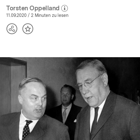
Torsten Oppelland
(Mehr zum Autor)
öffnen
11.09.2020
/ 2 Minuten zu lesen
Teilen
Inhalt
Optionen
merken
anzeigen