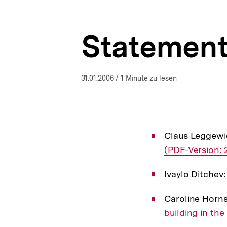
|
a
ÖFFNEN
bpb.de
t
i
Statemen
o
n
31.01.2006
/ 1 Minute zu lesen
Claus Leggewi
(PDF-Version: 
Ivaylo Ditchev
Caroline Horn
building in th