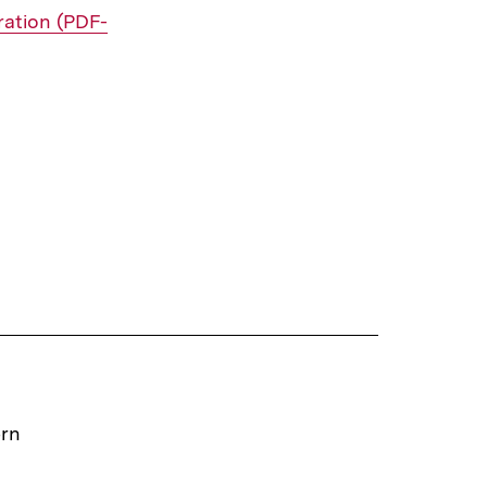
ration (PDF-
ern