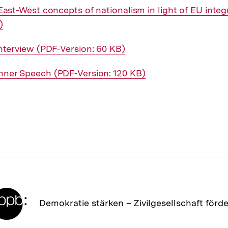
Interner
East-West concepts of nationalism in light of EU integ
)
Link:
nterner
nterview (PDF-Version: 60 KB)
ink:
terner
nner Speech (PDF-Version: 120 KB)
nk:
Zur
Demokratie stärken –
Zivilgesellschaft förd
Startseite
der
bpb