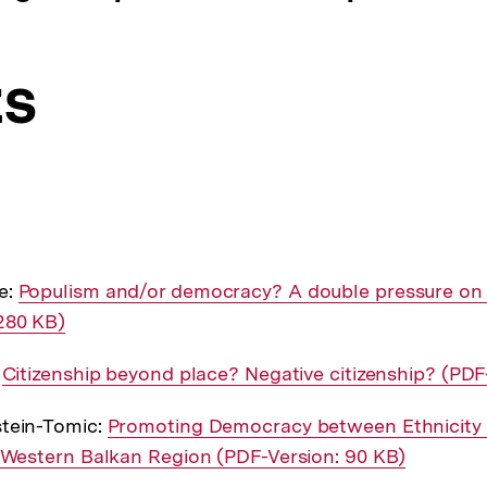
ts
e:
Interner
Populism and/or democracy? A double pressure on c
280 KB)
Link:
:
Interner
Citizenship beyond place? Negative citizenship? (PDF
Link:
stein-Tomic:
Interner
Promoting Democracy between Ethnicity 
e Western Balkan Region (PDF-Version: 90 KB)
Link: