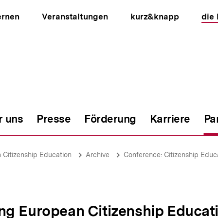
ernen
Veranstaltungen
kurz&knapp
die
r uns
Presse
Förderung
Karriere
Pa
ion
Citizenship Education
Archive
Conference: Citizenship Educ
ng European Citizenship Educat