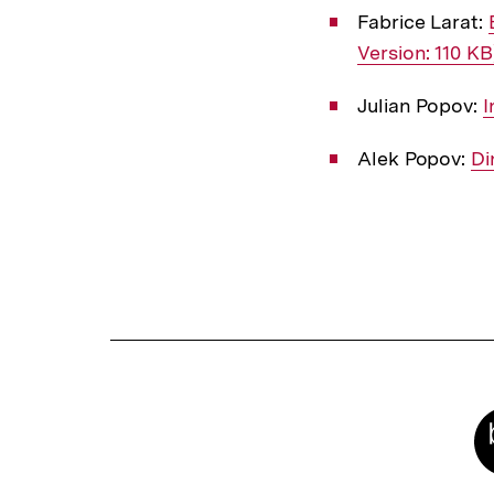
Fabrice Larat:
Version: 110 KB
Julian Popov:
I
I
L
Alek Popov:
In
Di
Li
Fussnoten
Meta-