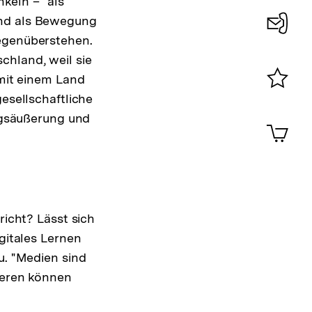
keln – "als
und als Bewegung
gegenüberstehen.
Konta
chland, weil sie
0
 mit einem Land
gesellschaftliche
Merklist
ansehen
gsäußerung und
0
Artik
im
Shop-
Warenko
ansehen
richt? Lässt sich
igitales Lernen
u. "Medien sind
nseren können