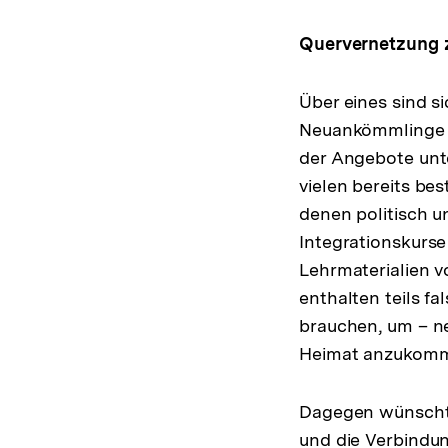
Quervernetzung z
Über eines sind si
Neuankömmlinge er
der Angebote unte
vielen bereits be
denen politisch u
Integrationskurse
Lehrmaterialien v
enthalten teils f
brauchen, um – ne
Heimat anzukomme
Dagegen wünscht 
und die Verbindu