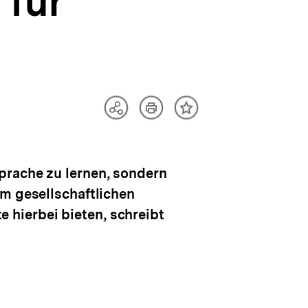
 für
Artikel
Teilen
Inhalt
drucken
Optionen
merken
anzeigen
prache zu lernen, sondern
im gesellschaftlichen
hierbei bieten, schreibt