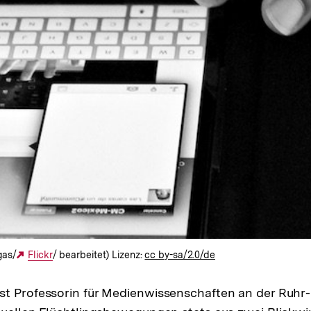
gas/
Externer
Flickr
/ bearbeitet) Lizenz:
cc by-sa/2.0/de
Link:
st Professorin für Medienwissenschaften an der Ruhr