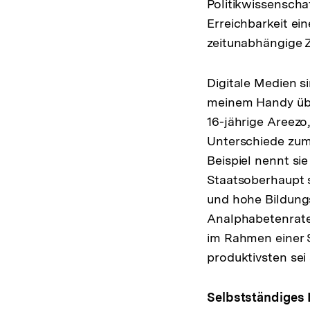
Politikwissenschaf
Erreichbarkeit ei
zeitunabhängige 
Digitale Medien s
meinem Handy über
16-jährige Areezo
Unterschiede zum 
Beispiel nennt si
Staatsoberhaupt s
und hohe Bildungs
Analphabetenrate
im Rahmen einer 
produktivsten sei
Selbstständiges 