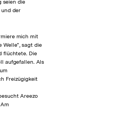
g seien die
 und der
rmiere mich mit
Welle", sagt die
 flüchtete. Die
l aufgefallen. Als
zum
h Freizügigkeit
 besucht Areezo
. Am