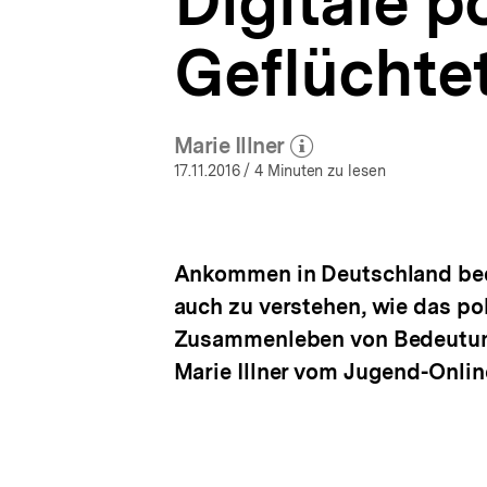
Digitale p
der
a
Werkstatt
t
|
Geflüchte
i
bpb.de
o
n
Marie Illner
(Mehr zum Autor)
öffnen
17.11.2016
/ 4 Minuten zu lesen
Ankommen in Deutschland bedeu
auch zu verstehen, wie das po
Zusammenleben von Bedeutung 
Marie Illner vom Jugend-Online