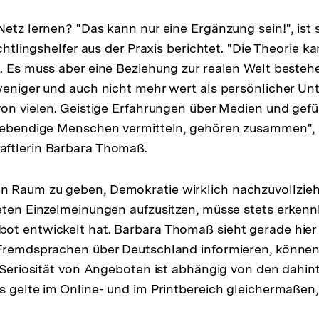
Netz lernen? "Das kann nur eine Ergänzung sein!", ist 
üchtlingshelfer aus der Praxis berichtet. "Die Theorie 
. Es muss aber eine Beziehung zur realen Welt bestehe
weniger und auch nicht mehr wert als persönlicher Unte
von vielen. Geistige Erfahrungen über Medien und gef
 lebendige Menschen vermitteln, gehören zusammen", 
ftlerin Barbara Thomaß.
 Raum zu geben, Demokratie wirklich nachzuvollzie
eten Einzelmeinungen aufzusitzen, müsse stets erkennb
ot entwickelt hat. Barbara Thomaß sieht gerade hier
 Fremdsprachen über Deutschland informieren, können
e Seriosität von Angeboten ist abhängig von den dahi
s gelte im Online- und im Printbereich gleichermaßen,