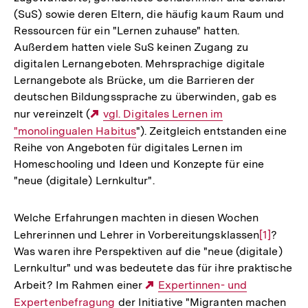
(SuS) sowie deren Eltern, die häufig kaum Raum und
Ressourcen für ein "Lernen zuhause" hatten.
Außerdem hatten viele SuS keinen Zugang zu
digitalen Lernangeboten. Mehrsprachige digitale
Lernangebote als Brücke, um die Barrieren der
deutschen Bildungssprache zu überwinden, gab es
nur vereinzelt (
Externer
vgl. Digitales Lernen im
"monolingualen Habitus
Link:
"). Zeitgleich entstanden eine
Reihe von Angeboten für digitales Lernen im
Homeschooling und Ideen und Konzepte für eine
"neue (digitale) Lernkultur".
Welche Erfahrungen machten in diesen Wochen
Lehrerinnen und Lehrer in Vorbereitungsklassen
Zur
[1]
?
Was waren ihre Perspektiven auf die "neue (digitale)
Auflösun
Lernkultur" und was bedeutete das für ihre praktische
der
Arbeit? Im Rahmen einer
Externer
Expertinnen- und
Fußnote
Expertenbefragung
der Initiative "Migranten machen
Link: