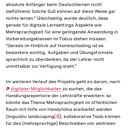
absolute Anfänger beim Deutschlernen nicht
zielführend. Solche SuS können auf diese Weise gar
nichts lernen." Gleichzeitig wurde deutlich, dass
gerade für digitale Lernsettings Aspekte wie
Mehrsprachigkeit für eine gelingende Anwendung in
Vorbereitungsklassen im Fokus stehen müssen:
"Gerade im Hinblick auf Homeschooling ist es
besonders wichtig, Aufgaben und Übungsformate
sprachlich zu überdenken, da der Lehrer nicht
unmittelbar zur Verfügung steht."
Im weiteren Verlauf des Projekts geht es darum, nach
Externer
digitalen Möglichkeiten
zu suchen, die das
Handlungsrepertoire der Lehrkräfte erweitern: so
Link:
könnte das Thema Mehrsprachigkeit im öffentlichen
Raum mit Hilfe von Handyfotos erarbeitet werden
(linguistic landscaping
Zur
[3]
), kollaborative Tools können
für das (mehrsprachige) Beschreiben von zentralen
Auflösung