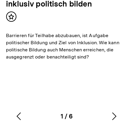
inklusiv politisch bilden
Inhalt
merken
Barrieren für Teilhabe abzubauen, ist Aufgabe
politischer Bildung und Ziel von Inklusion. Wie kann
politische Bildung auch Menschen erreichen, die
ausgegrenzt oder benachteiligt sind?
1
/
6
Vorherigen
Nächs
Karussellinhalt
von
Inhalt
Inhalt