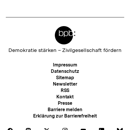
anzeigen
anzei
Meta-
Links
Zur
Demokratie stärken –
Zivilgesellschaft fördern
Startseite
der
Meta-
Impressum
bpb
Navigation
Datenschutz
Sitemap
Newsletter
RSS
Kontakt
Presse
Barriere melden
Erklärung zur Barrierefreiheit