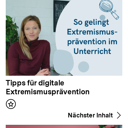
V
Tipps für digitale
o
Extremismusprävention
r
Inhalt
h
merken
Nächster Inhalt
e
r