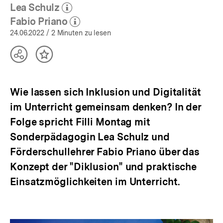
(Mehr zum Autor)
öffnen
Lea Schulz
(Mehr zum Autor)
öffnen
Fabio Priano
(Mehr zum Autor)
öffnen
24.06.2022
/ 2 Minuten zu lesen
Teilen
Inhalt
Optionen
merken
anzeigen
Wie lassen sich Inklusion und Digitalität
im Unterricht gemeinsam denken? In der
Folge spricht Filli Montag mit
Sonderpädagogin Lea Schulz und
Förderschullehrer Fabio Priano über das
Konzept der "Diklusion" und praktische
Einsatzmöglichkeiten im Unterricht.