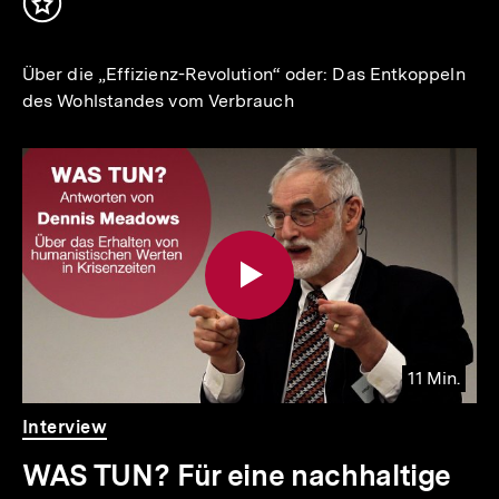
Inhalt
merken
Über die „Effizienz-Revolution“ oder: Das Entkoppeln
des Wohlstandes vom Verbrauch
11 Min.
Video
Dauer
Interview
11
Min.
WAS TUN? Für eine nachhaltige