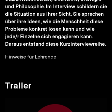
und Philosophie. Im Interview schildern sie
die Situation aus ihrer Sicht. Sie sprechen
über ihre Ideen, wie die Menschheit diese
Probleme konkret lösen kann und wie
jede/r Einzelne sich engagieren kann.
Daraus entstand diese Kurzinterviewreihe.
Interner
Hinweise für Lehrende
Link:
Trailer