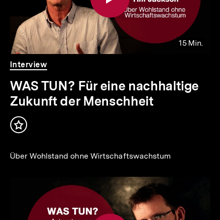
15 Min.
Video
Dauer
Interview
15
Min.
WAS TUN? Für eine nachhaltige
Zukunft der Menschheit
Inhalt
merken
Über Wohlstand ohne Wirtschaftswachstum