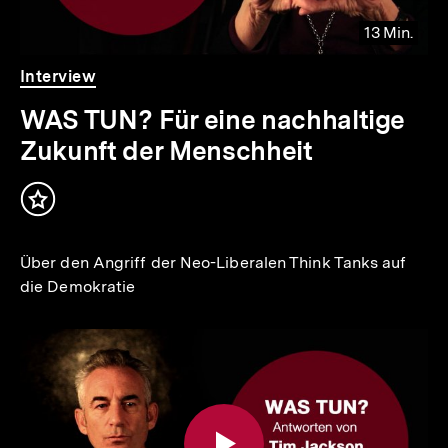
13 Min.
Video
Dauer
Interview
13
Min.
WAS TUN? Für eine nachhaltige
Zukunft der Menschheit
Inhalt
merken
Über den Angriff der Neo-Liberalen Think Tanks auf
die Demokratie