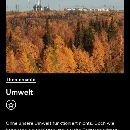
für
überspringen
weitere
Inhalte
Themenseite
Umwelt
Inhalt
merken
Ohne unsere Umwelt funktioniert nichts. Doch wie