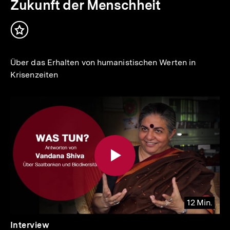
Zukunft der Menschheit
Inhalt
merken
Über das Erhalten von humanistischen Werten in
Krisenzeiten
12 Min.
Video
Dauer
Interview