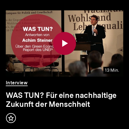
13 Min.
Video
Dauer
Interview
13
Min.
WAS TUN? Für eine nachhaltige
Zukunft der Menschheit
Inhalt
merken