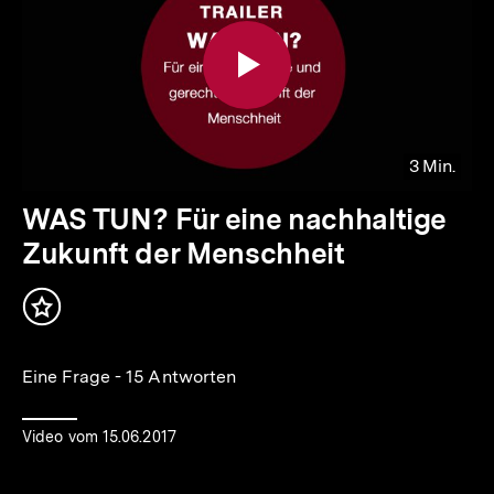
3 Min.
Video
Dauer
WAS TUN? Für eine nachhaltige
3
Zukunft der Menschheit
Min.
Inhalt
merken
Eine Frage - 15 Antworten
Video vom 15.06.2017