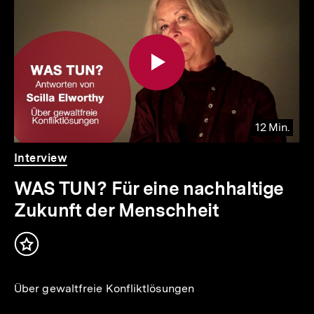
12 Min.
Video
Dauer
Interview
12
Min.
WAS TUN? Für eine nachhaltige
Zukunft der Menschheit
Inhalt
merken
Über gewaltfreie Konfliktlösungen