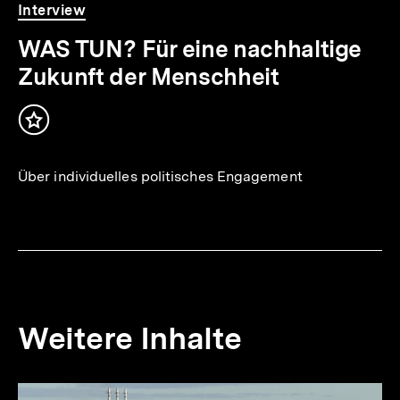
Video
Dauer
Interview
11
Min.
WAS TUN? Für eine nachhaltige
Zukunft der Menschheit
Inhalt
merken
Über individuelles politisches Engagement
Weitere Inhalte
Inhaltskarousell
Inhaltskarussell