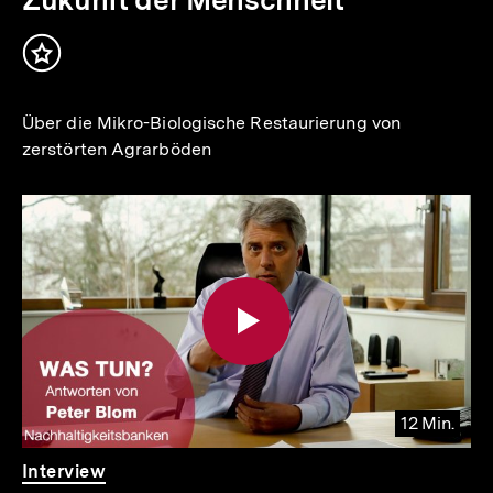
Inhalt
merken
Über die Mikro-Biologische Restaurierung von
zerstörten Agrarböden
12 Min.
Video
Dauer
Interview
12