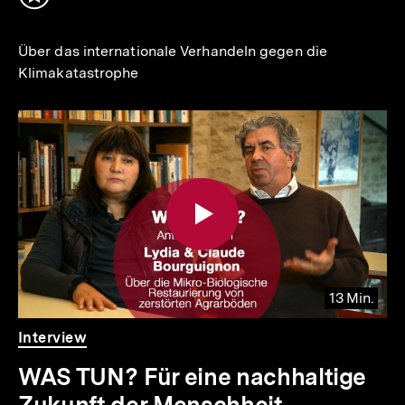
Inhalt
merken
Über das internationale Verhandeln gegen die
Klimakatastrophe
13 Min.
Video
Dauer
Interview
13
Min.
WAS TUN? Für eine nachhaltige
Zukunft der Menschheit