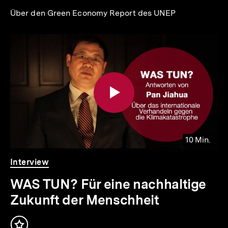
Über den Green Economy Report des UNEP
10 Min.
Video
Dauer
Interview
10
Min.
WAS TUN? Für eine nachhaltige
Zukunft der Menschheit