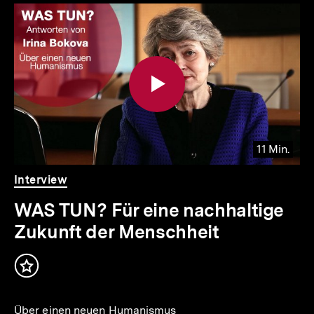
11 Min.
Video
Dauer
Interview
11
Min.
WAS TUN? Für eine nachhaltige
Zukunft der Menschheit
Inhalt
merken
Über einen neuen Humanismus