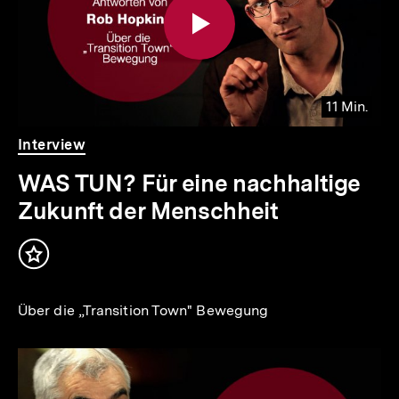
11 Min.
Video
Dauer
Interview
11
Min.
WAS TUN? Für eine nachhaltige
Zukunft der Menschheit
Inhalt
merken
Über die „Transition Town" Bewegung