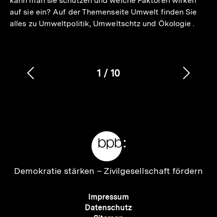
kann man sie schützen und welche Faktoren wirken
auf sie ein? Auf der Themenseite Umwelt finden Sie
alles zu Umweltpolitik, Umweltschtz und Ökologie .
1
/
10
Vorherigen
Nächs
Karussellinhalt
von
Inhalt
Inhalt
anzeigen
anzei
Meta-
Links
Zur
Demokratie stärken –
Zivilgesellschaft fördern
Startseite
der
Meta-
Impressum
bpb
Navigation
Datenschutz