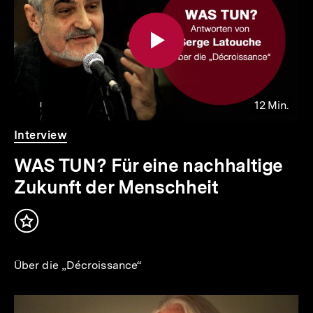
12 Min.
Video
Dauer
Interview
12
Min.
WAS TUN? Für eine nachhaltige
Zukunft der Menschheit
Inhalt
merken
Über die „Décroissance“