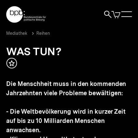
Direkt
Zur Startseite der bpb
zum
0
Artikel
Sho
Seiteninhalt
im
Naviga
Suche
springen
War
öffne
öffnen
öff
Pfadnavigation
WAS
Brotkrümelnavigation
Mediathek
Reihen
TUN?
|
WAS TUN?
bpb.de
Inhalt
merken
Die Menschheit muss in den kommenden
Jahrzehnten viele Probleme bewältigen:
- Die Weltbevölkerung wird in kurzer Zeit
auf bis zu 10 Milliarden Menschen
anwachsen.