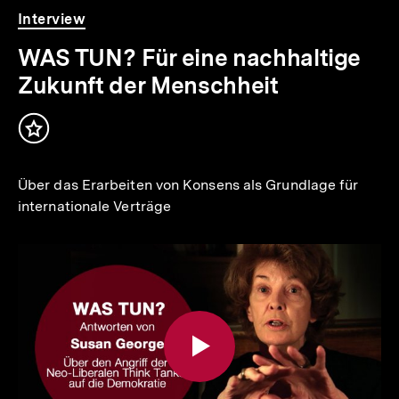
Video
Dauer
Interview
14
Min.
WAS TUN? Für eine nachhaltige
Zukunft der Menschheit
Inhalt
merken
Über das Erarbeiten von Konsens als Grundlage für
internationale Verträge