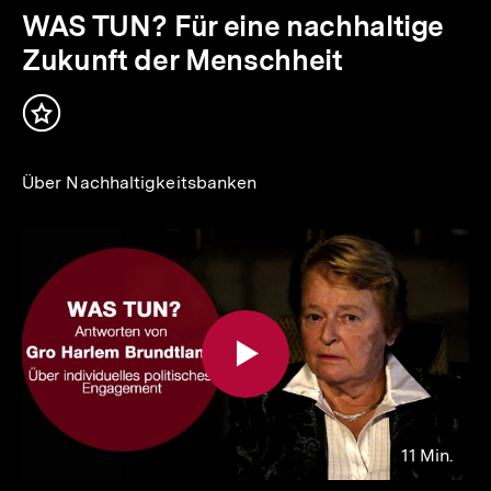
Min.
WAS TUN? Für eine nachhaltige
Zukunft der Menschheit
Inhalt
merken
Über Nachhaltigkeitsbanken
11 Min.