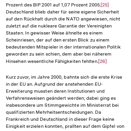
Prozent des BIP 2001 auf 1,07 Prozent 2005.
Zur
[25]
Deutschland blieb daher für seine eigene Sicherheit
Auflösung
auf den Rückhalt durch die NATO angewiesen, nicht
der
zuletzt auf die nukleare Garantie der Vereinigten
Fußnote
Staaten. In gewisser Weise ähnelte es einem
Scheinriesen, der auf den ersten Blick zu einem
bedeutenden Mitspieler in der internationalen Politik
geworden zu sein schien, dem aber bei näherem
Hinsehen wesentliche Fähigkeiten fehlten.
Zur
[26]
Auflösung
der
Kurz zuvor, im Jahre 2000, bahnte sich die erste Krise
Fußnote
in der EU an. Aufgrund der anstehenden EU-
Erweiterung mussten deren Institutionen und
Verfahrensweisen geändert werden; dabei ging es
insbesondere um Stimmgewichte im Ministerrat bei
qualifizierten Mehrheitsentscheidungen. Da
Frankreich und Deutschland in dieser Frage keine
Einigkeit erzielen konnten, prallten auf dem Gipfel von