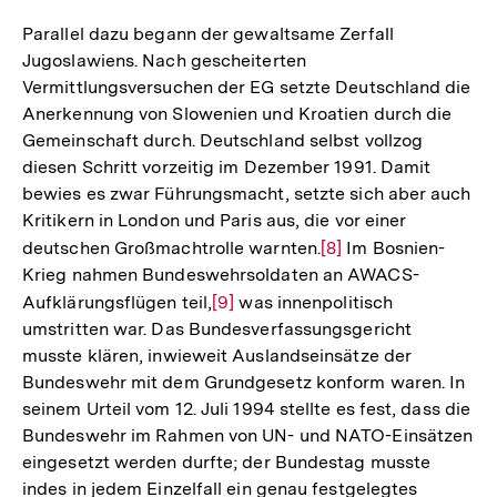
Auflösung
der
Parallel dazu begann der gewaltsame Zerfall
Fußnote
Jugoslawiens. Nach gescheiterten
Vermittlungsversuchen der EG setzte Deutschland die
Anerkennung von Slowenien und Kroatien durch die
Gemeinschaft durch. Deutschland selbst vollzog
diesen Schritt vorzeitig im Dezember 1991. Damit
bewies es zwar Führungsmacht, setzte sich aber auch
Kritikern in London und Paris aus, die vor einer
deutschen Großmachtrolle warnten.
Zur
[8]
Im Bosnien-
Krieg nahmen Bundeswehrsoldaten an AWACS-
Auflösung
Aufklärungsflügen teil,
Zur
[9]
was innenpolitisch
der
umstritten war. Das Bundesverfassungsgericht
Auflösung
Fußnote
musste klären, inwieweit Auslandseinsätze der
der
Bundeswehr mit dem Grundgesetz konform waren. In
Fußnote
seinem Urteil vom 12. Juli 1994 stellte es fest, dass die
Bundeswehr im Rahmen von UN- und NATO-Einsätzen
eingesetzt werden durfte; der Bundestag musste
indes in jedem Einzelfall ein genau festgelegtes