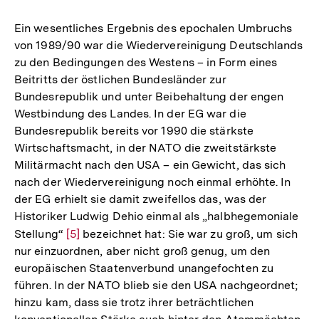
Ein wesentliches Ergebnis des epochalen Umbruchs
von 1989/90 war die Wiedervereinigung Deutschlands
zu den Bedingungen des Westens – in Form eines
Beitritts der östlichen Bundesländer zur
Bundesrepublik und unter Beibehaltung der engen
Westbindung des Landes. In der EG war die
Bundesrepublik bereits vor 1990 die stärkste
Wirtschaftsmacht, in der NATO die zweitstärkste
Militärmacht nach den USA – ein Gewicht, das sich
nach der Wiedervereinigung noch einmal erhöhte. In
der EG erhielt sie damit zweifellos das, was der
Historiker Ludwig Dehio einmal als „halbhegemoniale
Stellung“
Zur
[5]
bezeichnet hat: Sie war zu groß, um sich
nur einzuordnen, aber nicht groß genug, um den
Auflösung
europäischen Staatenverbund unangefochten zu
der
führen. In der NATO blieb sie den USA nachgeordnet;
Fußnote
hinzu kam, dass sie trotz ihrer beträchtlichen