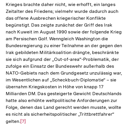
Krieges brachte daher nicht, wie erhofft, ein langes
Zeitalter des Friedens; vielmehr wurde dadurch auch
das offene Ausbrechen kriegerischer Konflikte
begünstigt. Das zeigte zunächst der Griff des Irak
nach Kuweit im August 1990 sowie der folgende Krieg
am Persischen Golf. Wenngleich Washington die
Bundesregierung zu einer Teilnahme an der gegen den
Irak gebildeten Militärkoalition drängte, beschränkte
sie sich aufgrund der „Out-of-area“-Problematik, der
zufolge ein Einsatz der Bundeswehr außerhalb des
NATO-Gebiets nach dem Grundgesetz unzulässig war,
im Wesentlichen auf „Scheckbuch-Diplomatie“ – sie
übernahm Kriegskosten in Höhe von knapp 17
Milliarden DM. Das gesteigerte Gewicht Deutschlands
hatte also erhöhte weltpolitische Anforderungen zur
Folge, denen das Land gerecht werden musste, wollte
es nicht als sicherheitspolitischer „Trittbrettfahrer“
gelten.
Zur
[7]