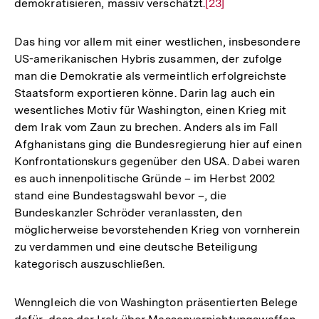
demokratisieren, massiv verschätzt.
Zur
[23]
Auflösung
der
Das hing vor allem mit einer westlichen, insbesondere
Fußnote
US-amerikanischen Hybris zusammen, der zufolge
man die Demokratie als vermeintlich erfolgreichste
Staatsform exportieren könne. Darin lag auch ein
wesentliches Motiv für Washington, einen Krieg mit
dem Irak vom Zaun zu brechen. Anders als im Fall
Afghanistans ging die Bundesregierung hier auf einen
Konfrontationskurs gegenüber den USA. Dabei waren
es auch innenpolitische Gründe – im Herbst 2002
stand eine Bundestagswahl bevor –, die
Bundeskanzler Schröder veranlassten, den
möglicherweise bevorstehenden Krieg von vornherein
zu verdammen und eine deutsche Beteiligung
kategorisch auszuschließen.
Wenngleich die von Washington präsentierten Belege