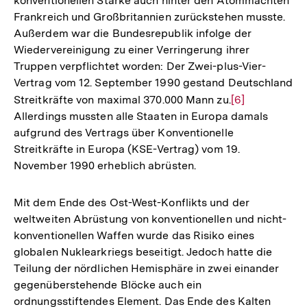
konventionellen Stärke auch hinter den Atommächten
Frankreich und Großbritannien zurückstehen musste.
Außerdem war die Bundesrepublik infolge der
Wiedervereinigung zu einer Verringerung ihrer
Truppen verpflichtet worden: Der Zwei-plus-Vier-
Vertrag vom 12. September 1990 gestand Deutschland
Streitkräfte von maximal 370.000 Mann zu.
Zur
[6]
Allerdings mussten alle Staaten in Europa damals
Auflösung
aufgrund des Vertrags über Konventionelle
der
Streitkräfte in Europa (KSE-Vertrag) vom 19.
Fußnote
November 1990 erheblich abrüsten.
Mit dem Ende des Ost-West-Konflikts und der
weltweiten Abrüstung von konventionellen und nicht-
konventionellen Waffen wurde das Risiko eines
globalen Nuklearkriegs beseitigt. Jedoch hatte die
Teilung der nördlichen Hemisphäre in zwei einander
gegenüberstehende Blöcke auch ein
ordnungsstiftendes Element. Das Ende des Kalten