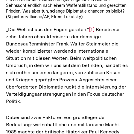
Sehnsucht endlich nach einem Waffenstillstand und gerechten
Frieden. Was aber tun, solange Diplomatie chancenlos bleibt?
(© picture-alliance/AP, Efrem Lukatsky)
„Die Welt ist aus den Fugen geraten.“
Zur
[1]
Bereits vor
zehn Jahren charakterisierte der damalige
Auflösung
Bundesaußenminister Frank-Walter Steinmeier die
der
wieder komplizierter werdende internationale
Fußnote
Situation mit diesen Worten. Beim weltpolitischen
Umbruch, in dem wir uns seitdem befinden, handelt es
sich mithin um einen längeren, von zahllosen Krisen
und Kriegen geprägten Prozess. Angesichts einer
überforderten Diplomatie rückt die Intensivierung der
Verteidigungsanstrengungen in den Fokus deutscher
Politik.
Dabei sind zwei Faktoren von grundlegender
Bedeutung: wirtschaftliche und militärische Macht.
1988 machte der britische Historiker Paul Kennedy