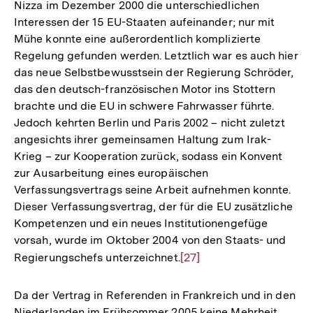
Nizza im Dezember 2000 die unterschiedlichen
Interessen der 15 EU-Staaten aufeinander; nur mit
Mühe konnte eine außerordentlich komplizierte
Regelung gefunden werden. Letztlich war es auch hier
das neue Selbstbewusstsein der Regierung Schröder,
das den deutsch-französischen Motor ins Stottern
brachte und die EU in schwere Fahrwasser führte.
Jedoch kehrten Berlin und Paris 2002 – nicht zuletzt
angesichts ihrer gemeinsamen Haltung zum Irak-
Krieg – zur Kooperation zurück, sodass ein Konvent
zur Ausarbeitung eines europäischen
Verfassungsvertrags seine Arbeit aufnehmen konnte.
Dieser Verfassungsvertrag, der für die EU zusätzliche
Kompetenzen und ein neues Institutionengefüge
vorsah, wurde im Oktober 2004 von den Staats- und
Regierungschefs unterzeichnet.
Zur
[27]
Auflösung
der
Da der Vertrag in Referenden in Frankreich und in den
Fußnote
Niederlanden im Frühsommer 2005 keine Mehrheit