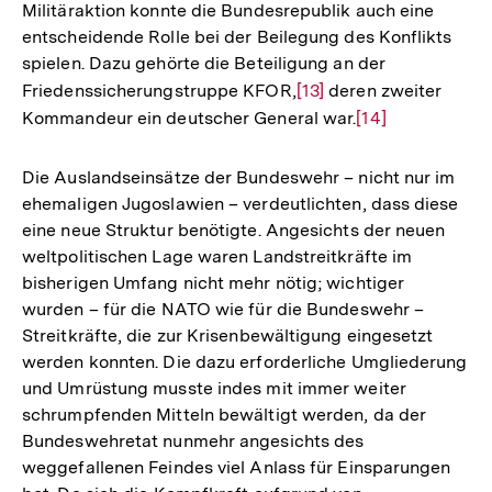
Militäraktion konnte die Bundesrepublik auch eine
entscheidende Rolle bei der Beilegung des Konflikts
spielen. Dazu gehörte die Beteiligung an der
Friedenssicherungstruppe KFOR,
Zur
[13]
deren zweiter
Kommandeur ein deutscher General war.
Auflösung
Zur
[14]
der
Auflösung
Fußnote
der
Die Auslandseinsätze der Bundeswehr – nicht nur im
Fußnote
ehemaligen Jugoslawien – verdeutlichten, dass diese
eine neue Struktur benötigte. Angesichts der neuen
weltpolitischen Lage waren Landstreitkräfte im
bisherigen Umfang nicht mehr nötig; wichtiger
wurden – für die NATO wie für die Bundeswehr –
Streitkräfte, die zur Krisenbewältigung eingesetzt
werden konnten. Die dazu erforderliche Umgliederung
und Umrüstung musste indes mit immer weiter
schrumpfenden Mitteln bewältigt werden, da der
Bundeswehretat nunmehr angesichts des
weggefallenen Feindes viel Anlass für Einsparungen