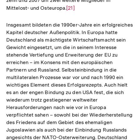
zehn und 2007 um zwei weitere Mitglieder in
Mittelost- und Osteuropa.
Zur
[21]
Auflösung
der
Insgesamt bildeten die 1990er-Jahre ein erfolgreiches
Fußnote
Kapitel deutscher Außenpolitik. In Europa hatte
Deutschland als mächtigste Wirtschaftsmacht sein
Gewicht eingesetzt, um die in seinem Interesse
stehende Vertiefung und Erweiterung der EU zu
erreichen – im Konsens mit den europäischen
Partnern und Russland. Selbsteinbindung in die
multilateralen Prozesse war vor und nach 1990 ein
wichtiges Element dieses Erfolgsrezepts. Auch hielt
es an der engen Bindung zu den USA fest, die sich
wiederum trotz gestiegener weltweiter
Herausforderungen nach wie vor in Europa
verpflichtet sahen – sowohl bei der Wiederherstellung
des Friedens auf dem Gebiet des ehemaligen
Jugoslawien als auch bei der Einbindung Russlands
angesichts der NATO-Osterweiterung. Deutschland