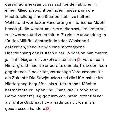
darauf aufmerksam, dass sich beide Faktoren in
einem Gleichgewicht befinden müssen, um die
Machtstellung eines Staates stabil zu halten:
Wohlstand werde zur Fundierung militärischer Macht
benötigt, die wiederum erforderlich sei, um ersteren
zu erwerben und zu erhalten. Zu viele Aufwendungen
für das Militär könnten indes den Wohlstand
gefährden, genauso wie eine strategische
Überdehnung den Nutzen einer Expansion minimieren,
ja, in ihr Gegenteil verkehren könnten.
Zur
[2]
Vor diesem
Hintergrund machte er bereits damals, trotz der noch
Auflösung
gegebenen Bipolarität, vorsichtige Voraussagen für
der
die Zukunft: Die Sowjetunion und die USA sah er im
Fußnote
Niedergang begriffen, als aufstrebende Mächte
betrachtete er Japan und China, die Europäische
Gemeinschaft (EG) galt ihm von ihrem Potenzial her
als fünfte Großmacht – allerdings nur, wenn sie
geschlossen handele.
Zur
[3]