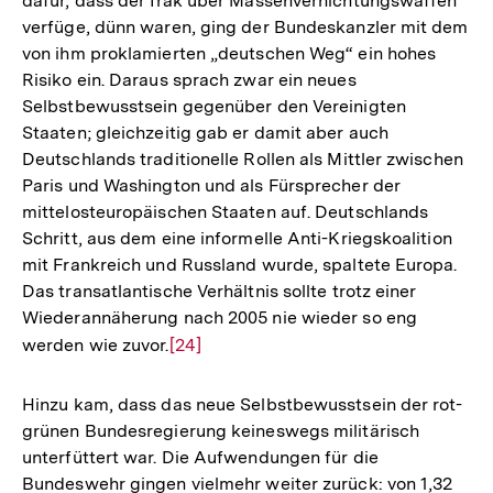
dafür, dass der Irak über Massenvernichtungswaffen
verfüge, dünn waren, ging der Bundeskanzler mit dem
von ihm proklamierten „deutschen Weg“ ein hohes
Risiko ein. Daraus sprach zwar ein neues
Selbstbewusstsein gegenüber den Vereinigten
Staaten; gleichzeitig gab er damit aber auch
Deutschlands traditionelle Rollen als Mittler zwischen
Paris und Washington und als Fürsprecher der
mittelosteuropäischen Staaten auf. Deutschlands
Schritt, aus dem eine informelle Anti-Kriegskoalition
mit Frankreich und Russland wurde, spaltete Europa.
Das transatlantische Verhältnis sollte trotz einer
Wiederannäherung nach 2005 nie wieder so eng
werden wie zuvor.
Zur
[24]
Auflösung
der
Hinzu kam, dass das neue Selbstbewusstsein der rot-
Fußnote
grünen Bundesregierung keineswegs militärisch
unterfüttert war. Die Aufwendungen für die
Bundeswehr gingen vielmehr weiter zurück: von 1,32