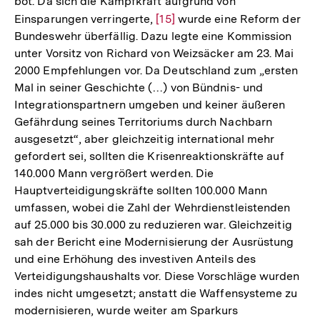
bot. Da sich die Kampfkraft aufgrund von
Einsparungen verringerte,
Zur
[15]
wurde eine Reform der
Bundeswehr überfällig. Dazu legte eine Kommission
Auflösung
unter Vorsitz von Richard von Weizsäcker am 23. Mai
der
2000 Empfehlungen vor. Da Deutschland zum „ersten
Fußnote
Mal in seiner Geschichte (…) von Bündnis- und
Integrationspartnern umgeben und keiner äußeren
Gefährdung seines Territoriums durch Nachbarn
ausgesetzt“, aber gleichzeitig international mehr
gefordert sei, sollten die Krisenreaktionskräfte auf
140.000 Mann vergrößert werden. Die
Hauptverteidigungskräfte sollten 100.000 Mann
umfassen, wobei die Zahl der Wehrdienstleistenden
auf 25.000 bis 30.000 zu reduzieren war. Gleichzeitig
sah der Bericht eine Modernisierung der Ausrüstung
und eine Erhöhung des investiven Anteils des
Verteidigungshaushalts vor. Diese Vorschläge wurden
indes nicht umgesetzt; anstatt die Waffensysteme zu
modernisieren, wurde weiter am Sparkurs