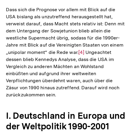
Auflösung
der
Dass sich die Prognose vor allem mit Blick auf die
Fußnote
USA bislang als unzutreffend herausgestellt hat,
verweist darauf, dass Macht stets relativ ist: Denn mit
dem Untergang der Sowjetunion blieb allein die
westliche Supermacht übrig, sodass für die 1990er-
Jahre mit Blick auf die Vereinigten Staaten von einem
„unipolar moment“ die Rede war.
Zur
[4]
Ungeachtet
dessen blieb Kennedys Analyse, dass die USA im
Auflösung
Vergleich zu anderen Mächten an Wohlstand
der
einbüßten und aufgrund ihrer weltweiten
Fußnote
Verpflichtungen überdehnt waren, auch über die
Zäsur von 1990 hinaus zutreffend. Darauf wird noch
zurückzukommen sein.
I. Deutschland in Europa und
der Weltpolitik 1990-2001