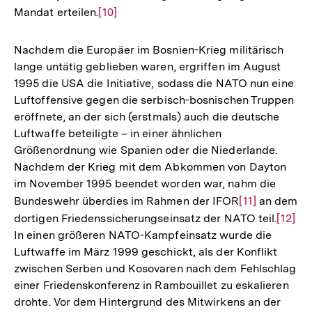
Mandat erteilen.
Zur
[10]
Auflösung
der
Nachdem die Europäer im Bosnien-Krieg militärisch
Fußnote
lange untätig geblieben waren, ergriffen im August
1995 die USA die Initiative, sodass die NATO nun eine
Luftoffensive gegen die serbisch-bosnischen Truppen
eröffnete, an der sich (erstmals) auch die deutsche
Luftwaffe beteiligte – in einer ähnlichen
Größenordnung wie Spanien oder die Niederlande.
Nachdem der Krieg mit dem Abkommen von Dayton
im November 1995 beendet worden war, nahm die
Bundeswehr überdies im Rahmen der IFOR
Zur
[11]
an dem
dortigen Friedenssicherungseinsatz der NATO teil.
Auflösung
Zur
[12]
In einen größeren NATO-Kampfeinsatz wurde die
der
Auflö
Luftwaffe im März 1999 geschickt, als der Konflikt
Fußnote
der
zwischen Serben und Kosovaren nach dem Fehlschlag
Fußno
einer Friedenskonferenz in Rambouillet zu eskalieren
drohte. Vor dem Hintergrund des Mitwirkens an der