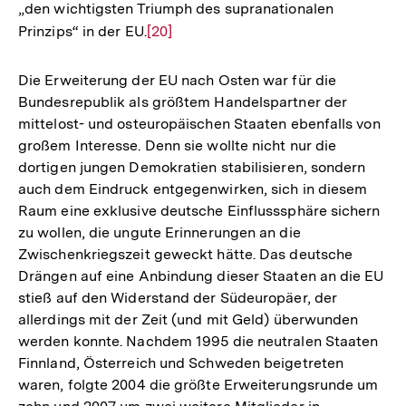
„den wichtigsten Triumph des supranationalen
Prinzips“ in der EU.
Zur
[20]
Auflösung
der
Die Erweiterung der EU nach Osten war für die
Fußnote
Bundesrepublik als größtem Handelspartner der
mittelost- und osteuropäischen Staaten ebenfalls von
großem Interesse. Denn sie wollte nicht nur die
dortigen jungen Demokratien stabilisieren, sondern
auch dem Eindruck entgegenwirken, sich in diesem
Raum eine exklusive deutsche Einflusssphäre sichern
zu wollen, die ungute Erinnerungen an die
Zwischenkriegszeit geweckt hätte. Das deutsche
Drängen auf eine Anbindung dieser Staaten an die EU
stieß auf den Widerstand der Südeuropäer, der
allerdings mit der Zeit (und mit Geld) überwunden
werden konnte. Nachdem 1995 die neutralen Staaten
Finnland, Österreich und Schweden beigetreten
waren, folgte 2004 die größte Erweiterungsrunde um