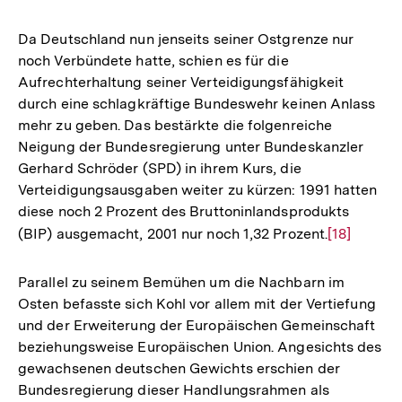
Auflösung
der
Da Deutschland nun jenseits seiner Ostgrenze nur
Fußnote
noch Verbündete hatte, schien es für die
Aufrechterhaltung seiner Verteidigungsfähigkeit
durch eine schlagkräftige Bundeswehr keinen Anlass
mehr zu geben. Das bestärkte die folgenreiche
Neigung der Bundesregierung unter Bundeskanzler
Gerhard Schröder (SPD) in ihrem Kurs, die
Verteidigungsausgaben weiter zu kürzen: 1991 hatten
diese noch 2 Prozent des Bruttoninlandsprodukts
(BIP) ausgemacht, 2001 nur noch 1,32 Prozent.
Zur
[18]
Auflösung
der
Parallel zu seinem Bemühen um die Nachbarn im
Fußnote
Osten befasste sich Kohl vor allem mit der Vertiefung
und der Erweiterung der Europäischen Gemeinschaft
beziehungsweise Europäischen Union. Angesichts des
gewachsenen deutschen Gewichts erschien der
Bundesregierung dieser Handlungsrahmen als