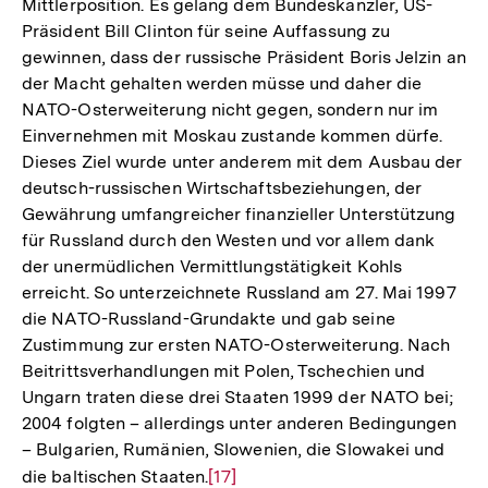
Mittlerposition. Es gelang dem Bundeskanzler, US-
Präsident Bill Clinton für seine Auffassung zu
gewinnen, dass der russische Präsident Boris Jelzin an
der Macht gehalten werden müsse und daher die
NATO-Osterweiterung nicht gegen, sondern nur im
Einvernehmen mit Moskau zustande kommen dürfe.
Dieses Ziel wurde unter anderem mit dem Ausbau der
deutsch-russischen Wirtschaftsbeziehungen, der
Gewährung umfangreicher finanzieller Unterstützung
für Russland durch den Westen und vor allem dank
der unermüdlichen Vermittlungstätigkeit Kohls
erreicht. So unterzeichnete Russland am 27. Mai 1997
die NATO-Russland-Grundakte und gab seine
Zustimmung zur ersten NATO-Osterweiterung. Nach
Beitrittsverhandlungen mit Polen, Tschechien und
Ungarn traten diese drei Staaten 1999 der NATO bei;
2004 folgten – allerdings unter anderen Bedingungen
– Bulgarien, Rumänien, Slowenien, die Slowakei und
die baltischen Staaten.
Zur
[17]