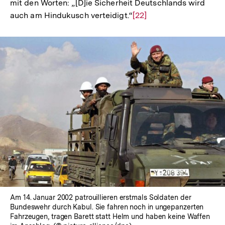
mit den Worten: „[D]ie Sicherheit Deutschlands wird
auch am Hindukusch verteidigt.“
Zur
[22]
Auflösung
der
Fußnote
Am 14. Januar 2002 patrouillieren erstmals Soldaten der
Bundeswehr durch Kabul. Sie fahren noch in ungepanzerten
Fahrzeugen, tragen Barett statt Helm und haben keine Waffen