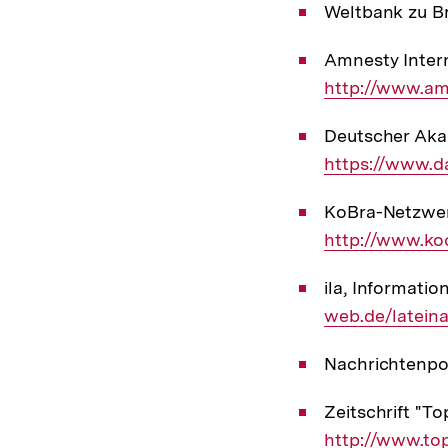
Weltbank zu Br
Amnesty Intern
http://www.amn
Deutscher Aka
https://www.d
KoBra-Netzwer
http://www.koo
ila, Informatio
web.de/latein
Nachrichtenpo
Zeitschrift "T
http://www.top