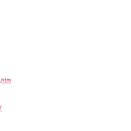
x.htm
/