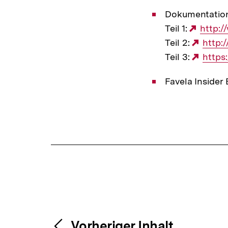
Dokumentation 
Teil 1:
Extern
http:
Teil 2:
Link:
Exter
http:
Teil 3:
Link:
Exter
https
Link:
Favela Insider
Fussnoten
Content-
Vorheriger Inhalt