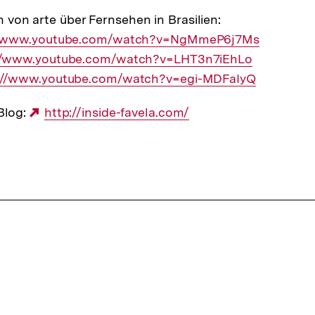
Link:
von arte über Fernsehen in Brasilien:
er
//www.youtube.com/watch?v=NgMmeP6j7Ms
ner
//www.youtube.com/watch?v=LHT3n7iEhLo
ner
://www.youtube.com/watch?v=egi-MDFaIyQ
 Blog:
Externer
http://inside-favela.com/
Link: