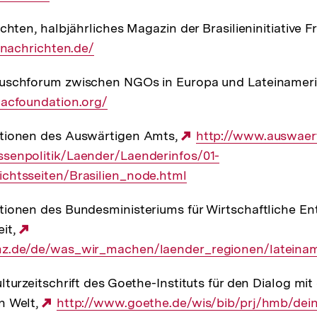
chten, halbjährliches Magazin der Brasilieninitiative F
ennachrichten.de/
uschforum zwischen NGOs in Europa und Lateinamer
lacfoundation.org/
tionen des Auswärtigen Amts,
Externer
http://www.auswaer
senpolitik/Laender/Laenderinfos/01-
Link:
chtsseiten/Brasilien_node.html
ionen des Bundesministeriums für Wirtschaftliche E
it,
Externer
z.de/de/was_wir_machen/laender_regionen/lateiname
Link:
turzeitschrift des Goethe-Instituts für den Dialog mit 
n Welt,
Externer
http://www.goethe.de/wis/bib/prj/hmb/dei