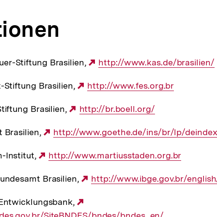
tionen
r-Stiftung Brasilien,
Externer
http://www.kas.de/brasilien/
Link:
-Stiftung Brasilien,
Externer
http://www.fes.org.br
Link:
tiftung Brasilien,
Externer
http://br.boell.org/
Link:
 Brasilien,
Externer
http://www.goethe.de/ins/br/lp/deinde
Link:
-Institut,
Externer
http://www.martiusstaden.org.br
Link:
Bundesamt Brasilien,
Externer
http://www.ibge.gov.br/english
Link:
 Entwicklungsbank,
Externer
des.gov.br/SiteBNDES/bndes/bndes_en/
Link: