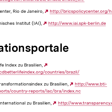
enter, Rio de Janeiro,
Externer
http://bricspolicycenter.org
Link:
sches Institut (IAI),
Externer
http://www.iai.spk-berlin.de
Link:
ationsportale
fe Index zu Brasilien,
Externer
dbetterlifeindex.org/countries/brazil/
Link:
ansformationsindex zu Brasilien,
Externer
http://www.bti-
ports/country-reports/lac/bra/index.nc
Link:
nternational zu Brasilien,
Externer
http://www.transparency
Link: