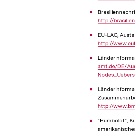
Brasiliennachri
http://brasili
EU-LAC, Austa
http://www.eu
Länderinforma
amt.de/DE/Aus
Nodes_Uebersi
Länderinformat
Zusammenarbe
http://www.bm
"Humboldt", Kul
amerikanische