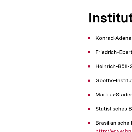
Institu
Konrad-Adenaue
Friedrich-Ebert
Heinrich-Böll-S
Goethe-Institut
Martius-Staden
Statistisches 
Brasilianische
http://www.bn