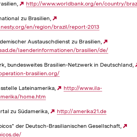
asilien,
Externer
http://www.worldbank.org/en/country/braz
Link:
ational zu Brasilien,
Externer
esty.org/en/region/brazil/report-2013
Link:
demischer Austauschdienst zu Brasilien,
Externer
aad.de/laenderinformationen/brasilien/de/
Link:
k, bundesweites Brasilien-Netzwerk in Deutschland,
peration-brasilien.org/
nsstelle Lateinamerika,
Externer
http://www.ila-
amerika/home.htm
Link:
rtal zu Südamerika,
Externer
http://amerika21.de
Link:
opicos" der Deutsch-Brasilianischen Gesellschaft,
Ex
icos.de/
Lin