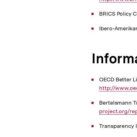
BRICS Policy C
Ibero-Amerikani
Inform
OECD Better Li
http://www.oec
Bertelsmann Tr
project.org/re
Transparency I