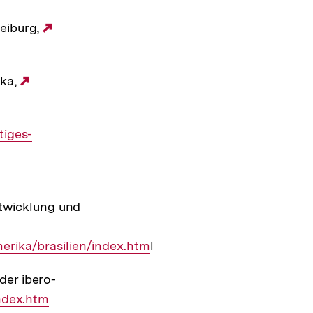
reiburg,
Externer
Link:
ika,
Externer
Link:
tiges-
ntwicklung und
rika/brasilien/index.htm
l
der ibero-
ndex.htm