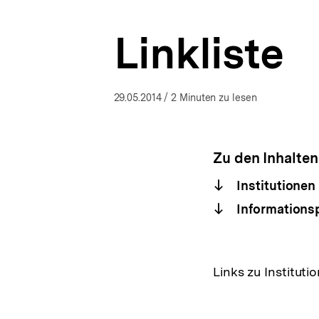
a
t
Linkliste
i
o
n
29.05.2014
/ 2 Minuten zu lesen
Zu den Inhalten
Institutionen
Informationsp
Links zu Instituti