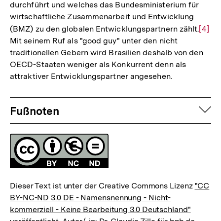
durchführt und welches das Bundesministerium für
wirtschaftliche Zusammenarbeit und Entwicklung
(BMZ) zu den globalen Entwicklungspartnern zählt.
Zur
[4]
Mit seinem Ruf als "good guy" unter den nicht
Auflö
traditionellen Gebern wird Brasilien deshalb von den
der
OECD-Staaten weniger als Konkurrent denn als
Fußno
attraktiver Entwicklungspartner angesehen.
Fussnoten
auf
Fußnoten
Lizenz
Dieser Text ist unter der Creative Commons Lizenz
"CC
BY-NC-ND 3.0 DE - Namensnennung - Nicht-
kommerziell - Keine Bearbeitung 3.0 Deutschland"