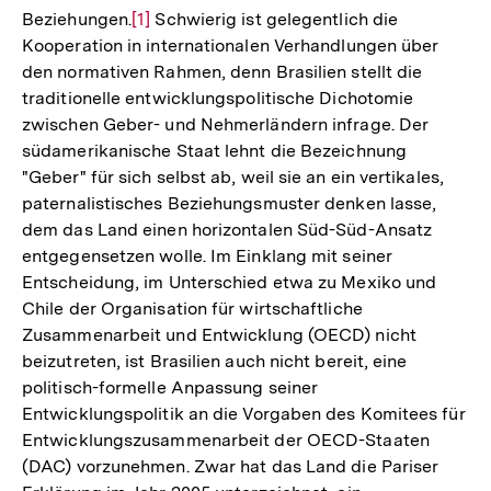
Beziehungen.
Zur
[1]
Schwierig ist gelegentlich die
Kooperation in internationalen Verhandlungen über
Auflösung
den normativen Rahmen, denn Brasilien stellt die
der
traditionelle entwicklungspolitische Dichotomie
Fußnote
zwischen Geber- und Nehmerländern infrage. Der
südamerikanische Staat lehnt die Bezeichnung
"Geber" für sich selbst ab, weil sie an ein vertikales,
paternalistisches Beziehungsmuster denken lasse,
dem das Land einen horizontalen Süd-Süd-Ansatz
entgegensetzen wolle. Im Einklang mit seiner
Entscheidung, im Unterschied etwa zu Mexiko und
Chile der Organisation für wirt­schaftliche
Zusammenarbeit und Entwicklung (OECD) nicht
beizutreten, ist Brasilien auch nicht bereit, eine
politisch-formelle Anpassung seiner
Entwicklungspolitik an die Vorgaben des Komitees für
Entwicklungszusammenarbeit der OECD-Staaten
(DAC) vorzunehmen. Zwar hat das Land die Pariser