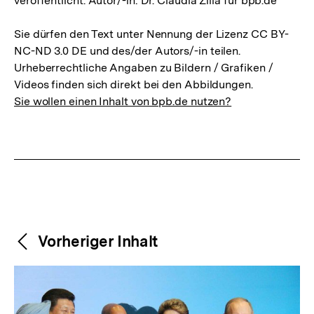
veröffentlicht. Autor/-in: Dr. Claudia Zilla für bpb.de
Sie dürfen den Text unter Nennung der Lizenz CC BY-
NC-ND 3.0 DE und des/der Autors/-in teilen.
Urheberrechtliche Angaben zu Bildern / Grafiken /
Videos finden sich direkt bei den Abbildungen.
Sie wollen einen Inhalt von bpb.de nutzen?
Weitere
Content-
Vorheriger Inhalt
Navigation
Inhalte