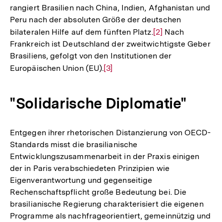
rangiert Brasilien nach China, Indien, Afghanistan und
Peru nach der absoluten Größe der deutschen
bilateralen Hilfe auf dem fünften Platz.
Zur
[2]
Nach
Frankreich ist Deutschland der zweitwichtigste Geber
Auflösung
Brasiliens, gefolgt von den Institutionen der
der
Europäischen Union (EU).
Zur
[3]
Fußnote
Auflösung
der
"Solidarische Diplomatie"
Fußnote
Entgegen ihrer rhetorischen Distanzierung von OECD-
Standards misst die brasilianische
Entwicklungszusammenarbeit in der Praxis einigen
der in Paris verabschiedeten Prinzipien wie
Eigenverantwortung und gegenseitige
Rechenschaftspflicht große Bedeutung bei. Die
brasilianische Regierung charakterisiert die eigenen
Programme als nachfrageorientiert, gemeinnützig und