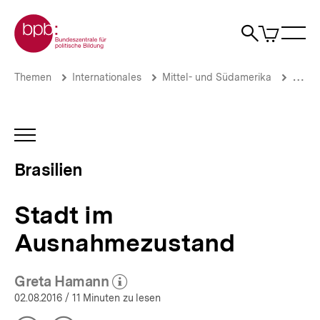
Direkt
Zur Startseite der bpb
zum
0
Artikel
Sho
Seiteninhalt
im
Naviga
Suche
springen
War
öffne
öffnen
öff
Pfadnavigation
Stadt
Brotkrümelnavigation
Themen
Internationales
Mittel- und Südamerika
Brasil
im
Ausnahmezustand
|
Brasilien
INHALTSNAVIGATION
|
ÖFFNEN
bpb.de
Brasilien
Stadt im
Ausnahmezustand
Greta Hamann
(Mehr zum Autor)
öffnen
02.08.2016
/ 11 Minuten zu lesen