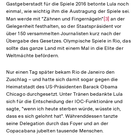
Gastgeberstadt für die Spiele 2016 betonte Lula noch
einmal, wie wichtig ihm die Austragung der Spiele sei.
Man werde mit "Zähnen und Fingernägeln"
Zur
[3]
an der
Gelegenheit festhalten, so der Staatspräsident vor
Auflösung
über 150 versammelten Journalisten kurz nach der
der
Übergabe des Gesetzes. Olympische Spiele in Rio, das
Fußnote
sollte das ganze Land mit einem Mal in die Elite der
Weltmächte befördern.
Nur einen Tag später bekam Rio de Janeiro den
Zuschlag – und hatte sich damit sogar gegen die
Heimatstadt des US-Präsidenten Barack Obama
Chicago durchgesetzt. Unter Tränen bedankte Lula
sich für die Entscheidung der IOC-Funktionäre und
sagte, "wenn ich heute sterben würde, wüsste ich,
dass es sich gelohnt hat". Währenddessen tanzte
seine Delegation durch das Foyer und an der
Copacabana jubelten tausende Menschen.