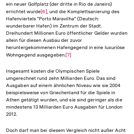
ein neuer Golfplatz (der dritte in Rio de Janeiro)
errichtet wurde
Zur
[6]
, und die Komplettsanierung des
Hafenviertels "Porto Maravilha" (Deutsch:
Auflösung
wunderbarer Hafen) im Zentrum der Stadt.
der
Dreihundert Millionen Euro öffentlicher Gelder wurden
Fußnote
allein für diesen Ausbau der zuvor
heruntergekommenen Hafengegend in eine luxuriöse
Wohngegend ausgegeben.
Zur
[7]
Auflösung
der
Insgesamt kosten die Olympischen Spiele
Fußnote
umgerechnet rund zehn Milliarden Euro. Das sind
Ausgaben auf einem ähnlichen Niveau wie sie 2004
beispielsweise von Griechenland für die Spiele in
Athen getätigt wurden, und sie sind geringer als die
mindestens 13 Milliarden Euro Ausgaben für London
2012.
Doch darf man bei diesem Vergleich nicht außer Acht