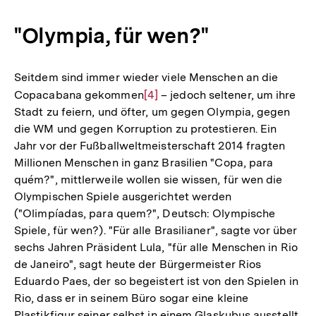
"Olympia, für wen?"
Seitdem sind immer wieder viele Menschen an die
Copacabana gekommen
Zur
[4]
– jedoch seltener, um ihre
Stadt zu feiern, und öfter, um gegen Olympia, gegen
Auflösung
die WM und gegen Korruption zu protestieren. Ein
der
Jahr vor der Fußballweltmeisterschaft 2014 fragten
Fußnote
Millionen Menschen in ganz Brasilien "Copa, para
quém?", mittlerweile wollen sie wissen, für wen die
Olympischen Spiele ausgerichtet werden
("Olimpíadas, para quem?", Deutsch: Olympische
Spiele, für wen?). "Für alle Brasilianer", sagte vor über
sechs Jahren Präsident Lula, "für alle Menschen in Rio
de Janeiro", sagt heute der Bürgermeister Rios
Eduardo Paes, der so begeistert ist von den Spielen in
Rio, dass er in seinem Büro sogar eine kleine
Plastikfigur seiner selbst in einem Glaskubus ausstellt