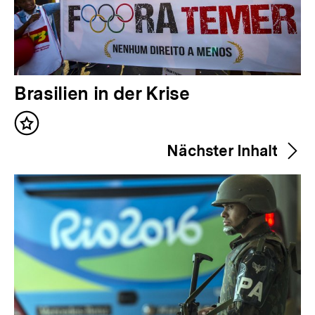
V
Brasilien in der Krise
o
Inhalt
r
merken
Nächster Inhalt
h
e
r
i
g
e
r
I