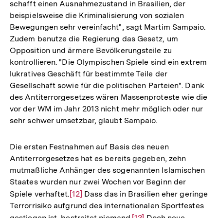
schafft einen Ausnahmezustand in Brasilien, der
Auflösung
beispielsweise die Kriminalisierung von sozialen
der
Bewegungen sehr vereinfacht", sagt Martim Sampaio.
Fußnote
Zudem benutze die Regierung das Gesetz, um
Opposition und ärmere Bevölkerungsteile zu
kontrollieren. "Die Olympischen Spiele sind ein extrem
lukratives Geschäft für bestimmte Teile der
Gesellschaft sowie für die politischen Parteien". Dank
des Antiterrorgesetzes wären Massenproteste wie die
vor der WM im Jahr 2013 nicht mehr möglich oder nur
sehr schwer umsetzbar, glaubt Sampaio.
Die ersten Festnahmen auf Basis des neuen
Antiterrorgesetzes hat es bereits gegeben, zehn
mutmaßliche Anhänger des sogenannten Islamischen
Staates wurden nur zwei Wochen vor Beginn der
Spiele verhaftet.
Zur
[12]
Dass das in Brasilien eher geringe
Terrorrisiko aufgrund des internationalen Sportfestes
Auflösung
gestiegen ist, bestreitet niemand.
Zur
[13]
Doch neue