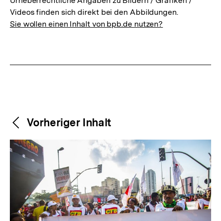
Urheberrechtliche Angaben zu Bildern / Grafiken /
Videos finden sich direkt bei den Abbildungen.
Sie wollen einen Inhalt von bpb.de nutzen?
Weitere
Content-
Vorheriger Inhalt
Navigation
Inhalte