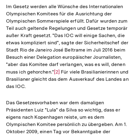
Im Gesetz werden alle Wünsche des Internationalen
Olympischen Komitees für die Ausrichtung der
Olympischen Sommerspiele erfüllt. Dafür wurden zum
Teil auch geltende Regelungen und Gesetze temporär
außer Kraft gesetzt. "Das IOC will einige Sachen, die
etwas kompliziert sind", sagte der Sicherheitschef der
Stadt Rio de Janeiro José Beltrame im Juli 2016 beim
Besuch einer Delegation europäischer Journalisten,
"aber das Komitee darf verlangen, was es will, denen
muss ich gehorchen."
Zur
[2]
Für viele Brasilianierinnen und
Brasilianer gleicht das dem Ausverkauf des Landes an
Auflösung
das IOC.
der
Fußnote
Das Gesetzesvorhaben war dem damaligen
Präsidenten Luiz "Lula" da Silva so wichtig, dass er
eigens nach Kopenhagen reiste, um es dem
Olympischen Komitee persönlich zu übergeben. Am 1.
Oktober 2009, einen Tag vor Bekanntgabe der