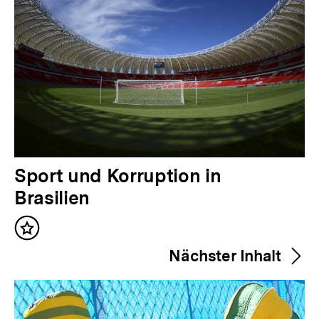
V
Sport und Korruption in
o
Brasilien
r
Inhalt
h
merken
Nächster Inhalt
e
r
i