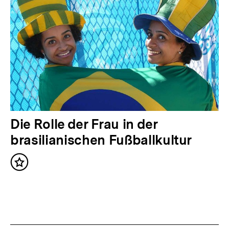
g
e
r
I
n
h
a
l
N
Die Rolle der Frau in der
t
ä
brasilianischen Fußballkultur
:
c
Inhalt
h
merken
s
t
e