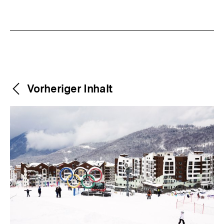
Weitere
Content-
Vorheriger Inhalt
Navigation
Inhalte