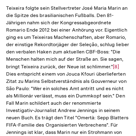
der
Teixeira folgte sein Stellvertreter José Maria Marin an
Fußnote
die Spitze des brasilianischen Fußballs. Den 81-
Jährigen nahm sich der Kongressabgeordnete
Romario Ende 2012 bei einer Anhörung vor. Eigentlich
ging es um Teixeiras Machenschaften, aber Romario,
der einstige Rekordtorjäger der Seleção, schlug lieber
den verbalen Haken zum aktuellen CBF-Boss: "Die
Menschen halten mich auf der Straße an. Sie sagen,
bringt Teixeira zurück, der Neue ist schlimmer."
Zur
[8]
Dies entspricht einem von Jouca Kfouri überlieferten
Auflösun
Zitat zu Marins Selbstverständnis als Gouverneur von
der
São Paulo: "Wer ein solches Amt antritt und es nicht
Fußnote
als Millionär verlässt, muss ein Dummkopf sein." Den
Fall Marin schildert auch der renommierte
Investigativ-Journalist Andrew Jennings in seinem
neuen Buch. Es trägt den Titel "Omertà: Sepp Blatters
FIFA-Familie des Organisierten Verbrechens". Für
Jennings ist klar, dass Marin nur ein Strohmann von