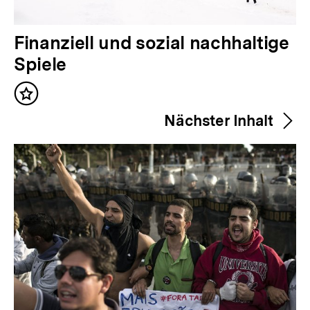
V
Finanziell und sozial nachhaltige
o
Spiele
r
Inhalt
h
merken
Nächster Inhalt
e
r
i
g
e
r
I
n
h