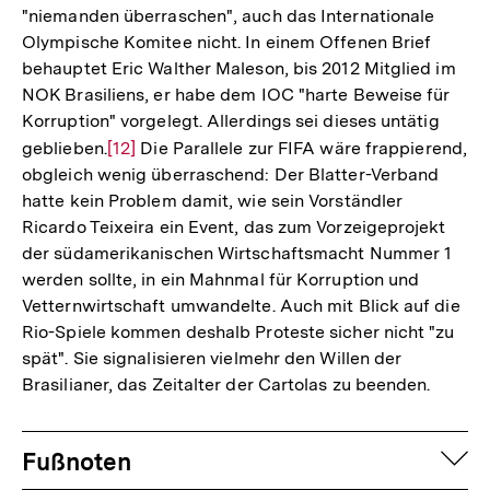
"niemanden überraschen", auch das Internationale
Olympische Komitee nicht. In einem Offenen Brief
behauptet Eric Walther Maleson, bis 2012 Mitglied im
NOK Brasiliens, er habe dem IOC "harte Beweise für
Korruption" vorgelegt. Allerdings sei dieses untätig
geblieben.
Zur
[12]
Die Parallele zur FIFA wäre frappierend,
obgleich wenig überraschend: Der Blatter-Verband
Auflösung
hatte kein Problem damit, wie sein Vorständler
der
Ricardo Teixeira ein Event, das zum Vorzeigeprojekt
Fußnote
der südamerikanischen Wirtschaftsmacht Nummer 1
werden sollte, in ein Mahnmal für Korruption und
Vetternwirtschaft umwandelte. Auch mit Blick auf die
Rio-Spiele kommen deshalb Proteste sicher nicht "zu
spät". Sie signalisieren vielmehr den Willen der
Brasilianer, das Zeitalter der Cartolas zu beenden.
Fussnoten
auf
Fußnoten