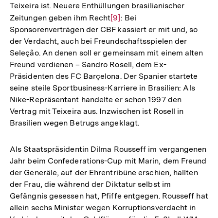
Teixeira ist. Neuere Enthüllungen brasilianischer
Zeitungen geben ihm Recht
Zur
[9]
: Bei
Sponsorenverträgen der CBF kassiert er mit und, so
Auflösung
der Verdacht, auch bei Freundschaftsspielen der
der
Seleção. An denen soll er gemeinsam mit einem alten
Fußnote
Freund verdienen – Sandro Rosell, dem Ex-
Präsidenten des FC Barçelona. Der Spanier startete
seine steile Sportbusiness-Karriere in Brasilien: Als
Nike-Repräsentant handelte er schon 1997 den
Vertrag mit Teixeira aus. Inzwischen ist Rosell in
Brasilien wegen Betrugs angeklagt.
Als Staatspräsidentin Dilma Rousseff im vergangenen
Jahr beim Confederations-Cup mit Marin, dem Freund
der Generäle, auf der Ehrentribüne erschien, hallten
der Frau, die während der Diktatur selbst im
Gefängnis gesessen hat, Pfiffe entgegen. Rousseff hat
allein sechs Minister wegen Korruptionsverdacht in