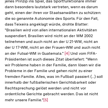
jenes Prinzip ins Spiel, das Sportfunktionäre immer
dann besonders lautstark vertreten, wenn es darum
geht, einen der ihren vor Staatsanwälten zu schützen:
die so genannte Autonomie des Sports. Für den Fall,
dass Teixeira angeklagt würde, drohte Blatter:
"Brasilien wird von allen internationalen Aktivitäten
suspendiert. Brasilien wird nicht an der WM 2002
teilnehmen und auch nicht an der U 21-WM, nicht an
der U 17-WM, nicht an der Frauen-WM und auch nicht
an der Futsal-WM in Guatemala."
Zur
[4]
Und vom FIFA-
Präsidenten ist auch dieses Zitat überliefert: "Wenn
Auflösung
wir Probleme haben in der Familie, dann lösen wir die
der
Probleme in der Familie und gehen nicht zu einer
Fußnote
fremden Familie. Alles, was im Fußball passiert (...) soll
innerhalb der fußballerischen Gerichtsbarkeit oder
Rechtsprechung gelöst werden und nicht vor
ordentliche Gerichte gebracht werden. Das ist nicht
mehr unsere Familie."
Zur
[5]
Auflösung