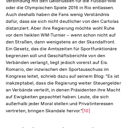
Verbindung mit den Geldflüssen für die Fußball-WM
oder die Olympischen Spiele 2016 in Rio entlassen.
Auch deshalb haben die Fans wenig Verständnis
dafür, dass sie sich nicht deutlicher von den Cartolas
distanziert. Aber ihre Regierung möchte wohl Ruhe
vor dem heiklen WM-Turnier – wenn schon nicht auf
den Straßen, dann wenigstens an der Skandalfront.
Ein Gesetz, das die Amtszeiten für Sportfunktionäre
begrenzen soll und Geschäftsberichte von den
Verbänden verlangt, liegt jedoch vorerst auf Eis.
Romario, der inzwischen den Sportausschuss im
Kongress leitet, schrieb dazu auf seinem Blog: "Es ist
inakzeptabel, dass die Regierung weiter Steuergelder
an Verbände verteilt, in denen Präsidenten ihre Macht
auf Ewigkeiten gepachtet haben. Leute, die sich
außerhalb jeder Moral stellen und Privatinteressen
vertreten, bringen Skandale hervor."
Zur
[10]
Auflösung
der