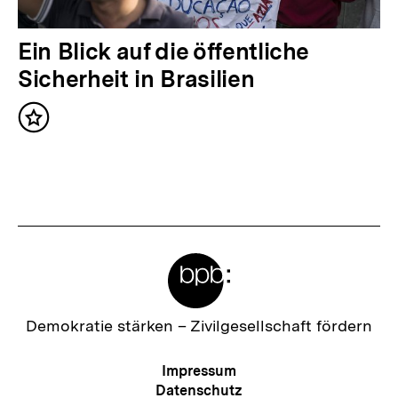
a
l
N
Ein Blick auf die öffentliche
t
ä
Sicherheit in Brasilien
:
c
Inhalt
h
merken
s
t
e
r
Meta-
I
Links
n
h
Zur
Demokratie stärken –
Zivilgesellschaft fördern
Startseite
a
der
Meta-
Impressum
l
bpb
Navigation
Datenschutz