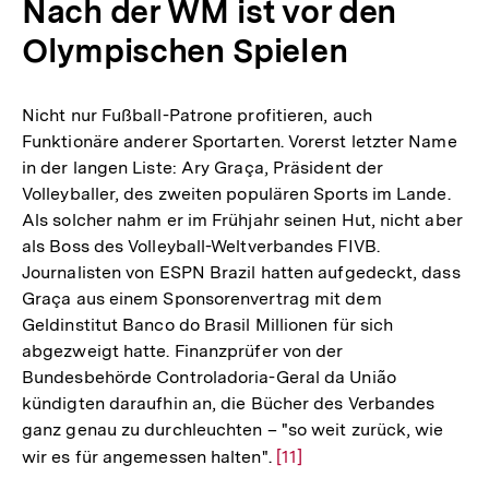
Nach der WM ist vor den
Fußnote
Olympischen Spielen
Nicht nur Fußball-Patrone profitieren, auch
Funktionäre anderer Sportarten. Vorerst letzter Name
in der langen Liste: Ary Graça, Präsident der
Volleyballer, des zweiten populären Sports im Lande.
Als solcher nahm er im Frühjahr seinen Hut, nicht aber
als Boss des Volleyball-Weltverbandes FIVB.
Journalisten von ESPN Brazil hatten aufgedeckt, dass
Graça aus einem Sponsorenvertrag mit dem
Geldinstitut Banco do Brasil Millionen für sich
abgezweigt hatte. Finanzprüfer von der
Bundesbehörde Controladoria-Geral da União
kündigten daraufhin an, die Bücher des Verbandes
ganz genau zu durchleuchten – "so weit zurück, wie
wir es für angemessen halten".
Zur
[11]
Auflösung