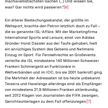
machiavellistischsten Sachen (...) Und wissen Sie,
was? Gar nichts wird passieren."
Zur
[6]
Auflösung
der
Ein älterer Bestechungsskandal, der größte im
Fußnote
Weltsport, brachte den Patron letztlich doch zu Fall –
die so genannte ISL-Affäre. Mit der Marketingfirma
International Sports and Leisure, einst von Adidas
Gründer Horst Dassler aus der Taufe gehoben, hielt
ein anrüchiges System des Gebens und Nehmens
Einzug im Sport: Für Fernsehrechte an Großevents
verteilte die ISL mindestens 140 Millionen Schweizer
Franken Schmiergeld an Funktionäre in
Weltverbänden und im IOC, bis sie 2001 bankrott ging.
Die Mehrheit der Adressaten ist bis heute unbekannt.
Teixeira und Havelange allerdings sind als Empfänger
von mindestens 21,9 Millionen Franken aktenkundig,
seit 2012 Klagen von Journalisten die FIFA zwangen,
Gerichtsunterlagen zu dem Fall offenzulegen.
Zur
[7]
Auflösung