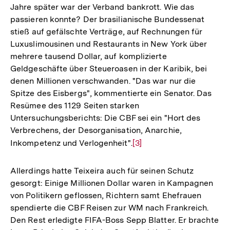
Jahre später war der Verband bankrott. Wie das
passieren konnte? Der brasilianische Bundessenat
stieß auf gefälschte Verträge, auf Rechnungen für
Luxuslimousinen und Restaurants in New York über
mehrere tausend Dollar, auf komplizierte
Geldgeschäfte über Steueroasen in der Karibik, bei
denen Millionen verschwanden. "Das war nur die
Spitze des Eisbergs", kommentierte ein Senator. Das
Resümee des 1129 Seiten starken
Untersuchungsberichts: Die CBF sei ein "Hort des
Verbrechens, der Desorganisation, Anarchie,
Inkompetenz und Verlogenheit".
Zur
[3]
Auflösung
der
Allerdings hatte Teixeira auch für seinen Schutz
Fußnote
gesorgt: Einige Millionen Dollar waren in Kampagnen
von Politikern geflossen, Richtern samt Ehefrauen
spendierte die CBF Reisen zur WM nach Frankreich.
Den Rest erledigte FIFA-Boss Sepp Blatter. Er brachte