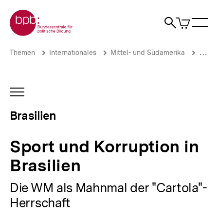
Direkt
Zur Startseite der bpb
zum
0
Artikel
Sho
Seiteninhalt
im
Naviga
Suche
springen
War
öffne
öffnen
öff
Pfadnavigation
Sport
Brotkrümelnavigation
Themen
Internationales
Mittel- und Südamerika
Brasil
und
Korruption
in
Brasilien
INHALTSNAVIGATION
|
ÖFFNEN
Brasilien
Brasilien
|
bpb.de
Sport und Korruption in
Brasilien
Die WM als Mahnmal der "Cartola"-
Herrschaft