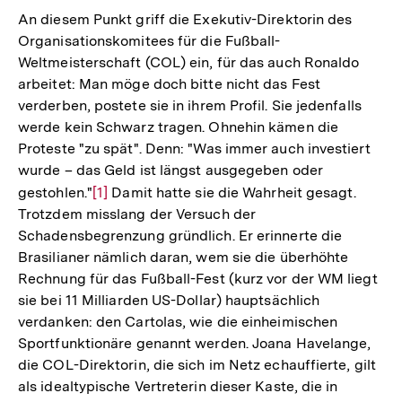
An diesem Punkt griff die Exekutiv-Direktorin des
Organisationskomitees für die Fußball-
Weltmeisterschaft (COL) ein, für das auch Ronaldo
arbeitet: Man möge doch bitte nicht das Fest
verderben, postete sie in ihrem Profil. Sie jedenfalls
werde kein Schwarz tragen. Ohnehin kämen die
Proteste "zu spät". Denn: "Was immer auch investiert
wurde – das Geld ist längst ausgegeben oder
gestohlen."
Zur
[1]
Damit hatte sie die Wahrheit gesagt.
Trotzdem misslang der Versuch der
Auflösung
Schadensbegrenzung gründlich. Er erinnerte die
der
Brasilianer nämlich daran, wem sie die überhöhte
Fußnote
Rechnung für das Fußball-Fest (kurz vor der WM liegt
sie bei 11 Milliarden US-Dollar) hauptsächlich
verdanken: den Cartolas, wie die einheimischen
Sportfunktionäre genannt werden. Joana Havelange,
die COL-Direktorin, die sich im Netz echauffierte, gilt
als idealtypische Vertreterin dieser Kaste, die in