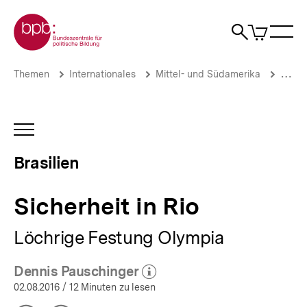
Direkt
Zur Startseite der bpb
zum
0
Artikel
Sho
Seiteninhalt
im
Naviga
Suche
springen
War
öffne
öffnen
öff
Pfadnavigation
Sicherheit
Brotkrümelnavigation
Themen
Internationales
Mittel- und Südamerika
Brasil
in
Rio
|
Brasilien
INHALTSNAVIGATION
|
ÖFFNEN
bpb.de
Brasilien
Sicherheit in Rio
Löchrige Festung Olympia
Dennis Pauschinger
(Mehr zum Autor)
öffnen
02.08.2016
/ 12 Minuten zu lesen