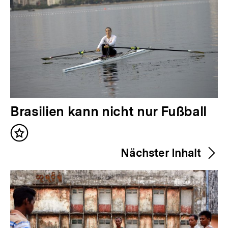
V
Brasilien kann nicht nur Fußball
o
Inhalt
r
merken
Nächster Inhalt
h
e
r
i
g