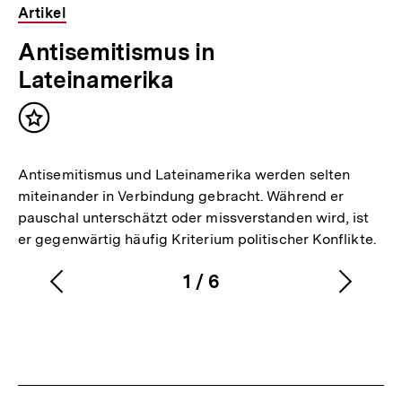
Artikel
Antisemitismus in
Lateinamerika
Inhalt
merken
Antisemitismus und Lateinamerika werden selten
miteinander in Verbindung gebracht. Während er
pauschal unterschätzt oder missverstanden wird, ist
er gegenwärtig häufig Kriterium politischer Konflikte.
1
/
6
Vorherigen
Nächs
Karussellinhalt
von
Inhalt
Inhalt
anzeigen
anzei