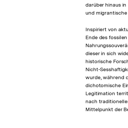
darüber hinaus in
und migrantische 
Inspiriert von ak
Ende des fossile
Nahrungssouveräni
dieser in sich wi
historische Forsc
Nicht-Sesshaftigk
wurde, während di
dichotomische Ein
Legitimation terri
nach traditionell
Mittelpunkt der B