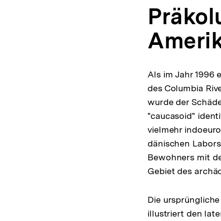
Präkol
Ameri
Als im Jahr 1996 
des Columbia Riv
wurde der Schäde
"caucasoid" ident
vielmehr indoeuro
dänischen Labors 
Bewohners mit de
Gebiet des archä
Die ursprüngliche
illustriert den la