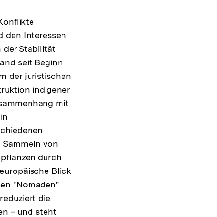
Konflikte
d den Interessen
der Stabilität
and seit Beginn
 der juristischen
truktion indigener
Zusammenhang mit
 in
schiedenen
as Sammeln von
epflanzen durch
europäische Blick
nden "Nomaden"
reduziert die
en – und steht