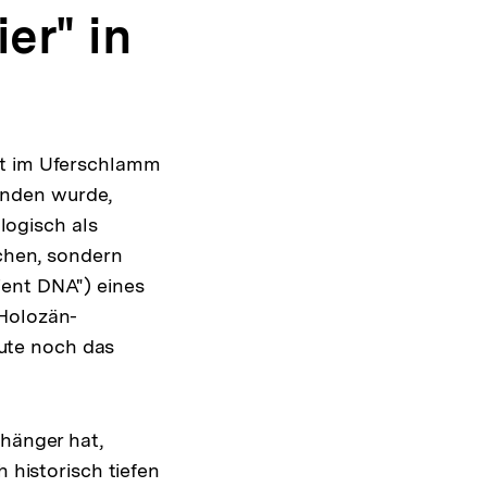
er" in
tt im Uferschlamm
unden wurde,
ogisch als
schen, sondern
ient DNA") eines
 Holozän-
ute noch das
nhänger hat,
 historisch tiefen