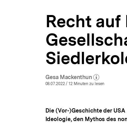
USA
a
|
t
bpb.de
Recht auf
i
o
n
Gesellsch
Siedlerko
Gesa Mackenthun
(Mehr zum Autor)
öffnen
08.07.2022
/ 12 Minuten zu lesen
Die (Vor-)Geschichte der USA 
Ideologie, den Mythos des nom