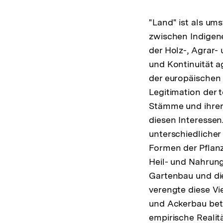
"Land" ist als um
zwischen Indigen
der Holz-, Agrar- 
und Kontinuität a
der europäischen
Legitimation der t
Stämme und ihrer
diesen Interessen.
unterschiedliche
Formen der Pflan
Heil- und Nahrun
Gartenbau und die
verengte diese V
und Ackerbau betr
empirische Realit