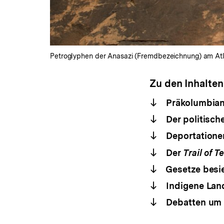
Petroglyphen der Anasazi (Fremdbezeichnung) am Atlat
Zu den Inhalten
Präkolumbiani
Der politisch
Deportationen
Der
Trail of T
Gesetze besi
Indigene Land
Debatten um 