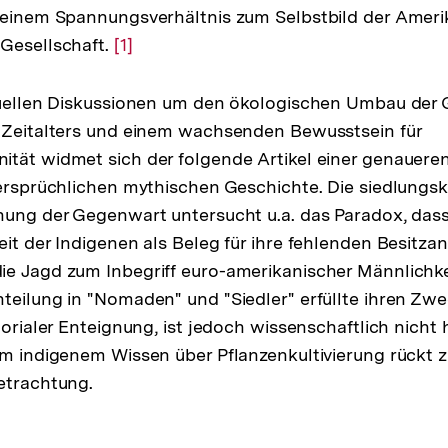
 einem Spannungsverhältnis zum Selbstbild der Ameri
Gesellschaft.
Zur
[1]
Auflösung
der
tuellen Diskussionen um den ökologischen Umbau der 
Fußnote
n Zeitalters und einem wachsenden Bewusstsein für
tät widmet sich der folgende Artikel einer genauere
dersprüchlichen mythischen Geschichte. Die siedlungsk
hung der Gegenwart untersucht u.a. das Paradox, dass
eit der Indigenen als Beleg für ihre fehlenden Besitz
e Jagd zum Inbegriff euro-amerikanischer Männlichkei
teilung in "Nomaden" und "Siedler" erfüllte ihren Zwe
torialer Enteignung, ist jedoch wissenschaftlich nicht 
em indigenem Wissen über Pflanzenkultivierung rückt
etrachtung.