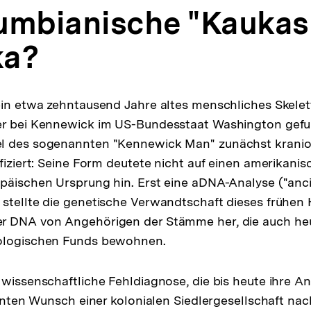
umbianische "Kaukasi
ka?
ein etwa zehntausend Jahre altes menschliches Skele
er bei Kennewick im US-Bundesstaat Washington gef
l des sogenannten "Kennewick Man" zunächst kraniol
ifiziert: Seine Form deutete nicht auf einen amerikani
päischen Ursprung hin. Erst eine aDNA-Analyse ("anc
stellte die genetische Verwandtschaft dieses frühen
r DNA von Angehörigen der Stämme her, die auch he
ologischen Funds bewohnen.
 wissenschaftliche Fehldiagnose, die bis heute ihre A
tenten Wunsch einer kolonialen Siedlergesellschaft nach