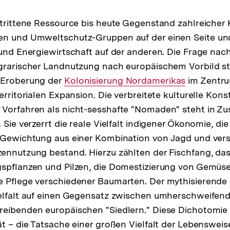
strittene Ressource bis heute Gegenstand zahlreicher 
en und Umweltschutz-Gruppen auf der einen Seite un
und Energiewirtschaft auf der anderen. Die Frage nach 
grarischer Landnutzung nach europäischem Vorbild st
 Eroberung der
Interner
Kolonisierung Nordamerikas
im Zentrum
erritorialen Expansion. Die verbreitete kulturelle Kons
Link:
 Vorfahren als nicht-sesshafte "Nomaden" steht in 
 Sie verzerrt die reale Vielfalt indigener Ökonomie, die
r Gewichtung aus einer Kombination von Jagd und ver
zennutzung bestand. Hierzu zählten der Fischfang, d
gspflanzen und Pilzen, die Domestizierung von Gemüs
 Pflege verschiedener Baumarten. Der mythisierende 
ielfalt auf einen Gegensatz zwischen umherschweife
eibenden europäischen "Siedlern." Diese Dichotomie 
ät – die Tatsache einer großen Vielfalt der Lebensweis