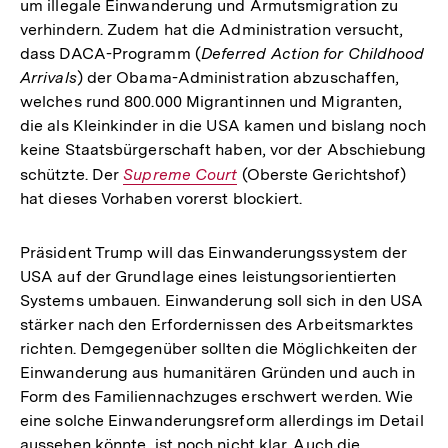
um illegale Einwanderung und Armutsmigration zu
Link:
verhindern. Zudem hat die Administration versucht,
dass DACA-Programm (
Deferred Action for Childhood
Arrivals
) der Obama-Administration abzuschaffen,
welches rund 800.000 Migrantinnen und Migranten,
die als Kleinkinder in die USA kamen und bislang noch
keine Staatsbürgerschaft haben, vor der Abschiebung
schützte. Der
Interner
Supreme Court
(Oberste Gerichtshof)
hat dieses Vorhaben vorerst blockiert.
Link:
Präsident Trump will das Einwanderungssystem der
USA auf der Grundlage eines leistungsorientierten
Systems umbauen. Einwanderung soll sich in den USA
stärker nach den Erfordernissen des Arbeitsmarktes
richten. Demgegenüber sollten die Möglichkeiten der
Einwanderung aus humanitären Gründen und auch in
Form des Familiennachzuges erschwert werden. Wie
eine solche Einwanderungsreform allerdings im Detail
aussehen könnte, ist noch nicht klar. Auch die