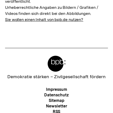
veröffentlicht.
Urheberrechtliche Angaben zu Bildern / Grafiken /
Videos finden sich direkt bei den Abbildungen.
Sie wollen einen Inhalt von bpb.de nutzen?
Meta-
Links
Zur
Demokratie stärken –
Zivilgesellschaft fördern
Startseite
der
Meta-
Impressum
bpb
Navigation
Datenschutz
Sitemap
Newsletter
RSS