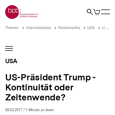
Direkt
Zur Startseite der bpb
zum
0
Artikel
Sho
Seiteninhalt
im
Naviga
Suche
springen
War
öffne
öffnen
öff
Pfadnavigation
US-
Brotkrümelnavigation
Themen
Internationales
Nordamerika
USA
US-Präsidentschaftswahlen
Präsident
Trump
-
Kontinuität
INHALTSNAVIGATION
oder
ÖFFNEN
Zeitenwende?
USA
|
USA
|
US-Präsident Trump -
bpb.de
Kontinuität oder
Zeitenwende?
08.02.2017
/ 1 Minute zu lesen