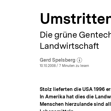
a
t
Umstritten
i
o
n
Die grüne Gentech
Landwirtschaft
Gerd Spelsberg
(Mehr zum Autor)
öffnen
10.10.2008
/ 7 Minuten zu lesen
Stolz lieferten die USA 1996 
In Amerika hat dies die Landw
Menschen hierzulande sind al