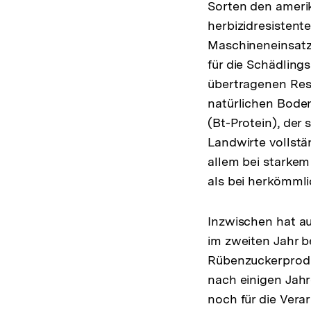
Sorten den ameri
herbizidresistent
Maschineneinsatz
für die Schädling
übertragenen Res
natürlichen Boden
(Bt-Protein), der
Landwirte vollstän
allem bei starkem
als bei herkömml
Inzwischen hat a
im zweiten Jahr b
Rübenzuckerprodu
nach einigen Jahr
noch für die Vera