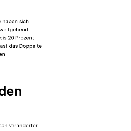
6 haben sich
 weitgehend
bis 20 Prozent
fast das Doppelte
zen
 den
isch veränderter