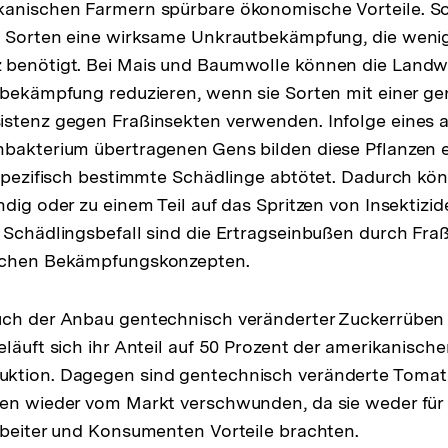
kanischen Farmern spürbare ökonomische Vorteile. S
e Sorten eine wirksame Unkrautbekämpfung, die wenig
 benötigt. Bei Mais und Baumwolle können die Landwi
sbekämpfung reduzieren, wenn sie Sorten mit einer g
istenz gegen Fraßinsekten verwenden. Infolge eines 
bakterium übertragenen Gens bilden diese Pflanzen e
 spezifisch bestimmte Schädlinge abtötet. Dadurch kö
dig oder zu einem Teil auf das Spritzen von Insektizid
 Schädlingsbefall sind die Ertragseinbußen durch Fr
ichen Bekämpfungskonzepten.
uch der Anbau gentechnisch veränderter Zuckerrübe
eläuft sich ihr Anteil auf 50 Prozent der amerikanisch
ktion. Dagegen sind gentechnisch veränderte Tomat
en wieder vom Markt verschwunden, da sie weder für 
rbeiter und Konsumenten Vorteile brachten.