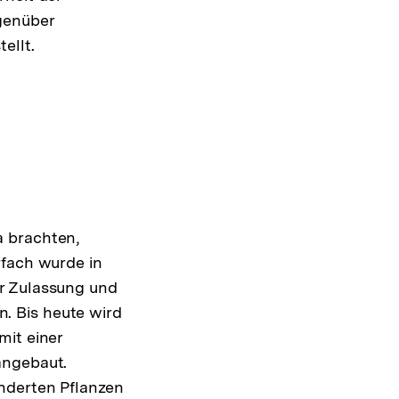
genüber
ellt.
a brachten,
rfach wurde in
er Zulassung und
. Bis heute wird
mit einer
angebaut.
nderten Pflanzen