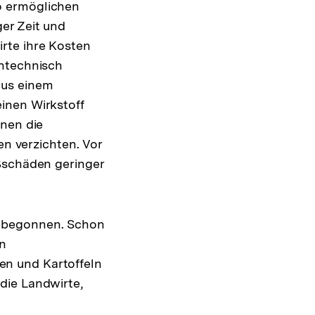
o ermöglichen
er Zeit und
rte ihre Kosten
entechnisch
aus einem
inen Wirkstoff
nnen die
en verzichten. Vor
aßschäden geringer
n begonnen. Schon
en
en und Kartoffeln
die Landwirte,