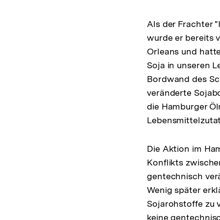
Als der Frachter 
wurde er bereits
Orleans und hatt
Soja in unseren L
Bordwand des Sch
veränderte Sojab
die Hamburger Ölm
Lebensmittelzutat
Die Aktion im Ham
Konflikts zwisch
gentechnisch verä
Wenig später erkl
Sojarohstoffe zu 
keine gentechnisc