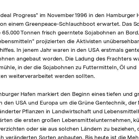
"Ideal Progress" im November 1996 in den Hamburger Ha
 von einem Greenpeace-Schlauchboot erwartet. Das S
e 65.000 Tonnen frisch geerntete Sojabohnen an Bord
ebensmitteln" projizierten die Aktivisten unübersehbar
iffes. In jenem Jahr waren in den USA erstmals gent
ohnen angebaut worden. Die Ladung des Frachters wa
ühle, in der die Sojabohnen zu Futtermitteln, Öl und
en weiterverarbeitet werden sollten.
burger Hafen markiert den Beginn eines tiefen und g
en den USA und Europa um die Grüne Gentechnik, der
nderter Pflanzen in Landwirtschaft und Lebensmittelh
ärten die ersten großen Lebensmittelunternehmen, kü
verzichten oder sie aus solchen Ländern zu beziehen,
h veränderten Sorten anbauten. Bis heute ist die Meh