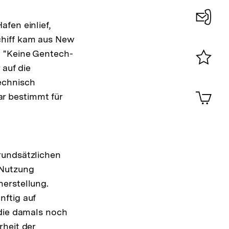
fen einlief,
Konta
chiff kam aus New
0
. "Keine Gentech-
 auf die
Merklist
echnisch
ansehen
0
Artik
r bestimmt für
im
Shop-
Warenko
ansehen
rundsätzlichen
 Nutzung
erstellung.
nftig auf
 die damals noch
rheit der