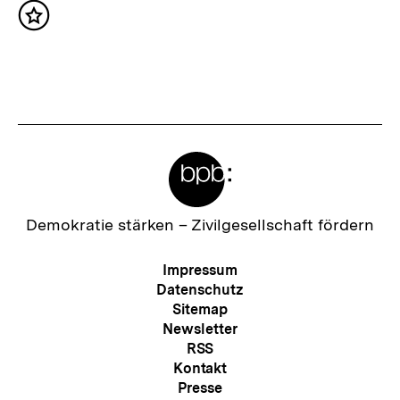
c
Inhalt
h
merken
s
t
e
r
Meta-
I
Links
n
h
Zur
Demokratie stärken –
Zivilgesellschaft fördern
Startseite
a
der
Meta-
Impressum
l
bpb
Navigation
Datenschutz
t
Sitemap
Newsletter
:
RSS
Kontakt
Presse