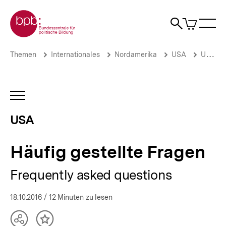
Direkt
Zur Startseite der bpb
zum
0
Artikel
Sho
Seiteninhalt
im
Naviga
Suche
springen
War
öffne
öffnen
öff
Pfadnavigation
Häufig
Brotkrümelnavigation
Themen
Internationales
Nordamerika
USA
US-Präsidentschaftswahlen
gestellte
Fragen
|
USA
INHALTSNAVIGATION
|
ÖFFNEN
bpb.de
USA
Häufig gestellte Fragen
Frequently asked questions
18.10.2016
/ 12 Minuten zu lesen
Teilen
Inhalt