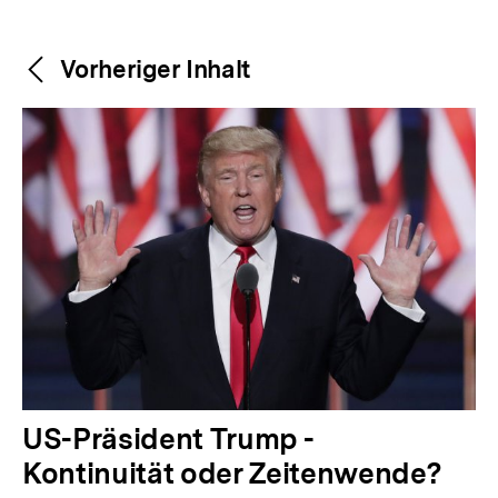
Weitere
Content-
Vorheriger Inhalt
Navigation
Inhalte
V
US-Präsident Trump -
o
Kontinuität oder Zeitenwende?