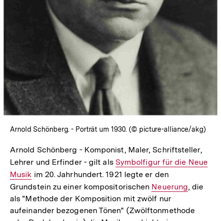
Arnold Schönberg. - Porträt um 1930. (© picture-alliance/akg)
Arnold Schönberg - Komponist, Maler, Schriftsteller,
Lehrer und Erfinder - gilt als
Interner
Symbolfigur für die Neue
Musik
im 20. Jahrhundert. 1921 legte er den
Link:
Grundstein zu einer kompositorischen
Interner
Neuerung
, die
als "Methode der Komposition mit zwölf nur
Link:
aufeinander bezogenen Tönen" (Zwölftonmethode