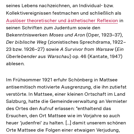
seines Lebens nachzeichnen, an Individual- bzw.
Kollektivereignissen festmachen und schließlich als
Inter
Auslöser theoretischer und ästhetischer Reflexion
in
Link:
seinen Schriften zum Judentum sowie den
Bekenntniswerken
Moses und Aron
(Oper, 1923–37),
Der biblische Weg
(zionistisches Sprechdrama, 1922–
23 bzw. 1926–27) sowie
A Survivor from Warsaw
(
Ein
Überlebender aus Warschau
) op. 46 (Kantate, 1947)
ablesen.
Im Frühsommer 1921 erfuhr Schönberg in Mattsee
antisemitisch motivierte Ausgrenzung, die ihn zutiefst
verstörte. In Mattsee, einer kleinen Ortschaft im Land
Salzburg, hatte die Gemeindeverwaltung an Vermieter
des Ortes den Aufruf erlassen: "enthaltend das
Ersuchen, den Ort Mattsee wie im Vorjahre so auch
heuer 'judenfrei' zu halten. [...] damit unserem schönen
Orte Mattsee die Folgen einer etwaigen Verjudung,