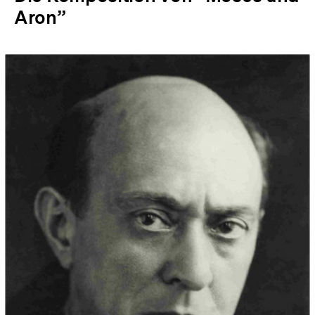
Aron”
In
Lightbox
öffnen