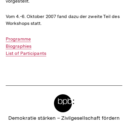
vorgestellt.
Vom 4.-6. Oktober 2007 fand dazu der zweite Teil des
Workshops statt.
Interner
Programme
Link:
Interner
Biographies
Link:
Interner
List of Participants
Link:
Fussnoten
Meta-
Links
Zur
Demokratie stärken –
Zivilgesellschaft fördern
Startseite