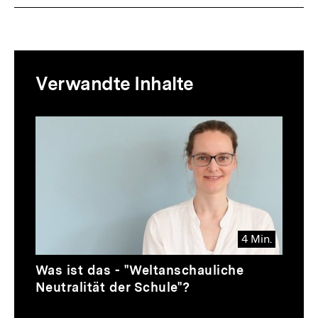
Mediatheksinhalte
Verwandte Inhalte
zur
Thematik
Inhaltskarussell
überspringen
4 Min.
Video
Dauer
Was ist das - "Weltanschauliche
4
Neutralität der Schule"?
Min.