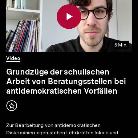
Inhalte
5 Min.
Video
Dauer
Video
5
Min.
Grundzüge der schulischen
Arbeit von Beratungsstellen bei
antidemokratischen Vorfällen
Inhalt
merken
Zur Bearbeitung von antidemokratischen
Diskriminierungen stehen Lehrkräften lokale und