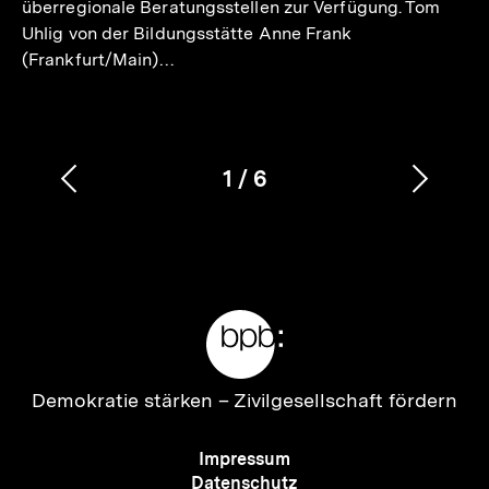
überregionale Beratungsstellen zur Verfügung. Tom
Uhlig von der Bildungsstätte Anne Frank
(Frankfurt/Main)…
1
/
6
Vorherigen
Nächs
Karussellinhalt
von
Inhalt
Inhalt
anzeigen
anzei
Meta-
Links
Zur
Demokratie stärken –
Zivilgesellschaft fördern
Startseite
der
Meta-
Impressum
bpb
Navigation
Datenschutz