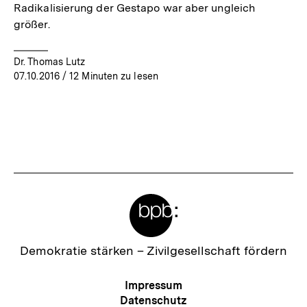
Radikalisierung der Gestapo war aber ungleich
größer.
Dr. Thomas Lutz
07.10.2016
/ 12 Minuten zu lesen
Meta-
Links
Zur
Demokratie stärken –
Zivilgesellschaft fördern
Startseite
der
Meta-
Impressum
bpb
Navigation
Datenschutz