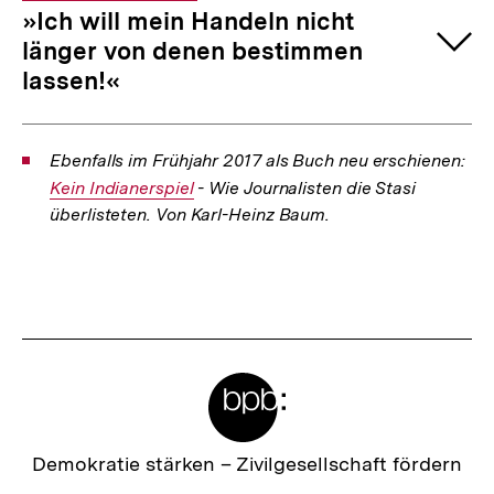
»Ich will mein Handeln nicht
länger von denen bestimmen
lassen!«
Ebenfalls im Frühjahr 2017 als Buch neu erschienen:
Int
Kein Indianerspiel
- Wie Journalisten die Stasi
Lin
überlisteten. Von Karl-Heinz Baum.
Fussnoten
Meta-
Links
Zur
Demokratie stärken –
Zivilgesellschaft fördern
Startseite