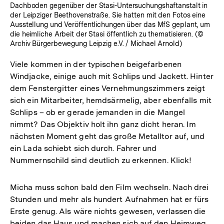
Dachboden gegenüber der Stasi-Untersuchungshaftanstalt in
der Leipziger Beethovenstraße. Sie hatten mit den Fotos eine
Ausstellung und Veröffentlichungen über das MfS geplant, um
die heimliche Arbeit der Stasi öffentlich zu thematisieren. (©
Archiv Bürgerbewegung Leipzig e.V. / Michael Arnold)
Viele kommen in der typischen beigefarbenen
Windjacke, einige auch mit Schlips und Jackett. Hinter
dem Fenstergitter eines Vernehmungszimmers zeigt
sich ein Mitarbeiter, hemdsärmelig, aber ebenfalls mit
Schlips – ob er gerade jemanden in die Mangel
nimmt? Das Objektiv holt ihn ganz dicht heran. Im
nächsten Moment geht das große Metalltor auf, und
ein Lada schiebt sich durch. Fahrer und
Nummernschild sind deutlich zu erkennen. Klick!
Micha muss schon bald den Film wechseln. Nach drei
Stunden und mehr als ­hundert Aufnahmen hat er fürs
Erste genug. Als wäre nichts gewesen, verlassen die
beiden das Haus und machen sich auf den Heimweg.