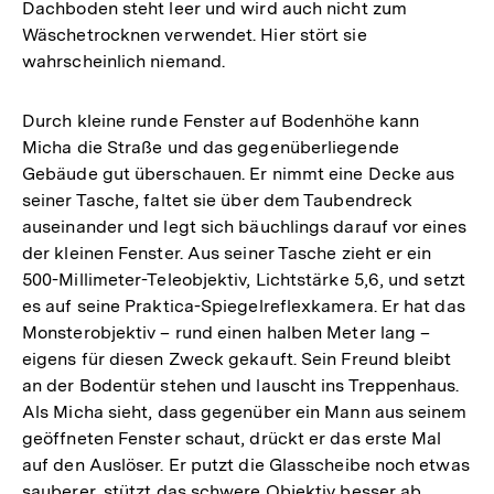
Dachboden steht leer und wird auch nicht zum
Wäschetrocknen verwendet. Hier stört sie
wahrscheinlich niemand.
Durch kleine runde Fenster auf Bodenhöhe kann
Micha die Straße und das gegenüberliegende
Gebäude gut überschauen. Er nimmt eine Decke aus
seiner Tasche, faltet sie über dem Taubendreck
auseinander und legt sich bäuchlings darauf vor eines
der kleinen Fenster. Aus seiner Tasche zieht er ein
500-Mil­limeter-Teleobjektiv, Lichtstärke 5,6, und setzt
es auf seine Praktica-Spiegelreflex­kamera. Er hat das
Monsterobjektiv – rund einen halben Meter lang –
eigens für diesen Zweck gekauft. Sein Freund bleibt
an der Bodentür stehen und lauscht ins Treppenhaus.
Als Micha sieht, dass gegenüber ein Mann aus seinem
geöffneten Fenster schaut, drückt er das erste Mal
auf den Auslöser. Er putzt die Glasscheibe noch etwas
sauberer, stützt das schwere Objektiv besser ab.