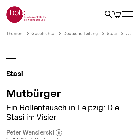
Direkt
Zur Startseite der bpb
zum
0
Artikel
Sho
Seiteninhalt
im
Naviga
Suche
springen
War
öffne
öffnen
öff
Pfadnavigation
Mutbürger
Brotkrümelnavigation
Themen
Geschichte
Deutsche Teilung
Stasi
Akteu
|
Stasi
|
bpb.de
INHALTSNAVIGATION
ÖFFNEN
Stasi
Mutbürger
Ein Rollentausch in Leipzig: Die
Stasi im Visier
Peter Wensierski
(Mehr zum Autor)