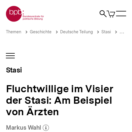
Direkt
Zur Startseite der bpb
zum
0
Artikel
Sho
Seiteninhalt
im
Naviga
Suche
springen
War
öffne
öffnen
öff
Pfadnavigation
Fluchtwillige
Brotkrümelnavigation
Themen
Geschichte
Deutsche Teilung
Stasi
Einsat
im
Visier
der
Stasi:
INHALTSNAVIGATION
Am
ÖFFNEN
Beispiel
Stasi
von
Ärzten
|
Fluchtwillige im Visier
Stasi
|
der Stasi: Am Beispiel
bpb.de
von Ärzten
Markus Wahl
(Mehr zum Autor)