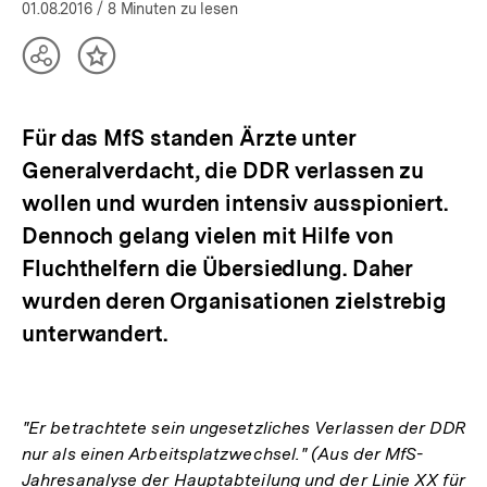
öffnen
01.08.2016
/ 8 Minuten zu lesen
Teilen
Inhalt
Optionen
merken
anzeigen
Für das MfS standen Ärzte unter
Generalverdacht, die DDR verlassen zu
wollen und wurden intensiv ausspioniert.
Dennoch gelang vielen mit Hilfe von
Fluchthelfern die Übersiedlung. Daher
wurden deren Organisationen zielstrebig
unterwandert.
"Er betrachtete sein ungesetzliches Verlassen der DDR
nur als einen Arbeitsplatzwechsel." (Aus der MfS-
Jahresanalyse der Hauptabteilung und der Linie XX für