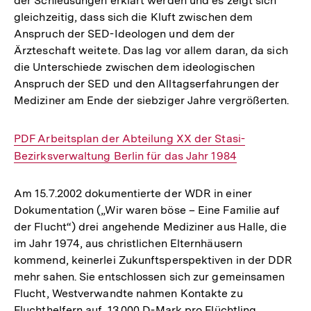
der Schleusungen erklärt werden und es zeigt sich
gleichzeitig, dass sich die Kluft zwischen dem
Anspruch der SED-Ideologen und dem der
Ärzteschaft weitete. Das lag vor allem daran, da sich
die Unterschiede zwischen dem ideologischen
Anspruch der SED und den Alltagserfahrungen der
Mediziner am Ende der siebziger Jahre vergrößerten.
Interner
PDF Arbeitsplan der Abteilung XX der Stasi-
Link:
Bezirksverwaltung Berlin für das Jahr 1984
Am 15.7.2002 dokumentierte der WDR in einer
Dokumentation („Wir waren böse – Eine Familie auf
der Flucht“) drei angehende Mediziner aus Halle, die
im Jahr 1974, aus christlichen Elternhäusern
kommend, keinerlei Zukunftsperspektiven in der DDR
mehr sahen. Sie entschlossen sich zur gemeinsamen
Flucht, Westverwandte nahmen Kontakte zu
Fluchthelfern auf. 13.000 D-Mark pro Flüchtling