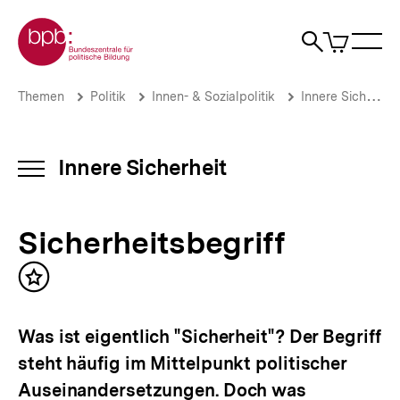
Direkt
Zur Startseite der bpb
zum
0
Artikel
Sho
Seiteninhalt
im
Naviga
Suche
springen
War
öffne
öffnen
öff
Pfadnavigation
Sicherheitsbegriff
Brotkrümelnavigation
Themen
Politik
Innen- & Sozialpolitik
Innere Sicherheit
|
Innere
Sicherheit
|
Innere Sicherheit
INHALTSNAVIGATION
bpb.de
ÖFFNEN
Sicherheitsbegriff
Inhalt
merken
Was ist eigentlich "Sicherheit"? Der Begriff
steht häufig im Mittelpunkt politischer
Auseinandersetzungen. Doch was