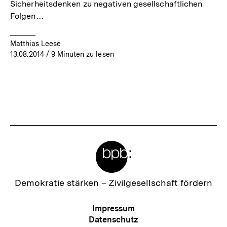
Sicherheitsdenken zu negativen gesellschaftlichen
Folgen…
Matthias Leese
13.08.2014
/ 9 Minuten zu lesen
Meta-
Links
Zur
Demokratie stärken –
Zivilgesellschaft fördern
Startseite
der
Meta-
Impressum
bpb
Navigation
Datenschutz