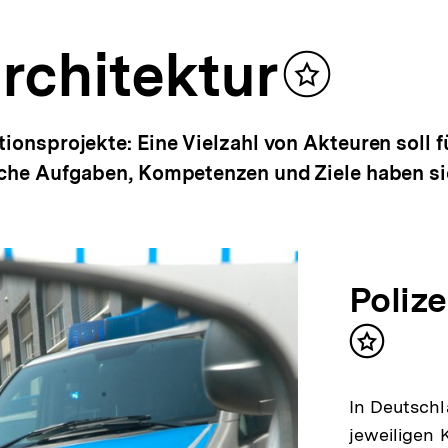
rchitektur
Inhalt
merken
ionsprojekte: Eine Vielzahl von Akteuren soll f
elche Aufgaben, Kompetenzen und Ziele haben s
Poliz
Inhalt
merken
In Deutschl
jeweiligen