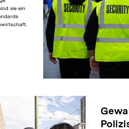
ige
ind sie ein
tandards
wirtschaft.
Gewal
Poliz