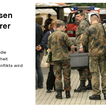
sen
rer
 die
heit
flikts wird