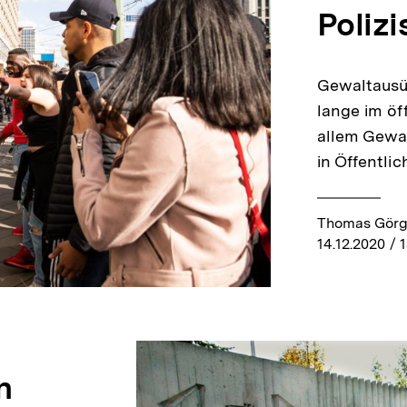
Polizi
Gewaltausüb
lange im öff
allem Gewa
in Öffentli
Thomas Görgen
14.12.2020
/ 1
n