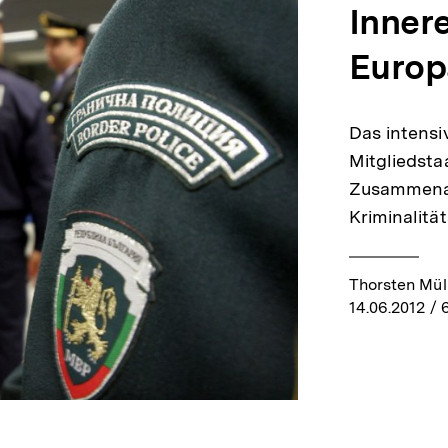
Innere
Europ
Das intens
Mitgliedsta
Zusammenar
Kriminalit
Thorsten Mül
14.06.2012
/ 