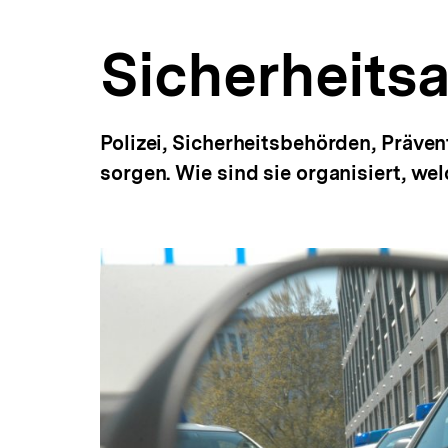
a
t
Sicherheitsa
i
o
n
Polizei, Sicherheitsbehörden, Prävent
sorgen. Wie sind sie organisiert, w