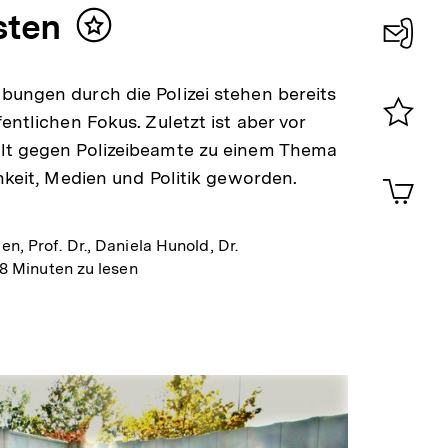
sten
Inhalt
merken
Konta
ungen durch die Polizei stehen bereits
0
entlichen Fokus. Zuletzt ist aber vor
Merklist
lt gegen Polizeibeamte zu einem Thema
ansehen
0
chkeit, Medien und Politik geworden.
Artik
im
Shop-
Warenko
, Prof. Dr., Daniela Hunold, Dr.
ansehen
8 Minuten zu lesen