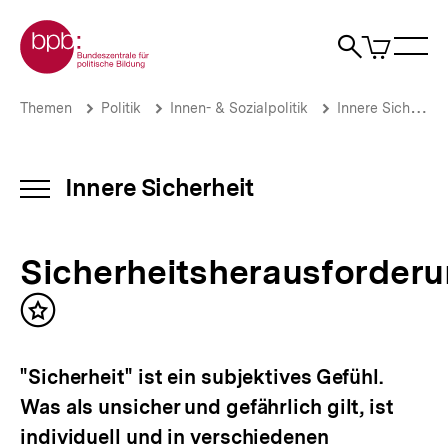
Direkt
Zur Startseite der bpb
zum
0
Artikel
Sho
Seiteninhalt
im
Naviga
Suche
springen
War
öffne
öffnen
öff
Pfadnavigation
Sicherheitsherausforderungen
Brotkrümelnavigation
Themen
Politik
Innen- & Sozialpolitik
Innere Sicherheit
|
Innere
Sicherheit
|
Innere Sicherheit
INHALTSNAVIGATION
bpb.de
ÖFFNEN
Sicherheitsherausforder
Inhalt
merken
"Sicherheit" ist ein subjektives Gefühl.
Was als unsicher und gefährlich gilt, ist
individuell und in verschiedenen