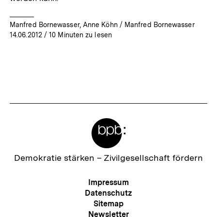
Manfred Bornewasser, Anne Köhn / Manfred Bornewasser
14.06.2012
/ 10 Minuten zu lesen
Meta-
Links
Zur
Demokratie stärken –
Zivilgesellschaft fördern
Startseite
der
Meta-
Impressum
bpb
Navigation
Datenschutz
Sitemap
Newsletter