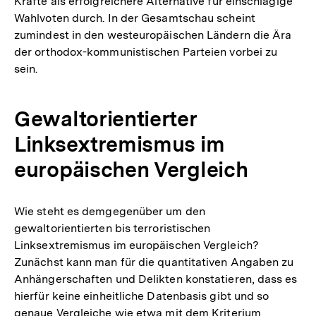
Kräfte als erfolgreichere Alternative für einschlägige
Wahlvoten durch. In der Gesamtschau scheint
zumindest in den westeuropäischen Ländern die Ära
der orthodox-kommunistischen Parteien vorbei zu
sein.
Gewaltorientierter
Linksextremismus im
europäischen Vergleich
Wie steht es demgegenüber um den
gewaltorientierten bis terroristischen
Linksextremismus im europäischen Vergleich?
Zunächst kann man für die quantitativen Angaben zu
Anhängerschaften und Delikten konstatieren, dass es
hierfür keine einheitliche Datenbasis gibt und so
genaue Vergleiche wie etwa mit dem Kriterium