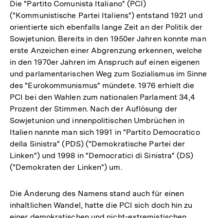
Die "Partito Comunista Italiano" (PCI)
("Kommunistische Partei Italiens") entstand 1921 und
orientierte sich ebenfalls lange Zeit an der Politik der
Sowjetunion. Bereits in den 1950er Jahren konnte man
erste Anzeichen einer Abgrenzung erkennen, welche
in den 1970er Jahren im Anspruch auf einen eigenen
und parlamentarischen Weg zum Sozialismus im Sinne
des "Eurokommunismus" mündete. 1976 erhielt die
PCI bei den Wahlen zum nationalen Parlament 34,4
Prozent der Stimmen. Nach der Auflösung der
Sowjetunion und innenpolitischen Umbrüchen in
Italien nannte man sich 1991 in "Partito Democratico
della Sinistra" (PDS) ("Demokratische Partei der
Linken") und 1998 in "Democratici di Sinistra" (DS)
("Demokraten der Linken") um.
Die Änderung des Namens stand auch für einen
inhaltlichen Wandel, hatte die PCI sich doch hin zu
einer demokratischen und nicht-extremistischen