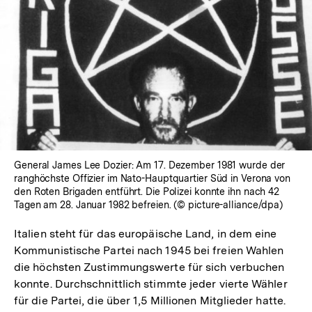
In
Lightbox
öffnen
General James Lee Dozier: Am 17. Dezember 1981 wurde der
ranghöchste Offizier im Nato-Hauptquartier Süd in Verona von
den Roten Brigaden entführt. Die Polizei konnte ihn nach 42
Tagen am 28. Januar 1982 befreien. (© picture-alliance/dpa)
Italien steht für das europäische Land, in dem eine
Kommunistische Partei nach 1945 bei freien Wahlen
die höchsten Zustimmungswerte für sich verbuchen
konnte. Durchschnittlich stimmte jeder vierte Wähler
für die Partei, die über 1,5 Millionen Mitglieder hatte.