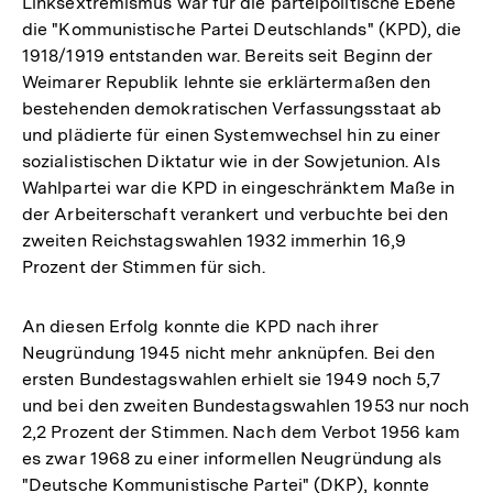
Linksextremismus war für die parteipolitische Ebene
die "Kommunistische Partei Deutschlands" (KPD), die
1918/1919 entstanden war. Bereits seit Beginn der
Weimarer Republik lehnte sie erklärtermaßen den
bestehenden demokratischen Verfassungsstaat ab
und plädierte für einen Systemwechsel hin zu einer
sozialistischen Diktatur wie in der Sowjetunion. Als
Wahlpartei war die KPD in eingeschränktem Maße in
der Arbeiterschaft verankert und verbuchte bei den
zweiten Reichstagswahlen 1932 immerhin 16,9
Prozent der Stimmen für sich.
An diesen Erfolg konnte die KPD nach ihrer
Neugründung 1945 nicht mehr anknüpfen. Bei den
ersten Bundestagswahlen erhielt sie 1949 noch 5,7
und bei den zweiten Bundestagswahlen 1953 nur noch
2,2 Prozent der Stimmen. Nach dem Verbot 1956 kam
es zwar 1968 zu einer informellen Neugründung als
"Deutsche Kommunistische Partei" (DKP), konnte