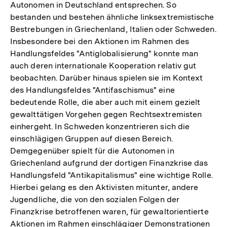
Autonomen in Deutschland entsprechen. So
bestanden und bestehen ähnliche linksextremistische
Bestrebungen in Griechenland, Italien oder Schweden.
Insbesondere bei den Aktionen im Rahmen des
Handlungsfeldes "Antiglobalisierung" konnte man
auch deren internationale Kooperation relativ gut
beobachten. Darüber hinaus spielen sie im Kontext
des Handlungsfeldes "Antifaschismus" eine
bedeutende Rolle, die aber auch mit einem gezielt
gewalttätigen Vorgehen gegen Rechtsextremisten
einhergeht. In Schweden konzentrieren sich die
einschlägigen Gruppen auf diesen Bereich.
Demgegenüber spielt für die Autonomen in
Griechenland aufgrund der dortigen Finanzkrise das
Handlungsfeld "Antikapitalismus" eine wichtige Rolle.
Hierbei gelang es den Aktivisten mitunter, andere
Jugendliche, die von den sozialen Folgen der
Finanzkrise betroffenen waren, für gewaltorientierte
Aktionen im Rahmen einschlägiger Demonstrationen