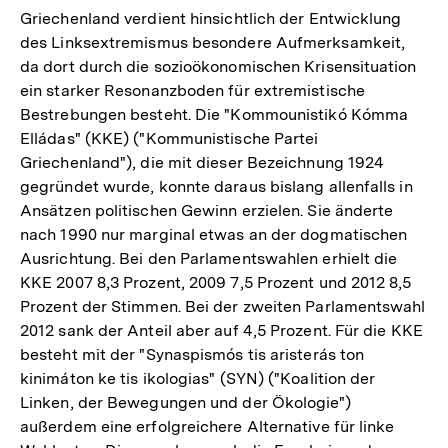
Griechenland verdient hinsichtlich der Entwicklung
des Linksextremismus besondere Aufmerksamkeit,
da dort durch die sozioökonomischen Krisensituation
ein starker Resonanzboden für extremistische
Bestrebungen besteht. Die "Kommounistikó Kómma
Elládas" (KKE) ("Kommunistische Partei
Griechenland"), die mit dieser Bezeichnung 1924
gegründet wurde, konnte daraus bislang allenfalls in
Ansätzen politischen Gewinn erzielen. Sie änderte
nach 1990 nur marginal etwas an der dogmatischen
Ausrichtung. Bei den Parlamentswahlen erhielt die
KKE 2007 8,3 Prozent, 2009 7,5 Prozent und 2012 8,5
Prozent der Stimmen. Bei der zweiten Parlamentswahl
2012 sank der Anteil aber auf 4,5 Prozent. Für die KKE
besteht mit der "Synaspismós tis aristerás ton
kinimáton ke tis ikologias" (SYN) ("Koalition der
Linken, der Bewegungen und der Ökologie")
außerdem eine erfolgreichere Alternative für linke