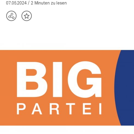
(Mehr zum Autor)
öffnen
07.05.2024
/ 2 Minuten zu lesen
Teilen
Inhalt
Optionen
merken
anzeigen
In
Lightbox
öffnen