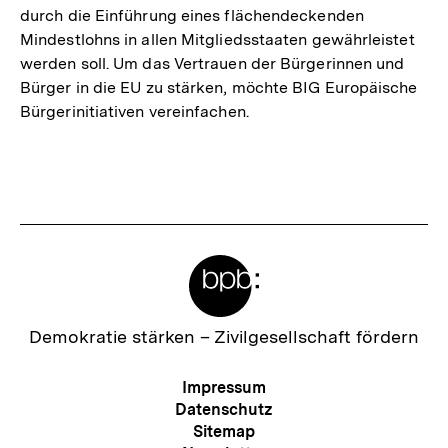
durch die Einführung eines flächendeckenden
Mindestlohns in allen Mitgliedsstaaten gewährleistet
werden soll. Um das Vertrauen der Bürgerinnen und
Bürger in die EU zu stärken, möchte BIG Europäische
Bürgerinitiativen vereinfachen.
Fussnoten
Meta-
Links
Zur
Demokratie stärken –
Zivilgesellschaft fördern
Startseite
der
Meta-
Impressum
bpb
Navigation
Datenschutz
Sitemap