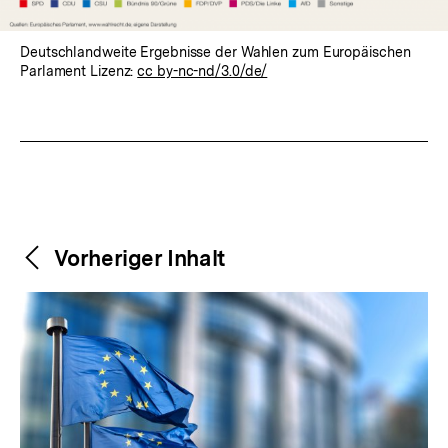
Deutschlandweite Ergebnisse der Wahlen zum Europäischen
Parlament Lizenz:
cc by-nc-nd/3.0/de/
Fussnoten
Weitere
Content-
Vorheriger Inhalt
Navigation
Inhalte