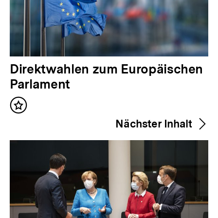
V
Direktwahlen zum Europäischen
o
Parlament
r
Inhalt
h
merken
Nächster Inhalt
e
r
i
g
e
r