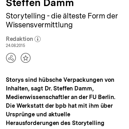
Steffen Damm
bpb.de
Storytelling - die älteste Form der
Wissensvermittlung
Redaktion
(Mehr zum Autor)
öffnen
24.08.2015
Teilen
Inhalt
Optionen
merken
anzeigen
Storys sind hübsche Verpackungen von
Inhalten, sagt Dr. Steffen Damm,
Medienwissenschaftler an der FU Berlin.
Die Werkstatt der bpb hat mit ihm über
Ursprünge und aktuelle
Herausforderungen des Storytelling