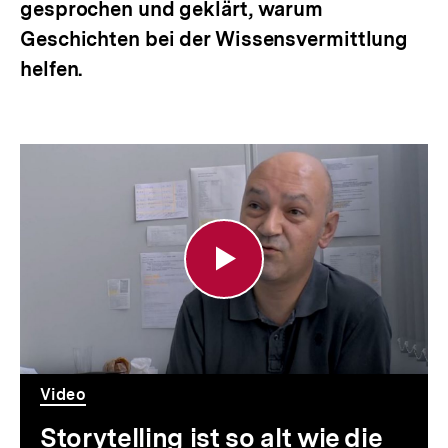
gesprochen und geklärt, warum
Geschichten bei der Wissensvermittlung
helfen.
Storytelling
ist
so
alt
wie
die
Menschheit
Video
-
Storytelling ist so alt wie die