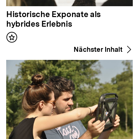
V
Historische Exponate als
o
hybrides Erlebnis
r
Inhalt
h
merken
Nächster Inhalt
e
r
i
g
e
r
I
n
h