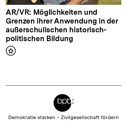
a
l
N
AR/VR: Möglichkeiten und
t
ä
Grenzen ihrer Anwendung in der
:
c
außerschulischen historisch-
h
politischen Bildung
s
Inhalt
t
merken
e
r
I
n
Meta-
h
Links
a
l
Zur
Demokratie stärken –
Zivilgesellschaft fördern
Startseite
t