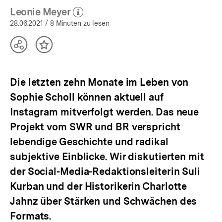
Leonie Meyer
(Mehr zum Autor)
öffnen
28.06.2021
/ 8 Minuten zu lesen
Teilen
Inhalt
Optionen
merken
anzeigen
Die letzten zehn Monate im Leben von
Sophie Scholl können aktuell auf
Instagram mitverfolgt werden. Das neue
Projekt vom SWR und BR verspricht
lebendige Geschichte und radikal
subjektive Einblicke. Wir diskutierten mit
der Social-Media-Redaktionsleiterin Suli
Kurban und der Historikerin Charlotte
Jahnz über Stärken und Schwächen des
Formats.