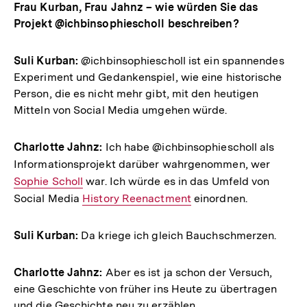
Frau Kurban, Frau Jahnz – wie würden Sie das
Projekt @ichbinsophiescholl beschreiben?
Suli Kurban:
@ichbinsophiescholl ist ein spannendes
Experiment und Gedankenspiel, wie eine historische
Person, die es nicht mehr gibt, mit den heutigen
Mitteln von Social Media umgehen würde.
Charlotte Jahnz:
Ich habe @ichbinsophiescholl als
Informationsprojekt darüber wahrgenommen, wer
Interne
Sophie Scholl
war. Ich würde es in das Umfeld von
Link:
Social Media
Interner
History Reenactment
einordnen.
Link:
Suli Kurban:
Da kriege ich gleich Bauchschmerzen.
Charlotte Jahnz:
Aber es ist ja schon der Versuch,
eine Geschichte von früher ins Heute zu übertragen
und die Geschichte neu zu erzählen.