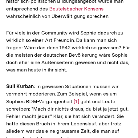
historisch-politischen Bildungsangebot würde man
entsprechend des
Interner
Beutelsbacher Konsens
wahrscheinlich von Überwältigung sprechen.
Link:
Für viele in der Community wird Sophie dadurch zu
wirklich so einer Art Freundin. Da kann man sich
fragen: Wäre das denn 1942 wirklich so gewesen? Für
die meisten der deutschen Bevölkerung wäre Sophie
doch eher eine Außenseiterin gewesen und nicht das,
was man heute in ihr sieht.
Suli Kurban:
In gewissen Situationen müssen wir
vermehrt moderieren. Zum Beispiel, wenn es um
Sophies BDM-Vergangenheit
Zur
[1]
geht und Leute
schreiben: "Mach dir nichts draus, du bist ja jetzt gut.
Auflösung
Fehler macht jeder." Klar, sie hat sich verändert. Sie
der
hatte diesen Bruch in ihrem Lebenslauf, aber trotz
Fußnote
alledem war das eine grausame Zeit, die man auf