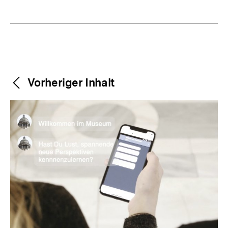
Weitere
Content-
Vorheriger Inhalt
Navigation
Inhalte