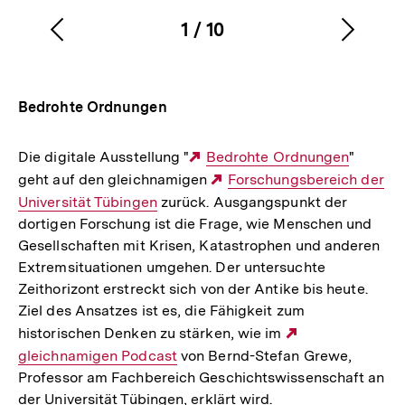
1
/
10
Vorherigen
Nächs
Karussellinhalt
von
Inhalt
Inhalt
anzeigen
anzei
Bedrohte Ordnungen
Die digitale Ausstellung "
Externer
Bedrohte Ordnungen
"
geht auf den gleichnamigen
Link:
Externer
Forschungsbereich der
Universität Tübingen
zurück. Ausgangspunkt der
Link:
dortigen Forschung ist die Frage, wie Menschen und
Gesellschaften mit Krisen, Katastrophen und anderen
Extremsituationen umgehen. Der untersuchte
Zeithorizont erstreckt sich von der Antike bis heute.
Ziel des Ansatzes ist es, die Fähigkeit zum
historischen Denken zu stärken, wie im
Externer
gleichnamigen Podcast
von Bernd-Stefan Grewe,
Link:
Professor am Fachbereich Geschichtswissenschaft an
der Universität Tübingen, erklärt wird.