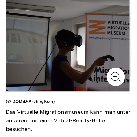
Inhaltskarussell
überspringen
Zur
Zur
Galerieansicht
Gale
Zur
Gale
(© DOMiD-Archiv, Köln)
Das Virtuelle Migrationsmuseum kann man unter
anderem mit einer Virtual-Reality-Brille
besuchen.