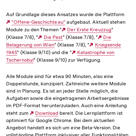
Auf Grundlage dieses Ansatzes wurde die Plattform
Externer
"Offene-Geschichte.eu"
aufgebaut. Aktuell stehen
Module zu den Themen "
Link:
Externer
Der Erste Kreuzzug
"
(Klasse 7/8), "
Externer
Die Pest
" (Klasse 7/8), "
Link:
Externer
Die
Belagerung von Wien
Link:
" (Klasse 7/8), "
Externer
Kriegsende
Link:
1945
" (Klasse 9/10) und die "
Externer
Katastrophe von
Link:
Tschernobyl
" (Klasse 9/10) zur Verfügung.
Link:
Alle Module sind für etwa 90 Minuten, also eine
Doppelstunde, konzipiert. Zahlreiche weitere Module
sind in Planung. Es ist an jeder Stelle möglich, die
Aufgaben sowie die eingetragenen Arbeitsergebnisse
im PDF-Format herunterzuladen. Auch eine Anleitung
steht zum
Externer
Download
bereit. Die Lernplattform ist
optimiert für Google Chrome. Bei dem aktuellen
Link:
Angebot handelt es sich um eine Beta-Version. Die
vollständige Plattform inklusiver aller Funktionalitäten