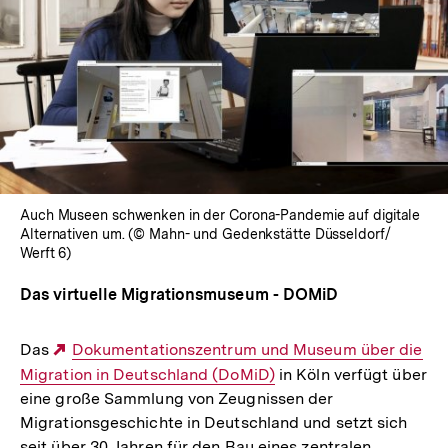
Auch Museen schwenken in der Corona-Pandemie auf digitale
Alternativen um. (© Mahn- und Gedenkstätte Düsseldorf/
Werft 6)
Das virtuelle Migrationsmuseum - DOMiD
Das
Externer
Dokumentationszentrum und Museum über die
Migration in Deutschland (DoMiD)
Link:
in Köln verfügt über
eine große Sammlung von Zeugnissen der
Migrationsgeschichte in Deutschland und setzt sich
seit über 30 Jahren für den Bau eines zentralen