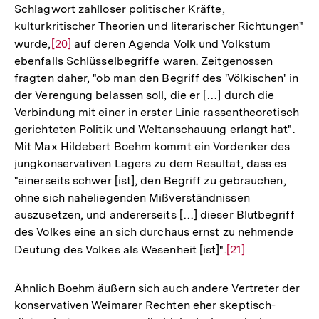
Schlagwort zahlloser politischer Kräfte,
kulturkritischer Theorien und literarischer Richtungen"
wurde,
Zur
[20]
auf deren Agenda Volk und Volkstum
ebenfalls Schlüsselbegriffe waren. Zeitgenossen
Auflösung
fragten daher, "ob man den Begriff des 'Völkischen' in
der
der Verengung belassen soll, die er […] durch die
Fußnote
Verbindung mit einer in erster Linie rassentheoretisch
gerichteten Politik und Weltanschauung erlangt hat".
Mit Max Hildebert Boehm kommt ein Vordenker des
jungkonservativen Lagers zu dem Resultat, dass es
"einerseits schwer [ist], den Begriff zu gebrauchen,
ohne sich naheliegenden Mißverständnissen
auszusetzen, und andererseits […] dieser Blutbegriff
des Volkes eine an sich durchaus ernst zu nehmende
Deutung des Volkes als Wesenheit [ist]".
Zur
[21]
Auflösung
der
Ähnlich Boehm äußern sich auch andere Vertreter der
Fußnote
konservativen Weimarer Rechten eher skeptisch-