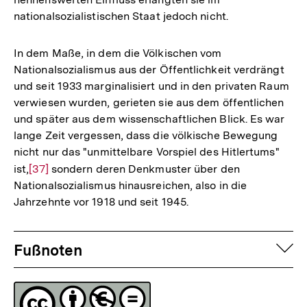
Auflösung
nationalsozialistischen Staat jedoch nicht.
der
Fußnote
In dem Maße, in dem die Völkischen vom
Nationalsozialismus aus der Öffentlichkeit verdrängt
und seit 1933 marginalisiert und in den privaten Raum
verwiesen wurden, gerieten sie aus dem öffentlichen
und später aus dem wissenschaftlichen Blick. Es war
lange Zeit vergessen, dass die völkische Bewegung
nicht nur das "unmittelbare Vorspiel des Hitlertums"
ist,
Zur
[37]
sondern deren Denkmuster über den
Nationalsozialismus hinausreichen, also in die
Auflösung
Jahrzehnte vor 1918 und seit 1945.
der
Fußnote
Fussnoten
auf
Fußnoten
Lizenz