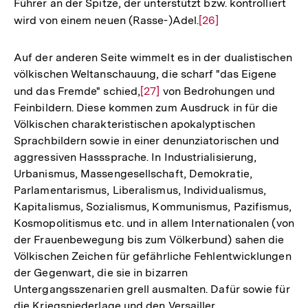
Führer an der Spitze, der unterstützt bzw. kontrolliert
wird von einem neuen (Rasse-)Adel.
Zur
[26]
Auflösung
der
Auf der anderen Seite wimmelt es in der dualistischen
Fußnote
völkischen Weltanschauung, die scharf "das Eigene
und das Fremde" schied,
Zur
[27]
von Bedrohungen und
Feinbildern. Diese kommen zum Ausdruck in für die
Auflösung
Völkischen charakteristischen apokalyptischen
der
Sprachbildern sowie in einer denunziatorischen und
Fußnote
aggressiven Hasssprache. In Industrialisierung,
Urbanismus, Massengesellschaft, Demokratie,
Parlamentarismus, Liberalismus, Individualismus,
Kapitalismus, Sozialismus, Kommunismus, Pazifismus,
Kosmopolitismus etc. und in allem Internationalen (von
der Frauenbewegung bis zum Völkerbund) sahen die
Völkischen Zeichen für gefährliche Fehlentwicklungen
der Gegenwart, die sie in bizarren
Untergangsszenarien grell ausmalten. Dafür sowie für
die Kriegsniederlage und den Versailler