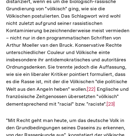
distanziert, wenn es um die biologisch-rassische
Grundierung von "völkisch" ging, wie sie die
Völkischen postulierten. Das Schlagwort wird wohl
nicht zuletzt aufgrund seiner rassistischen
Kontaminierung bezeichnenderweise meist vermieden
– nicht nur in den programmatischen Schriften von
Arthur Moeller van den Bruck. Konservative Rechte
unterschiedlicher Couleur und Völkische einte
insbesondere ihr antidemokratisches und autoritäres
Ordnungsdenken. Sie trennte jedoch die Auffassung,
wie sie ein liberaler Kritiker pointiert formuliert, dass
es die Rasse ist, mit der die Völkischen "die politische
Welt aus den Angeln heben" wollen.
Zur
[22]
Englische und
französische Zeitgenossen übersetzten "völkisch"
Auflösung
dementsprechend mit "racial" bzw. "raciste".
Zur
[23]
der
Auflösung
Fußnote
der
"Mit Recht geht man heute, um das deutsche Volk in
Fußnote
den Grundbedingungen seines Daseins zu erkennen,
von der Rassenkunde aus", konstatiert der völkische