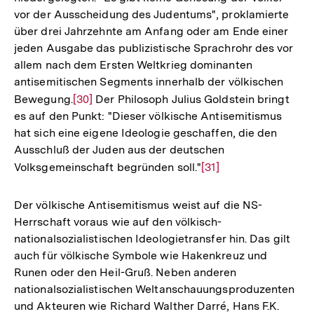
vor der Ausscheidung des Judentums", proklamierte
über drei Jahrzehnte am Anfang oder am Ende einer
jeden Ausgabe das publizistische Sprachrohr des vor
allem nach dem Ersten Weltkrieg dominanten
antisemitischen Segments innerhalb der völkischen
Bewegung.
Zur
[30]
Der Philosoph Julius Goldstein bringt
es auf den Punkt: "Dieser völkische Antisemitismus
Auflösung
hat sich eine eigene Ideologie geschaffen, die den
der
Ausschluß der Juden aus der deutschen
Fußnote
Volksgemeinschaft begründen soll."
Zur
[31]
Auflösung
der
Der völkische Antisemitismus weist auf die NS-
Fußnote
Herrschaft voraus wie auf den völkisch-
nationalsozialistischen Ideologietransfer hin. Das gilt
auch für völkische Symbole wie Hakenkreuz und
Runen oder den Heil-Gruß. Neben anderen
nationalsozialistischen Weltanschauungsproduzenten
und Akteuren wie Richard Walther Darré, Hans F.K.