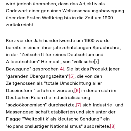
wird jedoch übersehen, dass das Adjektiv als
Auflösung
Codewort einer genuinen Weltanschauungsbewegung
der
über den Ersten Weltkrieg bis in die Zeit um 1900
Fußnote
zurückreicht.
Kurz vor der Jahrhundertwende um 1900 wurde
bereits in einem ihrer jahrzehntelangen Sprachrohre,
in der "Zeitschrift für reines Deutschtum und
Alldeutschtum" Heimdall, von "völkische[r]
Bewegung" gesprochen
Zur
[4]
. Sie ist das Produkt jener
"gärenden Übergangszeiten"
Auflösung
Zur
[5]
, die von den
Zeitgenossen als "totale Umschichtung aller
der
Auflösung
Daseinsform" erfahren wurden,
Zur
[6]
in denen sich im
Fußnote
der
Deutschen Reich die Industrialisierung
Auflösung
Fußnote
"sozioökonomisch" durchsetzte,
Zur
[7]
sich Industrie- und
der
Massengesellschaft etablierten und sich unter der
Auflösung
Fußnote
Flagge "'Weltpolitik' als 'deutsche Sendung'" ein
der
"expansionslustiger Nationalismus" ausbreitete.
Zur
[8]
Fußnote