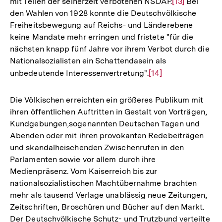
mit Teilen der seinerzeit verbotenen NSDAP.
Zur
[13]
Bei
den Wahlen von 1928 konnte die Deutschvölkische
Auflösung
Freiheitsbewegung auf Reichs- und Länderebene
der
keine Mandate mehr erringen und fristete "für die
Fußnote
nächsten knapp fünf Jahre vor ihrem Verbot durch die
Nationalsozialisten ein Schattendasein als
unbedeutende Interessenvertretung".
Zur
[14]
Auflösung
der
Die Völkischen erreichten ein größeres Publikum mit
Fußnote
ihren öffentlichen Auftritten in Gestalt von Vorträgen,
Kundgebungen,sogenannten Deutschen Tagen und
Abenden oder mit ihren provokanten Redebeiträgen
und skandalheischenden Zwischenrufen in den
Parlamenten sowie vor allem durch ihre
Medienpräsenz. Vom Kaiserreich bis zur
nationalsozialistischen Machtübernahme brachten
mehr als tausend Verlage unablässig neue Zeitungen,
Zeitschriften, Broschüren und Bücher auf den Markt.
Der Deutschvölkische Schutz- und Trutzbund verteilte