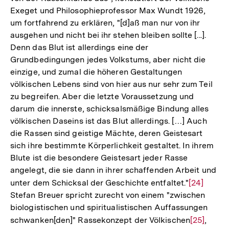
Exeget und Philosophieprofessor Max Wundt 1926,
um fortfahrend zu erklären, "[d]aß man nur von ihr
ausgehen und nicht bei ihr stehen bleiben sollte [...].
Denn das Blut ist allerdings eine der
Grundbedingungen jedes Volkstums, aber nicht die
einzige, und zumal die höheren Gestaltungen
völkischen Lebens sind von hier aus nur sehr zum Teil
zu begreifen. Aber die letzte Voraussetzung und
darum die innerste, schicksalsmäßige Bindung alles
völkischen Daseins ist das Blut allerdings. […] Auch
die Rassen sind geistige Mächte, deren Geistesart
sich ihre bestimmte Körperlichkeit gestaltet. In ihrem
Blute ist die besondere Geistesart jeder Rasse
angelegt, die sie dann in ihrer schaffenden Arbeit und
unter dem Schicksal der Geschichte entfaltet."
Zur
[24]
Stefan Breuer spricht zurecht von einem "zwischen
Auflösung
biologistischen und spiritualistischen Auffassungen
der
schwanken[den]" Rassekonzept der Völkischen
Zur
[25]
,
Fußnote