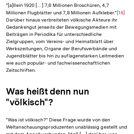
"[a]llein 1920 […] 7,6 Millionen Broschüren, 4,7
Millionen Flugblätter und 7,8 Millionen Aufkleber."
Zur
[15]
Darüber hinaus verbreiteten völkische Akteure ihr
Auflös
Gedankengut jenseits der Bewegungsmedien mit
der
Beiträgen in Periodika für unterschiedliche
Fußnot
Zielgruppen, vom Vereins- und Heimatblatt über
Werkszeitungen, Organe der Berufsverbände und
Jugendblätter bis hin zu auflagenstarken Leitmedien
wie auch populär- und fachwissenschaftlichen
Zeitschriften.
Was heißt denn nun
"völkisch"?
"Was ist völkisch?" Diese Frage wurde von den
Weltanschauungsproduzenten unablässig gestellt und