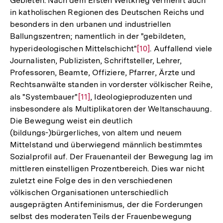
Gebieten. Nach dem Ersten Weltkrieg vermehrt auch
in katholischen Regionen des Deutschen Reichs und
besonders in den urbanen und industriellen
Ballungszentren; namentlich in der "gebildeten,
hyperideologischen Mittelschicht"
Zur
[10]
. Auffallend viele
Journalisten, Publizisten, Schriftsteller, Lehrer,
Auflösung
Professoren, Beamte, Offiziere, Pfarrer, Ärzte und
der
Rechtsanwälte standen in vorderster völkischer Reihe,
Fußnote
als "Systembauer"
Zur
[11]
, Ideologieproduzenten und
insbesondere als Multiplikatoren der Weltanschauung.
Auflösung
Die Bewegung weist ein deutlich
der
(bildungs-)bürgerliches, von altem und neuem
Fußnote
Mittelstand und überwiegend männlich bestimmtes
Sozialprofil auf. Der Frauenanteil der Bewegung lag im
mittleren einstelligen Prozentbereich. Dies war nicht
zuletzt eine Folge des in den verschiedenen
völkischen Organisationen unterschiedlich
ausgeprägten Antifeminismus, der die Forderungen
selbst des moderaten Teils der Frauenbewegung