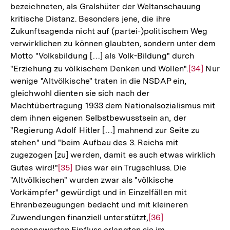
bezeichneten, als Gralshüter der Weltanschauung
kritische Distanz. Besonders jene, die ihre
Zukunftsagenda nicht auf (partei-)politischem Weg
verwirklichen zu können glaubten, sondern unter dem
Motto "Volksbildung […] als Volk-Bildung" durch
"Erziehung zu völkischem Denken und Wollen".
Zur
[34]
Nur
wenige "Altvölkische" traten in die NSDAP ein,
Auflösung
gleichwohl dienten sie sich nach der
der
Machtübertragung 1933 dem Nationalsozialismus mit
Fußnote
dem ihnen eigenen Selbstbewusstsein an, der
"Regierung Adolf Hitler […] mahnend zur Seite zu
stehen" und "beim Aufbau des 3. Reichs mit
zugezogen [zu] werden, damit es auch etwas wirklich
Gutes wird!"
Zur
[35]
Dies war ein Trugschluss. Die
"Altvölkischen" wurden zwar als "völkische
Auflösung
Vorkämpfer" gewürdigt und in Einzelfällen mit
der
Ehrenbezeugungen bedacht und mit kleineren
Fußnote
Zuwendungen finanziell unterstützt,
Zur
[36]
nennenswerten Einfluss erlangten sie im