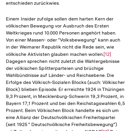
entschieden zurückwies.
Einem Insider zufolge sollen dem harten Kern der
völkischen Bewegung vor Ausbruch des Ersten
Weltkrieges rund 10.000 Personen angehört haben.
Von einer Massen- oder "Volksbewegung" kann auch
in der Weimarer Republik nicht die Rede sein, wie
völkische Aktivisten glauben machen wollen.
Zur
[12]
Dagegen sprechen nicht zuletzt die Wahlergebnisse
Auflösung
der völkischen Splitterparteien und brüchige
der
Wahlbündnisse auf Länder- und Reichsebene. Die
Fußnote
Erfolge des Völkisch-Sozialen Blocks (auch: Völkischer
Block) blieben Episode. Er erreichte 1924 in Thüringen
9,3 Prozent, in Mecklenburg-Schwerin 19,3 Prozent, in
Bayern 17,1 Prozent und bei den Reichstagswahlen 6,5
Prozent. Beim Völkischen Block handelte es sich um
eine Allianz der Deutschvölkischen Freiheitspartei
(seit 1925 " Deutschvölkische Freiheitsbewegung")