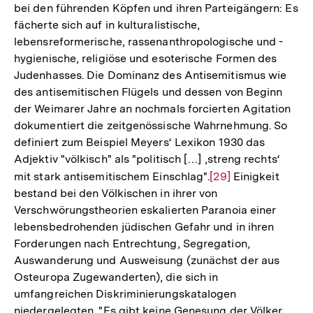
bei den führenden Köpfen und ihren Parteigängern: Es
fächerte sich auf in kulturalistische,
lebensreformerische, rassenanthropologische und -
hygienische, religiöse und esoterische Formen des
Judenhasses. Die Dominanz des Antisemitismus wie
des antisemitischen Flügels und dessen von Beginn
der Weimarer Jahre an nochmals forcierten Agitation
dokumentiert die zeitgenössische Wahrnehmung. So
definiert zum Beispiel Meyers‘ Lexikon 1930 das
Adjektiv "völkisch" als "politisch […] ‚streng rechts‘
mit stark antisemitischem Einschlag".
Zur
[29]
Einigkeit
bestand bei den Völkischen in ihrer von
Auflösung
Verschwörungstheorien eskalierten Paranoia einer
der
lebensbedrohenden jüdischen Gefahr und in ihren
Fußnote
Forderungen nach Entrechtung, Segregation,
Auswanderung und Ausweisung (zunächst der aus
Osteuropa Zugewanderten), die sich in
umfangreichen Diskriminierungskatalogen
niedergelegten. "Es gibt keine Genesung der Völker