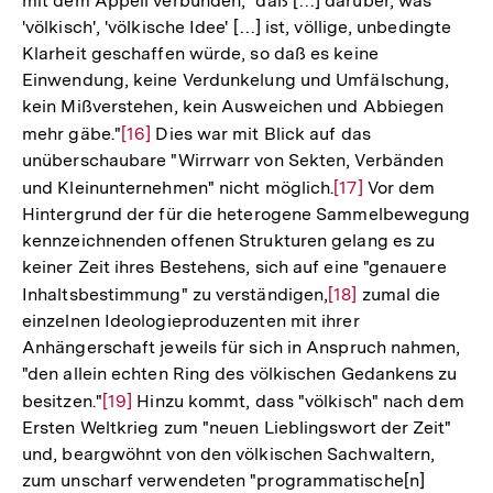
mit dem Appell verbunden, "daß […] darüber, was
'völkisch', 'völkische Idee' […] ist, völlige, unbedingte
Klarheit geschaffen würde, so daß es keine
Einwendung, keine Verdunkelung und Umfälschung,
kein Mißverstehen, kein Ausweichen und Abbiegen
mehr gäbe."
Zur
[16]
Dies war mit Blick auf das
unüberschaubare "Wirrwarr von Sekten, Verbänden
Auflösung
und Kleinunternehmen" nicht möglich.
Zur
[17]
Vor dem
der
Hintergrund der für die heterogene Sammelbewegung
Auflösung
Fußnote
kennzeichnenden offenen Strukturen gelang es zu
der
keiner Zeit ihres Bestehens, sich auf eine "genauere
Fußnote
Inhaltsbestimmung" zu verständigen,
Zur
[18]
zumal die
einzelnen Ideologieproduzenten mit ihrer
Auflösung
Anhängerschaft jeweils für sich in Anspruch nahmen,
der
"den allein echten Ring des völkischen Gedankens zu
Fußnote
besitzen."
Zur
[19]
Hinzu kommt, dass "völkisch" nach dem
Ersten Weltkrieg zum "neuen Lieblingswort der Zeit"
Auflösung
und, beargwöhnt von den völkischen Sachwaltern,
der
zum unscharf verwendeten "programmatische[n]
Fußnote