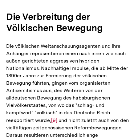
Auflösun
der
Die Verbreitung der
Fußnote
Völkischen Bewegung
Die völkischen Weltanschauungsagenten und ihre
Anhänger repräsentieren einen nach innen wie nach
außen gerichteten aggressiven hybriden
Nationalismus. Nachhaltige Impulse, die ab Mitte der
1890er Jahre zur Formierung der völkischen
Bewegung führten, gingen vom organisierten
Antisemitismus aus; des Weiteren von der
alldeutschen Bewegung des habsburgischen
Vielvölkerstaates, von wo das "schlag- und
kampfwort" "völkisch" in das Deutsche Reich
reexportiert wurde,
Zur
[9]
und nicht zuletzt auch von den
vielfältigen zeitgenössischen Reformbewegungen.
Auflösung
Daraus resultieren unterschiedlich enge
der