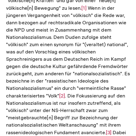
"völkische[n] Kräften" und gar von einer "neue[n]
Link:
völkische[n] Bewegung" zu lesen.
Zur
[1]
Wenn in der
jüngeren Vergangenheit von "völkisch" die Rede war,
Auflösung
dann bezogen auf rechtsradikale Organisationen wie
der
die NPD und meist in Zusammenhang mit dem
Fußnote
Nationalsozialismus. Dem Duden zufolge steht
"völkisch" zum einen synonym für "(veraltet) national",
was auf den Vorschlag eines völkischen
Sprachreinigers aus dem Deutschen Reich im Kampf
gegen die deutsche Kultur gefährdende Fremdwörter
zurückgeht, zum anderen für "nationalsozialistisch". Es
bezeichne in der "rassistischen Ideologie des
Nationalsozialismus" ein durch "vermeintliche Rasse"
charakterisiertes "Volk"
Zur
[2]
. Die Fokussierung auf den
Nationalsozialismus ist nur insofern zutreffend, als
Auflösung
"völkisch" unter der NS-Herrschaft zwar zum
der
"meistgebrauchte[n] Begriff zur Bezeichnung der
Fußnote
nationalsozialistischen Weltanschauung" mit ihrem
rassenideologischen Fundament avancierte.
Zur
[3]
Dabei