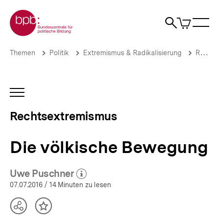
Direkt
Zur Startseite der bpb
zum
0
Artikel
Sho
Seiteninhalt
im
Naviga
Suche
springen
War
öffne
öffnen
öff
Pfadnavigation
Die
Brotkrümelnavigation
Themen
Politik
Extremismus & Radikalisierung
Rechtsextremismus
völkische
Bewegung
|
Rechtsextremismus
INHALTSNAVIGATION
|
ÖFFNEN
bpb.de
Rechtsextremismus
Die völkische Bewegung
Uwe Puschner
(Mehr zum Autor)
öffnen
07.07.2016
/ 14 Minuten zu lesen
Teilen
Inhalt