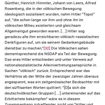
Günther, Heinrich Himmler, Johann von Leers, Alfred
Rosenberg, die in der völkischen Bewegung
ideologisch sozialisiert wurden, nahm Hitler "Topoi"
auf, "die schon lange vor ihm und ohne ihn im
völkischen Milieu existierten und gleichsam
Allgemeingut geworden waren. […] Hitler sog
geradezu alle ihm erreichbaren völkisch-rassistischen
Denkfiguren auf, um sie seinem Gedankengebäude
dienstbar zu machen."
Zur
[32]
Die Völkischen sahen
dementsprechend die NSDAP als Teil der Bewegung.
Auflösung
Das wies Hitler entschieden und unter Verweis auf
der
nationalsozialistische Alleinvertretungsansprüche in
Fußnote
Sachen "völkisch" zurück. Entsprechend war das
Verhältnis ab der Mitte der zwanziger Jahren überaus
angespannt, was ein zeitgenössischer Beobachter mit
den süffisanten Worten quittiert: "[D]a sich die
deutschvölkischen Gruppen […] untereinander auf das
Erbittertste bekämpfen" wäre es in diesem
Zusammenhang zutreffender, nicht von "Hitler und