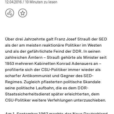
öffnen
12.04.2016
/ 10 Minuten zu lesen
Teilen
Inhalt
Optionen
merken
anzeigen
Über drei Jahrzehnte galt Franz Josef Strauß der SED
als der am meisten reaktionäre Politiker im Westen
und als der gefährlichste Feind der DDR. In seinen
zahlreichen Ämtern – Strauß gehörte als Minister seit
1953 mehreren Kabinetten Konrad Adenauers an –
profilierte sich der CSU-Politiker immer wieder als
scharfer Antikommunist und Gegner des SED-
Regimes. Zugleich pflasterten politische Skandale
seine politische Laufbahn, die es dem DDR-
Staatssicherheitsdienst später erleichterten, dem
CSU-Politiker weitere Verfehlungen unterzuschieben.
Am 1. September 1962 machte das Neue Deutschland