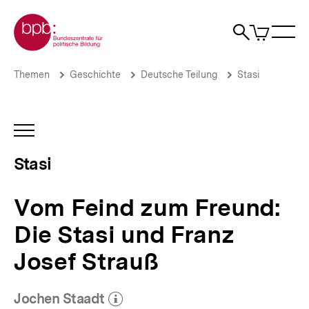
Direkt
Zur Startseite der bpb
zum
0
Artikel
Sho
Seiteninhalt
im
Naviga
Suche
springen
War
öffne
öffnen
öff
Pfadnavigation
Vom
Brotkrümelnavigation
Themen
Geschichte
Deutsche Teilung
Stasi
Feind
zum
Freund:
Die
INHALTSNAVIGATION
Stasi
ÖFFNEN
und
Stasi
Franz
Josef
Strauß
Vom Feind zum Freund:
|
Stasi
Die Stasi und Franz
|
bpb.de
Josef Strauß
Jochen Staadt
(Mehr zum Autor)