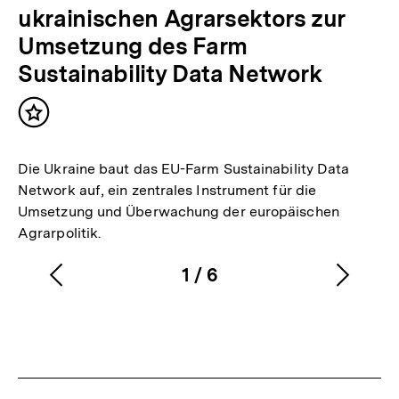
ukrainischen Agrarsektors zur
Umsetzung des Farm
Sustainability Data Network
Inhalt
merken
Die Ukraine baut das EU-Farm Sustainability Data
Network auf, ein zentrales Instrument für die
Umsetzung und Überwachung der europäischen
Agrarpolitik.
1
/
6
Vorherigen
Nächs
Karussellinhalt
von
Inhalt
Inhalt
anzeigen
anzei