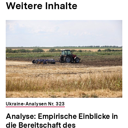
Weitere Inhalte
Inhaltskarousell
Inhaltskarussell
für
überspringen
weitere
Inhalte
Ukraine-Analysen Nr. 323
Analyse: Empirische Einblicke in
die Bereitschaft des