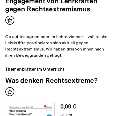
Engagement von Lehrkräften
gegen Rechtsextremismus
Inhalt
merken
Ob auf Instagram oder im Lehrerzimmer – zahlreiche
Lehrkräfte positionieren sich aktuell gegen
Rechtsextremismus. Wir haben drei von ihnen nach
ihren Beweggründen gefragt.
Themenblätter im Unterricht
Was denken Rechtsextreme?
Inhalt
merken
0,00 €
Zum
verfügbar
Pdf
Seite