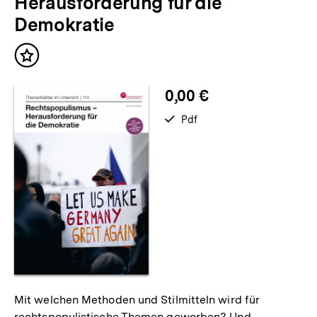
Herausforderung für die
Demokratie
Inhalt
merken
0,00 €
verfügbar
Pdf
als
Mit welchen Methoden und Stilmitteln wird für
rechtspopulistische Themen geworben? Und