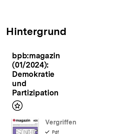
Hintergrund
bpb:magazin
(01/2024):
Demokratie
und
Partizipation
Inhalt
merken
Vergriffen
verfügbar
Pdf