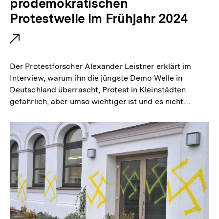
t
prodemokratischen
e
Protestwelle im Frühjahr 2024
r
n
e
Der Protestforscher Alexander Leistner erklärt im
r
Interview, warum ihn die jüngste Demo-Welle in
Deutschland überrascht, Protest in Kleinstädten
L
gefährlich, aber umso wichtiger ist und es nicht…
i
n
k
: