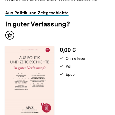
Aus Politik und Zeitgeschichte
In guter Verfassung?
Inhalt
merken
0,00 €
verfügbar
Online lesen
zum
verfügbar
Pdf
als
verfügbar
Epub
als