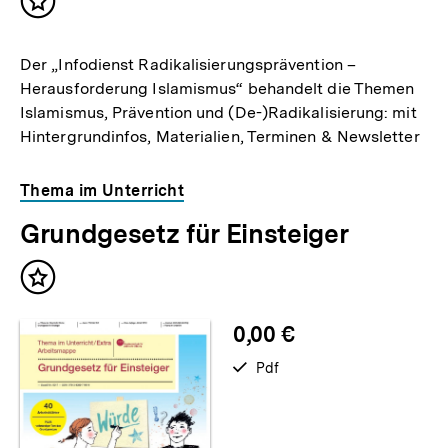
Inhalt
merken
Der „Infodienst Radikalisierungsprävention –
Herausforderung Islamismus“ behandelt die Themen
Islamismus, Prävention und (De-)Radikalisierung: mit
Hintergrundinfos, Materialien, Terminen & Newsletter
Thema im Unterricht
Grundgesetz für Einsteiger
Inhalt
merken
0,00 €
verfügbar
Pdf
als